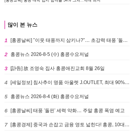
[홍콩교육] 홍콩 대학 입시 합격률 34% 그쳐...역대 최저
많이 본 뉴스
1
[홍콩날씨] "이웃 태풍까지 삼키나?"… 초강력 태풍 '돌핀' 세력 재확장
2
홍콩뉴스 2026-8-5 (수) 홍콩수요저널
3
[訃告] 故 조영숙 집사 홍콩애진교회 8월 26일
4
[세일정보] 침사추이 명품 아울렛 J.OUTLET, 최대 90% 빅 세일 진행
5
홍콩뉴스 2026-8-4 (화) 홍콩수요저널
6
[홍콩날씨] 태풍 '돌핀' 세력 약화… 주말 홍콩 폭염 예고
7
[홍콩경제] 중국과 손잡고 금융 영토 넓힌다! 홍콩, 10대 신규 정책 발표