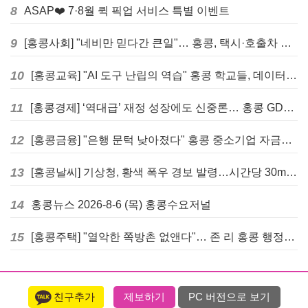
8
ASAP❤️ 7·8월 퀵 픽업 서비스 특별 이벤트
9
[홍콩사회] "네비만 믿다간 큰일"… 홍콩, 택시·호출차 통합 시험 도입하며 규제 본격화
10
[홍콩교육] "AI 도구 난립의 역습" 홍콩 학교들, 데이터 고립에 교육 효과 평가 비상
11
[홍콩경제] ‘역대급’ 재정 성장에도 신중론… 홍콩 GDP 전망 상향 속 “지정학적 리스크 경계”
12
[홍콩금융] "은행 문턱 낮아졌다" 홍콩 중소기업 자금줄 숨통 트이나… HKMA "2분기 신용 조건 안정적"
13
[홍콩날씨] 기상청, 황색 폭우 경보 발령…시간당 30mm 이상 강우 예보
14
홍콩뉴스 2026-8-6 (목) 홍콩수요저널
15
[홍콩주택] "열악한 쪽방촌 없앤다"… 존 리 홍콩 행정장관, 4년 내 단계적 폐지 선언
친구추가
제보하기
PC 버전으로 보기