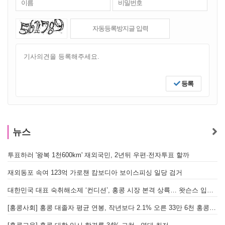
등록
뉴스
투표하러 '왕복 1천600km' 재외국민, 2년뒤 우편·전자투표 할까
[
재외동포 속여 123억 가로챈 캄보디아 보이스피싱 일당 검거
대한민국 대표 숙취해소제 ‘컨디션’, 홍콩 시장 본격 상륙… 왓슨스 입점 기념 할인 행사 진행
[
[홍콩사회] 홍콩 대졸자 평균 연봉, 작년보다 2.1% 오른 33만 6천 홍콩달러 기록
[