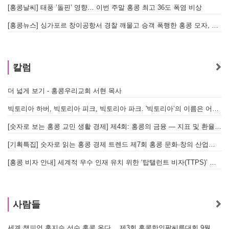
[홍콩날씨] 태풍 ‘돌핀’ 영향… 이번 주말 홍콩 최고 36도 폭염 비상
홍
[홍콩뉴스] 싱가포르 창이공항서 경찰 깨물고 승객 폭행한 홍콩 모자, 결국 감옥행
투
칼럼
더 넓게 보기 - 홍콩우리교회 서현 목사
태
빅토리아 하버, 빅토리아 피크, 빅토리아 파크. '빅토리아’의 이름은 어떻게 온 걸까? - [이승권 원장의 생활칼럼]
홍
[숫자로 보는 홍콩 교민 생활 경제] 제4회: 홍콩의 금융 — 지표 및 환율, MPF 운영 현황
글
[기획특집] 숫자로 읽는 홍콩 경제 트렌드 제7회 홍콩 문화·창의 산업의 구조와 분야별 동향
[홍콩 비자 안내] 세계적 우수 인재 유치 위한 ‘탑탤런트 비자(TTPS)’ 주요 요건
사람들
세계 챔피언 홍지승 선수 홍콩 온다… 제3회 홍콩한인팔씨름대회 9월 12일 개최
[