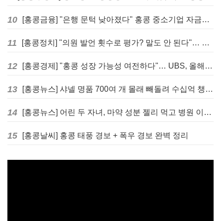
10
[홍콩금융] "은행 문턱 낮아졌다" 홍콩 중소기업 자금줄 숨통 트이나… HKMA "2분기 신용 조건 안정적"
11
[홍콩정치] "의원 발언 횟수로 평가? 말도 안 된다"… 홍콩 입법회 의장의 일침
12
[홍콩경제] "홍콩 성장 가능성 여전하다"… UBS, 올해 홍콩 GDP 성장률 전망치 4.5%로 대폭 상향
13
[홍콩뉴스] 샤넬 명품 700여 개 몰래 빼돌려 수십억 챙긴 직원 4년~7년형 선고
14
[홍콩뉴스] 어린 두 자녀, 마약 성분 젤리 먹고 병원 이송… 어머니와 친척 체포
15
[홍콩날씨] 홍콩 태풍 경보 + 폭우 경보 완벽 정리