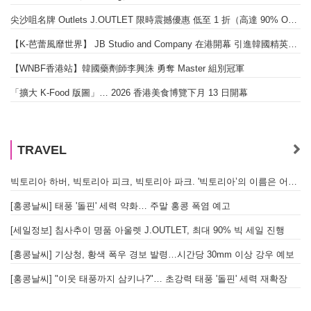
尖沙咀名牌 Outlets J.OUTLET 限時震撼優惠 低至 1 折（高達 90% OFF）
【K-芭蕾風靡世界】 JB Studio and Company 在港開幕 引進韓國精英芭蕾教育系統
「
【WNBF香港站】韓國藥劑師李興洙 勇奪 Master 組別冠軍
「擴大 K-Food 版圖」… 2026 香港美食博覽下月 13 日開幕
TRAVEL
빅토리아 하버, 빅토리아 피크, 빅토리아 파크. '빅토리아’의 이름은 어떻게 온 걸까? - [이승권 원장의 생활칼럼]
[홍콩날씨] 태풍 '돌핀' 세력 약화… 주말 홍콩 폭염 예고
[세일정보] 침사추이 명품 아울렛 J.OUTLET, 최대 90% 빅 세일 진행
홍
[홍콩날씨] 기상청, 황색 폭우 경보 발령…시간당 30mm 이상 강우 예보
[
[홍콩날씨] "이웃 태풍까지 삼키나?"… 초강력 태풍 '돌핀' 세력 재확장