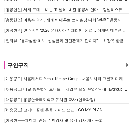
[홍콩한인] 세계 무대 누비는 ‘K-발레’ 비결 홍콩서 연다… 정발레스튜디오 개원
[홍콩한인] 이흥수 약사, 세계적 내추럴 보디빌딩 대회 WNBF 홍콩서 '마스터 부문 1위' 기염
[홍콩한인] 민주평통 ‘2026 유라시아 전체회의’ 성료… 이재명 대통령 참석으로 의미 더해
[인터뷰] "불확실한 미래, 성실함과 인간관계가 답이다"… 최강욱 한은 부소장이 청소년들에게 전하는 응원
홍
구인구직
[채용공고] 서울레서피 Seoul Recipe Group - 서울레서피 그룹과 미래를 함께할 유능한 인재를 모십니다
[채용공고] 대교 홍콩법인 트니트니 사업부 모집 수업강사 (Playgroup Instructor)
[채용공고] 홍콩한국국제학교 유치원 교사 (한국과정)
[채용공고] 고마이 플랜 홍콩 가이드 모집 - GO MY PLAN
[홍콩한국국제학교] 중등 수학강사 및 음악 강사 채용공고