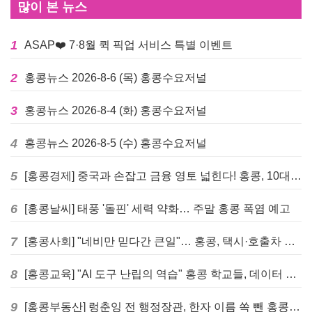
많이 본 뉴스
1
ASAP❤️ 7·8월 퀵 픽업 서비스 특별 이벤트
2
홍콩뉴스 2026-8-6 (목) 홍콩수요저널
3
홍콩뉴스 2026-8-4 (화) 홍콩수요저널
4
홍콩뉴스 2026-8-5 (수) 홍콩수요저널
5
[홍콩경제] 중국과 손잡고 금융 영토 넓힌다! 홍콩, 10대 신규 정책 발표
6
[홍콩날씨] 태풍 '돌핀' 세력 약화… 주말 홍콩 폭염 예고
7
[홍콩사회] "네비만 믿다간 큰일"… 홍콩, 택시·호출차 통합 시험 도입하며 규제 본격화
8
[홍콩교육] "AI 도구 난립의 역습" 홍콩 학교들, 데이터 고립에 교육 효과 평가 비상
9
[홍콩부동산] 렁춘잉 전 행정장관, 한자 이름 쏙 뺀 홍콩 고급 아파트 단지들에 쓴소리