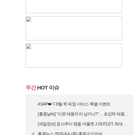
주간
HOT 이슈
ASAP❤️ 7·8월 퀵 픽업 서비스 특별 이벤트
[홍콩날씨] "이웃 태풍까지 삼키나?"… 초강력 태풍 '돌핀' 세력 재확…
[세일정보] 침사추이 명품 아울렛 J.OUTLET, 최대 90% 빅 세일…
4
홍콩뉴스 2026-8-6 (목) 홍콩수요저널