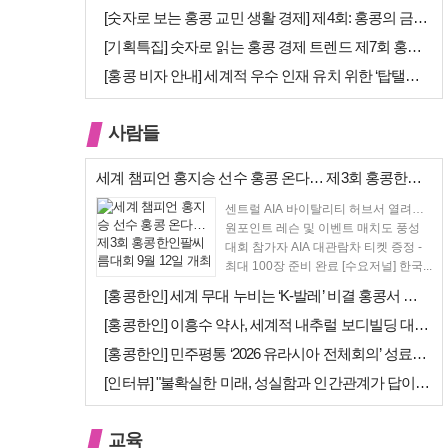
[숫자로 보는 홍콩 교민 생활 경제] 제4회: 홍콩의 금융 — 지표 및 …
[기획특집] 숫자로 읽는 홍콩 경제 트렌드 제7회 홍콩 문화·창의 산업…
[홍콩 비자 안내] 세계적 우수 인재 유치 위한 ‘탑탤런트 비자(TTPS…
사람들
세계 챔피언 홍지승 선수 홍콩 온다… 제3회 홍콩한인팔씨름대회 9월 12…
센트럴 AIA 바이탈리티 허브서 열려…
원포인트 레슨 및 이벤트 매치도 풍성
대회 참가자 AIA 대관람차 티켓 증정 -
최대 100장 준비 완료 [수요저널] 한국...
[홍콩한인] 세계 무대 누비는 ‘K-발레’ 비결 홍콩서 연다… 정발레스튜…
[홍콩한인] 이흥수 약사, 세계적 내추럴 보디빌딩 대회 WNBF 홍콩서 …
[홍콩한인] 민주평통 ‘2026 유라시아 전체회의’ 성료… 이재명 대통령…
[인터뷰] "불확실한 미래, 성실함과 인간관계가 답이다"… 최강욱 한은 …
교육