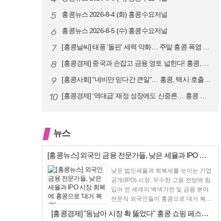
5
홍콩뉴스 2026-8-4 (화) 홍콩수요저널
6
홍콩뉴스 2026-8-5 (수) 홍콩수요저널
7
[홍콩날씨] 태풍 '돌핀' 세력 약화… 주말 홍콩 폭염 예고
8
[홍콩경제] 중국과 손잡고 금융 영토 넓힌다! 홍콩, 10대 신규 정책 …
9
[홍콩사회] "네비만 믿다간 큰일"… 홍콩, 택시·호출차 통합 시험 도입…
10
[홍콩경제] ‘역대급’ 재정 성장에도 신중론… 홍콩 GDP 전망 상향 속…
뉴스
[홍콩뉴스] 외국인 금융 전문가들, 낮은 세율과 IPO 시장 회복에 홍콩…
낮은 법인세율과 회복세를 보이는 기업
공개(IPO) 시장, 우수한 고용 전망에 힘
입어 전 세계의 백색가전 및 금융 분야
전문직 외국인들이 홍콩으로 대거 복귀
하고 있다고...
[홍콩경제] "동남아 시장 확 뚫었다" 홍콩 쇼핑 페스티벌, 매출 대박 …