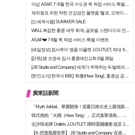
아삽 ASAP, 7~8월 한국 수도권 퀵 픽업 서비스 특별 프로모션 실시
재외동포 위한 착한 건강검진 플랫폼 ‘헬로, 오케이검진’ 서비스 개시
[신세계식품] SUMMER SALE
WALL 복잡한 홍콩 세무 회계, 글로벌 스탠다드의 전문가들이 답을 드립…
ASAP❤️ 7·8월 퀵 픽업 서비스 특별 이벤트
[세일정보] 침사추이 명품 아울렛 J.OUTLET, 최대 90% 빅 세일…
[訃告] 故 조영숙 집사 홍콩애진교회 8월 26일
[JB Studio and Company] 세계가 주목하는 K-발레의 비…
[한인소식] 한국식 BBQ ‘화통(Hwa Tong)’, 홍콩섬 공략 본격…
廣東話新聞
「Myth Jokbal」華麗變身！迎夏日推出史上最強新菜式陣容
韓式燒肉「火桶（Hwa Tong）」正式進軍港島… 上環、銅鑼灣新店相繼開幕
尖沙咀名牌 Outlets J.OUTLET 限時震撼優惠 低至 1 折（高達 …
【K-芭蕾風靡世界】 JB Studio and Company 在港開幕 引進…