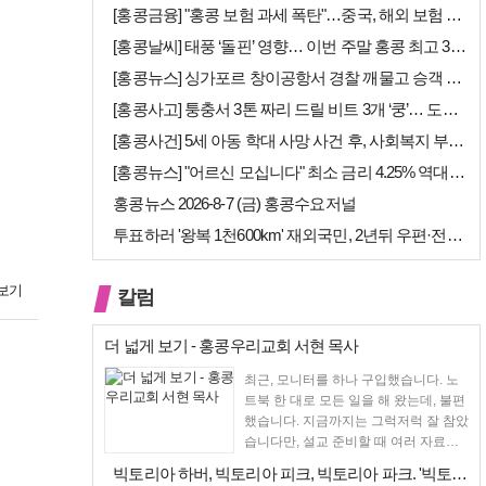
[홍콩금융] "홍콩 보험 과세 폭탄"…중국, 해외 보험 수익에 20% 세…
[홍콩날씨] 태풍 ‘돌핀’ 영향… 이번 주말 홍콩 최고 36도 폭염 비상
[홍콩뉴스] 싱가포르 창이공항서 경찰 깨물고 승객 폭행한 홍콩 모자, 결…
[홍콩사고] 퉁충서 3톤 짜리 드릴 비트 3개 ‘쿵’… 도로 파손·교통 …
[홍콩사건] 5세 아동 학대 사망 사건 후, 사회복지 부서에 내부 검토 …
[홍콩뉴스] "어르신 모십니다" 최소 금리 4.25% 역대급 혜택, 홍콩…
홍콩뉴스 2026-8-7 (금) 홍콩수요저널
투표하러 '왕복 1천600km' 재외국민, 2년뒤 우편·전자투표 할까
보기
칼럼
더 넓게 보기 - 홍콩우리교회 서현 목사
최근, 모니터를 하나 구입했습니다. 노
트북 한 대로 모든 일을 해 왔는데, 불편
했습니다. 지금까지는 그럭저럭 잘 참았
습니다만, 설교 준비할 때 여러 자료를
펴 놓고 보다...
빅토리아 하버, 빅토리아 피크, 빅토리아 파크. '빅토리아’의 이름은 어…