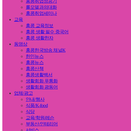
홍콩취업성공기
롤모델과의대화
홍콩취업세미나
교육
홍콩 교육정보
홍콩 생활 필수 중국어
홍콩 생활한자
동영상
홍콩한국방송 채널K
한인뉴스
홍콩뉴스
홍콩산책
홍콩생활백서
생활회화 푸통화
생활회화 광동어
업체/광고
안내/행사
식품/K-food
식당
교육/학원/레슨
부동산/인테리어
서비스