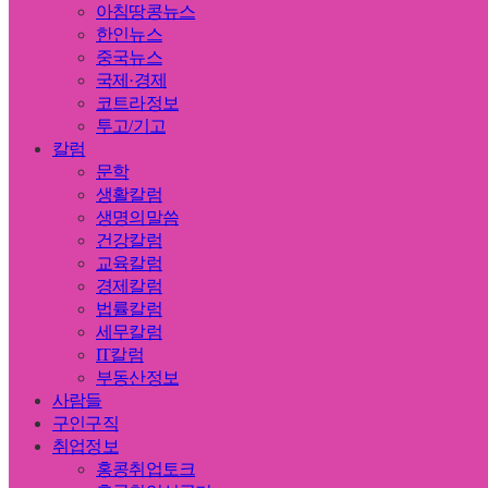
아침땅콩뉴스
한인뉴스
중국뉴스
국제·경제
코트라정보
투고/기고
칼럼
문학
생활칼럼
생명의말씀
건강칼럼
교육칼럼
경제칼럼
법률칼럼
세무칼럼
IT칼럼
부동산정보
사람들
구인구직
취업정보
홍콩취업토크