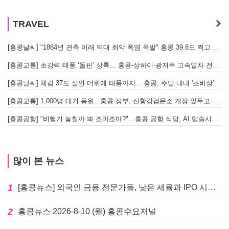
TRAVEL
[홍콩날씨] "1884년 관측 이래 역대 최악 폭염 폭발" 홍콩 39.8도 찍고 역대 최고 기록 경신
[홍콩교통] 초강력 태풍 ‘돌핀’ 상륙… 홍콩-상하이·광저우 고속열차 전면 중단
[홍콩날씨] 체감 37도 살인 더위에 태풍까지... 홍콩, 주말 내내 '초비상'
[홍콩교통] 1,000명 대거 동원...홍콩 정부, 신황강검문소 개장 앞두고 실전 훈련 돌입
[홍콩공항] "비행기 놓칠까 봐 조마조마?"…홍콩 공항 식당, AI 탑승시간 계산해 메뉴 추천해 준다
많이 본 뉴스
1
[홍콩뉴스] 외국인 금융 전문가들, 낮은 세율과 IPO 시장 회복에 홍콩으로 '대거 복귀'
2
홍콩뉴스 2026-8-10 (월) 홍콩수요저널