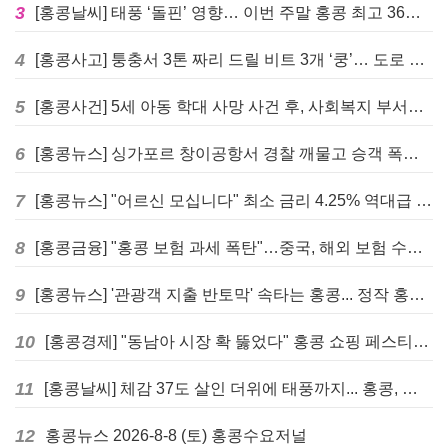
3
[홍콩날씨] 태풍 ‘돌핀’ 영향… 이번 주말 홍콩 최고 36도 폭염 비상
4
[홍콩사고] 퉁충서 3톤 짜리 드릴 비트 3개 ‘쿵’… 도로 파손·교통 마비
5
[홍콩사건] 5세 아동 학대 사망 사건 후, 사회복지 부서에 내부 검토 및 교육 강화 촉구
6
[홍콩뉴스] 싱가포르 창이공항서 경찰 깨물고 승객 폭행한 홍콩 모자, 결국 감옥행
7
[홍콩뉴스] "어르신 모십니다" 최소 금리 4.25% 역대급 혜택, 홍콩 실버채권 발행
8
[홍콩금융] "홍콩 보험 과세 폭탄"…중국, 해외 보험 수익에 20% 세금 부과로 관련주 급락
9
[홍콩뉴스] '관광객 지출 반토막' 속타는 홍콩... 정작 홍콩인들은 지갑 들고 해외로?
10
[홍콩경제] "동남아 시장 확 뚫었다" 홍콩 쇼핑 페스티벌, 매출 대박 행진
11
[홍콩날씨] 체감 37도 살인 더위에 태풍까지... 홍콩, 주말 내내 '초비상'
12
홍콩뉴스 2026-8-8 (토) 홍콩수요저널