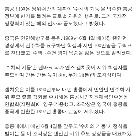
홍콩 법원은 쩡위쉬안의 계획이 '수치의 기둥'을 압수한 홍콩
정부에 반기를 들려는 글로벌 차원의 행위로, 그가 국제적
영향력이 있는 해외 인사와 공모했다고 밝혔다.
중국은 인민해방군을 동원, 1989년 6월 4일 베이징 톈안먼
광장에서 민주화를 요구하던 학생과 시민 100만명을 무력으
로 진압했고, 수백∼수천 명이 목숨을 잃은 것으로 알려졌다.
'수치의 기둥'은 덴마크 작가 옌스 갤치옷이 시위 희생자를
추모하며 만든 만든 높이 8ｍ, 무게 2t(톤)의 조각상이다.
갤치옷은 이를 1990년부터 매년 홍콩에서 톈안먼 민주화 시
위 추모 촛불 집회를 주최해온 홍콩시민지원애국민주운동
연합회(지련회)에 영구 기증했고, 조각상은 영국이 홍콩을
중국에 반환한 1997년 홍콩대 교정에 세워졌다.
홍콩대에서 매년 6월 4일을 앞두고 '수치의 기둥' 세정식을
벌이는 등 이 조각상은 톈안먼 시위 추모 상징물을 대표해왔