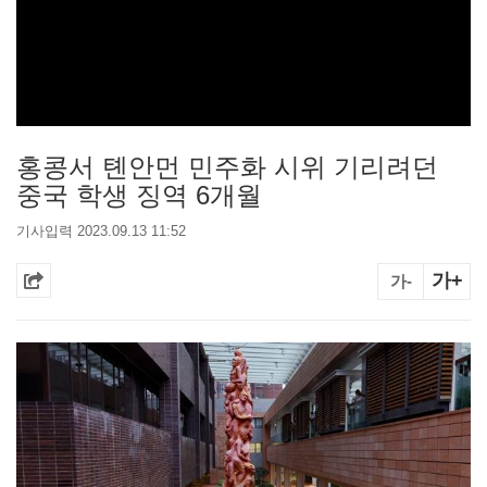
홍콩서 톈안먼 민주화 시위 기리려던
중국 학생 징역 6개월
기사입력 2023.09.13 11:52
가+
가-