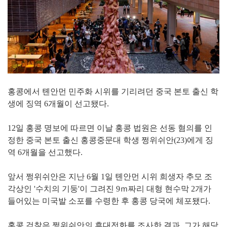
홍콩에서 톈안먼 민주화 시위를 기리려던 중국 본토 출신 학
생에 징역 6개월이 선고됐다.
12일 홍콩 명보에 따르면 이날 홍콩 법원은 선동 혐의를 인
정한 중국 본토 출신 홍콩중문대 학생 쩡위쉬안(23)에게 징
역 6개월을 선고했다.
앞서 쩡위쉬안은 지난 6월 1일 톈안먼 시위 희생자 추모 조
각상인 '수치의 기둥'이 그려진 9ｍ짜리 대형 현수막 2개가
들어있는 미국발 소포를 수령한 후 홍콩 당국에 체포됐다.
홍콩 검찰은 쩡위쉬안의 휴대전화를 조사한 결과, 그가 해당