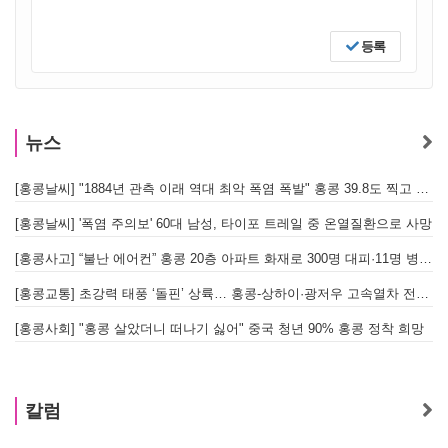
등록
뉴스
[홍콩날씨] "1884년 관측 이래 역대 최악 폭염 폭발" 홍콩 39.8도 찍고 역대 최고 기록 경신
[홍콩날씨] '폭염 주의보' 60대 남성, 타이포 트레일 중 온열질환으로 사망
[홍콩사고] “불난 에어컨” 홍콩 20층 아파트 화재로 300명 대피·11명 병원 이송
[홍콩교통] 초강력 태풍 ‘돌핀’ 상륙… 홍콩-상하이·광저우 고속열차 전면 중단
[
[홍콩사회] "홍콩 살았더니 떠나기 싫어" 중국 청년 90% 홍콩 정착 희망
홍
칼럼