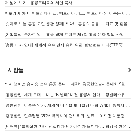
더 넓게 보기 - 홍콩우리교회 서현 목사
빅토리아 하버, 빅토리아 피크, 빅토리아 파크. '빅토리아’의 이름은 어떻게 온 걸까? - [이승권 원장의 생활칼럼]
[숫자로 보는 홍콩 교민 생활 경제] 제4회: 홍콩의 금융 — 지표 및 환율, MPF 운영 현황
[기획특집] 숫자로 읽는 홍콩 경제 트렌드 제7회 홍콩 문화·창의 산업의 구조와 분야별 동향
[홍콩 비자 안내] 세계적 우수 인재 유치 위한 ‘탑탤런트 비자(TTPS)’ 주요 요건
사람들
세계 챔피언 홍지승 선수 홍콩 온다… 제3회 홍콩한인팔씨름대회 9월 12일 개최
[
[홍콩한인] 세계 무대 누비는 ‘K-발레’ 비결 홍콩서 연다… 정발레스튜디오 개원
[홍콩한인] 이흥수 약사, 세계적 내추럴 보디빌딩 대회 WNBF 홍콩서 '마스터 부문 1위' 기염
[홍콩한인] 민주평통 ‘2026 유라시아 전체회의’ 성료… 이재명 대통령 참석으로 의미 더해
[인터뷰] "불확실한 미래, 성실함과 인간관계가 답이다"… 최강욱 한은 부소장이 청소년들에게 전하는 응원