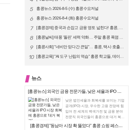
5
홍콩뉴스 2026-8-5 (수) 홍콩수요저널
6
홍콩뉴스 2026-8-4 (화) 홍콩수요저널
7
[홍콩경제] 중국과 손잡고 금융 영토 넓힌다! 홍콩, 10대 신규 정책 …
8
[홍콩날씨] 태풍 '돌핀' 세력 약화… 주말 홍콩 폭염 예고
9
[홍콩사회] "네비만 믿다간 큰일"… 홍콩, 택시·호출차 통합 시험 도입…
10
[홍콩교육] "AI 도구 난립의 역습" 홍콩 학교들, 데이터 고립에 교육…
뉴스
[홍콩뉴스] 외국인 금융 전문가들, 낮은 세율과 IPO 시장 회복에 홍콩…
낮은 법인세율과 회복세를 보이는 기업
공개(IPO) 시장, 우수한 고용 전망에 힘
입어 전 세계의 백색가전 및 금융 분야
전문직 외국인들이 홍콩으로 대거 복귀
하고 있다고 성...
[홍콩경제] "동남아 시장 확 뚫었다" 홍콩 쇼핑 페스티벌, 매출 대박 …