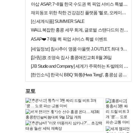
아삽 ASAP, 7~8월 한국 수도권 퀵 픽업 서비스 특별 프로모션 실시
재외동포 위한 착한 건강검진 플랫폼 ‘헬로, 오케이검진’ 서비스 개시
[신세계식품] SUMMER SALE
WALL 복잡한 홍콩 세무 회계, 글로벌 스탠다드의 전문가들이 답을 드립…
ASAP❤️ 7·8월 퀵 픽업 서비스 특별 이벤트
[세일정보] 침사추이 명품 아울렛 J.OUTLET, 최대 90% 빅 세일…
[訃告] 故 조영숙 집사 홍콩애진교회 8월 26일
[JB Studio and Company] 세계가 주목하는 K-발레의 비…
[한인소식] 한국식 BBQ ‘화통(Hwa Tong)’, 홍콩섬 공략 본격…
포토
[홍콩사고] 퉁충서…
세계 챔피언 홍지승…
[홍콩날씨] "이웃…