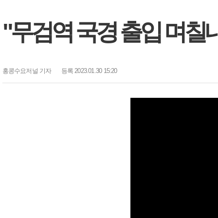
"무검역 국경 출입 며칠
홍콩수요저널
기자
등록 2023.01.30 15:20