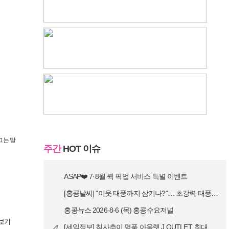
그는 말
주간
HOT 이슈
ASAP❤️ 7·8월 퀵 픽업 서비스 특별 이벤트
[홍콩날씨] "이웃 태풍까지 삼키나?"… 초강력 태풍 '돌핀' 세력 재확…
홍콩뉴스 2026-8-6 (목) 홍콩수요저널
보기
4
[세일정보] 침사추이 명품 아울렛 J.OUTLET, 최대 90% 빅 세일…