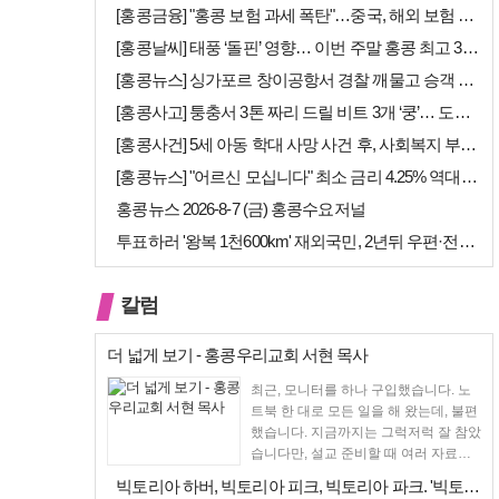
[홍콩금융] "홍콩 보험 과세 폭탄"…중국, 해외 보험 수익에 20% 세…
[홍콩날씨] 태풍 ‘돌핀’ 영향… 이번 주말 홍콩 최고 36도 폭염 비상
[홍콩뉴스] 싱가포르 창이공항서 경찰 깨물고 승객 폭행한 홍콩 모자, 결…
[홍콩사고] 퉁충서 3톤 짜리 드릴 비트 3개 ‘쿵’… 도로 파손·교통 …
[홍콩사건] 5세 아동 학대 사망 사건 후, 사회복지 부서에 내부 검토 …
[홍콩뉴스] "어르신 모십니다" 최소 금리 4.25% 역대급 혜택, 홍콩…
홍콩뉴스 2026-8-7 (금) 홍콩수요저널
투표하러 '왕복 1천600km' 재외국민, 2년뒤 우편·전자투표 할까
칼럼
더 넓게 보기 - 홍콩우리교회 서현 목사
최근, 모니터를 하나 구입했습니다. 노
트북 한 대로 모든 일을 해 왔는데, 불편
했습니다. 지금까지는 그럭저럭 잘 참았
습니다만, 설교 준비할 때 여러 자료를
펴 놓고 보다...
빅토리아 하버, 빅토리아 피크, 빅토리아 파크. '빅토리아’의 이름은 어…