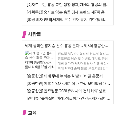
[숫자로 보는 홍콩 교민 생활 경제] 제4회: 홍콩의 금융 — 지표 및 …
[기획특집] 숫자로 읽는 홍콩 경제 트렌드 제7회 홍콩 문화·창의 산업…
[홍콩 비자 안내] 세계적 우수 인재 유치 위한 ‘탑탤런트 비자(TTPS…
사람들
세계 챔피언 홍지승 선수 홍콩 온다… 제3회 홍콩한인팔씨름대회 9월 12…
센트럴 AIA 바이탈리티 허브서 열려…
원포인트 레슨 및 이벤트 매치도 풍성
대회 참가자 AIA 대관람차 티켓 증정 -
최대 100장 준비 완료 [수요저널] 한국...
[홍콩한인] 세계 무대 누비는 ‘K-발레’ 비결 홍콩서 연다… 정발레스튜…
[홍콩한인] 이흥수 약사, 세계적 내추럴 보디빌딩 대회 WNBF 홍콩서 …
[홍콩한인] 민주평통 ‘2026 유라시아 전체회의’ 성료… 이재명 대통령…
[인터뷰] "불확실한 미래, 성실함과 인간관계가 답이다"… 최강욱 한은 …
교육