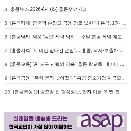
4
홍콩뉴스 2026-8-4 (화) 홍콩수요저널
5
[홍콩경제] 중국과 손잡고 금융 영토 넓힌다! 홍콩, 10대 신규 정책 발표
6
[홍콩날씨] 태풍 '돌핀' 세력 약화… 주말 홍콩 폭염 예고
7
[홍콩사회] "네비만 믿다간 큰일"… 홍콩, 택시·호출차 통합 시험 도입하며 규제 본격화
8
[홍콩교육] "AI 도구 난립의 역습" 홍콩 학교들, 데이터 고립에 교육 효과 평가 비상
9
[홍콩금융] "은행 문턱 낮아졌다" 홍콩 중소기업 자금줄 숨통 트이나… HKMA "2분기 신용 조건 안정적"
10
[홍콩부동산] 렁춘잉 전 행정장관, 한자 이름 쏙 뺀 홍콩 고급 아파트 단지들에 쓴소리