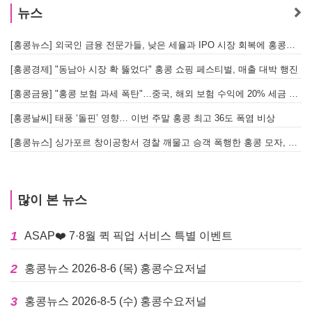
뉴스
[홍콩뉴스] 외국인 금융 전문가들, 낮은 세율과 IPO 시장 회복에 홍콩으로 '대거 복귀'
[
[홍콩경제] "동남아 시장 확 뚫었다" 홍콩 쇼핑 페스티벌, 매출 대박 행진
[홍콩금융] "홍콩 보험 과세 폭탄"…중국, 해외 보험 수익에 20% 세금 부과로 관련주 급락
[홍콩날씨] 태풍 ‘돌핀’ 영향… 이번 주말 홍콩 최고 36도 폭염 비상
홍
[홍콩뉴스] 싱가포르 창이공항서 경찰 깨물고 승객 폭행한 홍콩 모자, 결국 감옥행
투
많이 본 뉴스
1
ASAP❤️ 7·8월 퀵 픽업 서비스 특별 이벤트
2
홍콩뉴스 2026-8-6 (목) 홍콩수요저널
3
홍콩뉴스 2026-8-5 (수) 홍콩수요저널