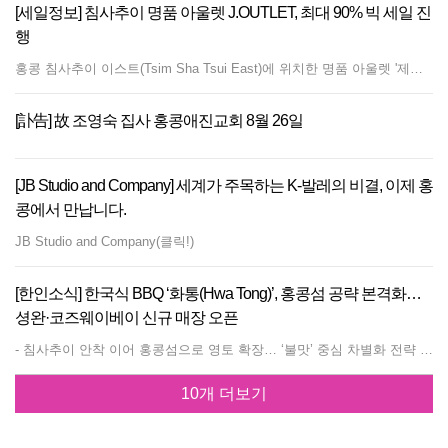
[세일정보] 침사추이 명품 아울렛 J.OUTLET, 최대 90% 빅 세일 진
행
홍콩 침사추이 이스트(Tsim Sha Tsui East)에 위치한 명품 아울렛 '제이아울렛(J.OUTLET)'이 유럽 명품 브랜드 100% 정품을 대상으로 대규모 클리어런스 세일(Clearance Sale)을 진행한다. 이번 행사에서는 알렉산더 맥퀸(Alexander McQueen), 발렌시아가(Balenciaga), 막스마라(Max Mara), 돌체앤가바나(Dolce &amp; Gabbana), 발렌티노(Valentino), 버버리(Burberry), 펜디(Fendi), 생로랑(Saint Laurent), 구찌(Gucci) 등 유럽 주요 명품 브랜드 제품을 최대 90% 할인된 가격에 선보인다. 또한, 제이아울렛 매장과 동일한 층에 위치한 명품 편집숍 '도나 모다(Donna Moda)' 및 '델라(Della)'에서도 의류 및 잡화 제품을 최대 50%까지 할인 판매한다. 매장 위치: 홍콩 침사추이 이스트 모디 로드 66, 침사추이 센터 1층 111호 (111, 1/F, TsimShaTsui Centre, 66 Mody Rd., T.S.T. East, Kowloon) 운영 시간: 월요일 ~ 토요일: 오전 10시 ~ 오후 7시 일요일: 오후 2시 ~ 오후 6시 문의 및 SNS: 전화 2722 1900 인스타그램 @joutlet_hk
[訃告] 故 조영숙 집사 홍콩애진교회 8월 26일
[JB Studio and Company] 세계가 주목하는 K-발레의 비결, 이제 홍
콩에서 만납니다.
JB Studio and Company(클릭!)
[한인소식] 한국식 BBQ ‘화통(Hwa Tong)’, 홍콩섬 공략 본격화…
셩완·코즈웨이베이 신규 매장 오픈
- 침사추이 안착 이어 홍콩섬으로 영토 확장… ‘불맛’ 중심 차별화 전략 - 68홍콩달러부터 즐기는 연탄불고기·쪽갈비… 20홍콩달러 추가 시 냉면·우동 세트 구성 한국식 직화 구이 전문점 ‘화통(火桶, Hwa Tong)’이 홍콩 F&amp;B 시장에서 기존 한식 BBQ와 차별화된 콘셉트를 내세우며 새로운 트렌드를 이끌고 있다. 구룡반도 침사추이(Tsim Sha Tsui)에서 1년 이상 안정적으로 운영되며 현지 고객과 한인 사회의 대표 맛집으로 자리 잡은 화통은 최근 홍콩섬 핵심 상권인 셩완(Sheung Wan)과 코즈웨이베이(Causeway Bay)에 신규 매장을 연속 오픈하며 홍콩섬 전역으로 영향력을 본격 확장했다. 이번에 새롭게 문을 연 코즈웨이베이점은 코즈웨이베이 매더슨 스트리트 18호 지상층(G/F, No.18 Matheson Street, Causeway Bay)에 위치해 접근성을 높였다. 깔끔하고 모던한 목재 톤 인테리어와 함께 혼자 방문해도 부담 없이 식사를 즐길 수 있는 1인용 바 테이블 및 다인용 좌석을 고루 갖춰 다양한 고객층을 수용할 수 있도록 구성했다. 화통은 대구 북성로 스타일의 연탄불고기를 비롯해 쪽갈비, LA갈비 등 정통 고기 메뉴를 주력으로 내세운다. 여기에 매운 닭발과 돼지불막창 등 마니아층을 겨냥한 한식 메뉴까지 구비해 현지 외식 시장에서 독보적인 개성과 풍미를 확보했다. 특히 가격 경쟁력과 가성비를 높인 메뉴 구성이 눈길을 끈다. 대표 세트 메뉴인 연탄불고기 및 쪽갈비 세트는 68홍콩달러, LA갈비 세트는 108홍콩달러 선에 제공된다. 여기에 20홍콩달러를 추가하면 물냉면, 비빔냉면, 우동, 김치우동 중 하나를 함께 즐길 수 있어 높은 고객 만족도를 끌어내고 있다. 화통 관계자는 “화통이 특유의 불맛과 실속 있는 가격, 1인 혼밥족부터 단체 손님까지 배려한 매장 구조를 바탕으로 구룡반도에 이어 홍콩섬 거주 및 직장인 고객들의 입맛을 사로잡고 있다”고 평가했다.
10개 더보기