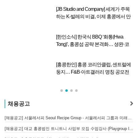
[JB Studio and Company] 세계가 주목
하는 K-발레의 비결, 이제 홍콩에서 만
납니다.
벌
[한인소식] 한국식 BBQ ‘화통(Hwa
Tong)’, 홍콩섬 공략 본격화… 셩완·코
즈웨이베이 신규 매장 오픈
이
[홍콩한인] 홍콩 코리안클럽, 센트럴에
둥지… F&B·아트갤러리 명칭 공모전
개최
채용공고
[채용공고] 서울레서피 Seoul Recipe Group - 서울레서피 그룹과 미래를 함께할 유능한 인재를 모십니다
[채용공고] 대교 홍콩법인 트니트니 사업부 모집 수업강사 (Playgroup Instructor)