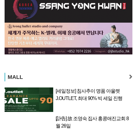
MALL
픽업
[세일정보] 침사추이 명품 아울렛
J.OUTLET, 최대 90% 빅 세일 진행
폼
[訃告] 故 조영숙 집사 홍콩애진교회 8
월 26일