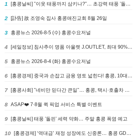
1
[홍콩날씨] "이웃 태풍까지 삼키나?"… 초강력 태풍 '돌핀' 세력 재확장
2
[訃告] 故 조영숙 집사 홍콩애진교회 8월 26일
3
홍콩뉴스 2026-8-5 (수) 홍콩수요저널
4
[세일정보] 침사추이 명품 아울렛 J.OUTLET, 최대 90% 빅 세일 진행
5
홍콩뉴스 2026-8-4 (화) 홍콩수요저널
6
[홍콩경제] 중국과 손잡고 금융 영토 넓힌다! 홍콩, 10대 신규 정책 발표
7
[홍콩사회] "네비만 믿다간 큰일"… 홍콩, 택시·호출차 통합 시험 도입하며 규제 본격화
8
ASAP❤️ 7·8월 퀵 픽업 서비스 특별 이벤트
9
[홍콩날씨] 태풍 '돌핀' 세력 약화… 주말 홍콩 폭염 예고
10
[홍콩경제] ‘역대급’ 재정 성장에도 신중론… 홍콩 GDP 전망 상향 속 “지정학적 리스크 경계”