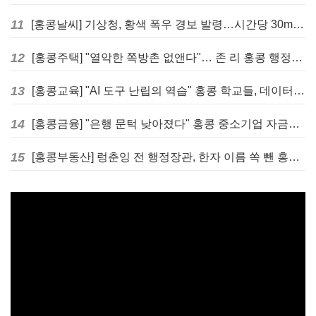
11
[홍콩날씨] 기상청, 황색 폭우 경보 발령…시간당 30mm 이상 강우 예보
12
[홍콩주택] "열악한 쪽방촌 없앤다"… 존 리 홍콩 행정장관, 4년 내 단계적 폐지 선언
13
[홍콩교육] "AI 도구 난립의 역습" 홍콩 학교들, 데이터 고립에 교육 효과 평가 비상
14
[홍콩금융] "은행 문턱 낮아졌다" 홍콩 중소기업 자금줄 숨통 트이나… HKMA "2분기 신용 조건 안정적"
15
[홍콩부동산] 렁춘잉 전 행정장관, 한자 이름 쏙 뺀 홍콩 고급 아파트 단지들에 쓴소리