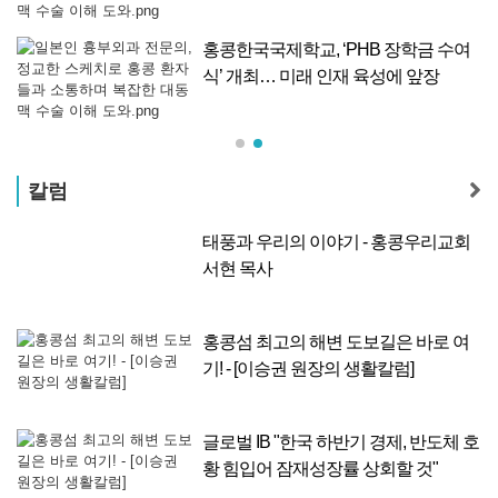
해력 교육 학부모 연수 성료
인
홍콩한국국제학교, ‘PHB 장학금 수여
소
식’ 개최… 미래 인재 육성에 앞장
칼럼
사
태풍과 우리의 이야기 - 홍콩우리교회
서현 목사
리
홍콩섬 최고의 해변 도보길은 바로 여
 온
기! - [이승권 원장의 생활칼럼]
4
글로벌 IB "한국 하반기 경제, 반도체 호
F
황 힘입어 잠재성장률 상회할 것"