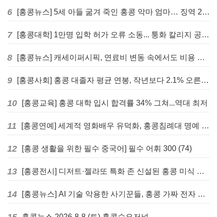
6
[홍콩뉴스] 5세 아들 굶겨 죽인 홍콩 악마 엄마… 징역 22년 중형 선고
7
[홍콩대학] 1만명 입학 허가 오류 소동... 퉁화 칼리지 공식 사과
8
[홍콩뉴스] 캐세이퍼시픽, 연료비 변동 속에서도 비용 절감 위한 감편 계획 없어
9
[홍콩사회] 홍콩 대졸자 평균 연봉, 작년보다 2.1% 오른 33만 6천 홍콩달러 기록
10
[홍콩교육] 홍콩 대학 입시 합격률 34% 그쳐...역대 최저
11
[홍콩연예] 세계적 영화배우 유덕화, 홍콩침례대 명예 박사 학위 받는다
12
[홍콩 생활을 위한 필수 중국어] 필수 어휘 300 (74)
13
[홍콩전시] 디저트·젤라또 특화 존 신설된 홍콩 미식 박람회 다음주 개막
14
[홍콩뉴스] AI 기술 악용한 사기꾼들, 홍콩 가짜 전자 비자 사이트 극성
홍콩뉴스 2026-8-8 (토) 홍콩수요저널