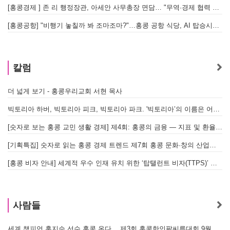
[홍콩경제 ] 존 리 행정장관, 아세안 사무총장 면담… "무역·경제 협력 한층 강화한다"
[홍콩공항] "비행기 놓칠까 봐 조마조마?"…홍콩 공항 식당, AI 탑승시간 계산해 메뉴 추천해 준다
홍
칼럼
더 넓게 보기 - 홍콩우리교회 서현 목사
태
빅토리아 하버, 빅토리아 피크, 빅토리아 파크. '빅토리아’의 이름은 어떻게 온 걸까? - [이승권 원장의 생활칼럼]
홍
[숫자로 보는 홍콩 교민 생활 경제] 제4회: 홍콩의 금융 — 지표 및 환율, MPF 운영 현황
글
[기획특집] 숫자로 읽는 홍콩 경제 트렌드 제7회 홍콩 문화·창의 산업의 구조와 분야별 동향
[홍콩 비자 안내] 세계적 우수 인재 유치 위한 ‘탑탤런트 비자(TTPS)’ 주요 요건
사람들
세계 챔피언 홍지승 선수 홍콩 온다… 제3회 홍콩한인팔씨름대회 9월 12일 개최
[