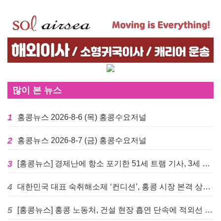
많이 본 뉴스
1
홍콩뉴스 2026-8-6 (목) 홍콩수요저널
2
홍콩뉴스 2026-8-7 (금) 홍콩수요저널
3
[홍콩뉴스] 경제난에 항소 포기한 51세 트램 기사, 3세 여아 치사 혐의로 '4주 감옥행'
4
대한민국 대표 숙취해소제 ‘컨디션’, 홍콩 시장 본격 상륙… 왓슨스 입점 기념 할인 행사 진행
5
[홍콩뉴스] 홍콩 노동처, 건설 현장 흡연 단속에 적외선 드론 투입 검토