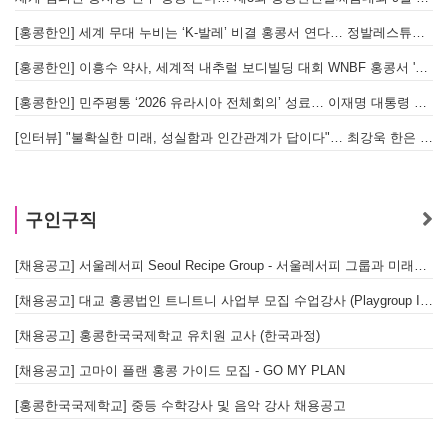
[홍콩한인] 세계 무대 누비는 ‘K-발레’ 비결 홍콩서 연다… 정발레스튜디오 개원
[홍콩한인] 이흥수 약사, 세계적 내추럴 보디빌딩 대회 WNBF 홍콩서 '마스터 부문 1위' 기염
[홍콩한인] 민주평통 ‘2026 유라시아 전체회의’ 성료… 이재명 대통령 참석으로 의미 더해
[인터뷰] "불확실한 미래, 성실함과 인간관계가 답이다"… 최강욱 한은 부소장이 청소년들에게 전하는 응원
홍
구인구직
[채용공고] 서울레서피 Seoul Recipe Group - 서울레서피 그룹과 미래를 함께할 유능한 인재를 모십니다
[채용공고] 대교 홍콩법인 트니트니 사업부 모집 수업강사 (Playgroup Instructor)
[채용공고] 홍콩한국국제학교 유치원 교사 (한국과정)
[채용공고] 고마이 플랜 홍콩 가이드 모집 - GO MY PLAN
[홍콩한국국제학교] 중등 수학강사 및 음악 강사 채용공고