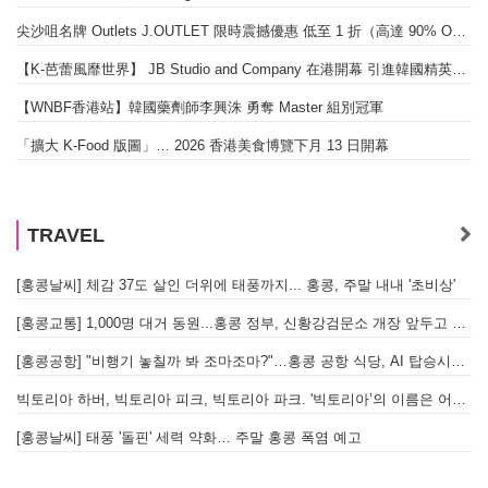
尖沙咀名牌 Outlets J.OUTLET 限時震撼優惠 低至 1 折（高達 90% OFF）
【K-芭蕾風靡世界】 JB Studio and Company 在港開幕 引進韓國精英芭蕾教育系統
「
【WNBF香港站】韓國藥劑師李興洙 勇奪 Master 組別冠軍
「擴大 K-Food 版圖」… 2026 香港美食博覽下月 13 日開幕
TRAVEL
[홍콩날씨] 체감 37도 살인 더위에 태풍까지... 홍콩, 주말 내내 '초비상'
[
[홍콩교통] 1,000명 대거 동원...홍콩 정부, 신황강검문소 개장 앞두고 실전 훈련 돌입
[
[홍콩공항] "비행기 놓칠까 봐 조마조마?"…홍콩 공항 식당, AI 탑승시간 계산해 메뉴 추천해 준다
[
빅토리아 하버, 빅토리아 피크, 빅토리아 파크. '빅토리아’의 이름은 어떻게 온 걸까? - [이승권 원장의 생활칼럼]
[홍콩날씨] 태풍 '돌핀' 세력 약화… 주말 홍콩 폭염 예고