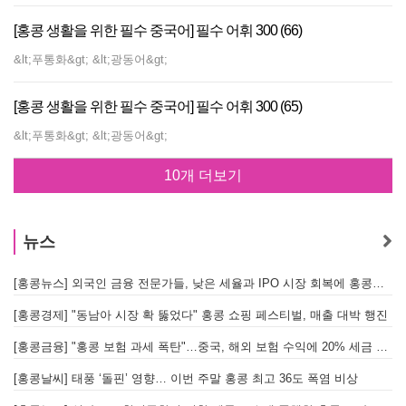
[홍콩 생활을 위한 필수 중국어] 필수 어휘 300 (66)
&lt;푸통화&gt; &lt;광동어&gt;
[홍콩 생활을 위한 필수 중국어] 필수 어휘 300 (65)
&lt;푸통화&gt; &lt;광동어&gt;
10개 더보기
뉴스
[홍콩뉴스] 외국인 금융 전문가들, 낮은 세율과 IPO 시장 회복에 홍콩으로 '대거 복귀'
[
[홍콩경제] "동남아 시장 확 뚫었다" 홍콩 쇼핑 페스티벌, 매출 대박 행진
[홍콩금융] "홍콩 보험 과세 폭탄"…중국, 해외 보험 수익에 20% 세금 부과로 관련주 급락
[홍콩날씨] 태풍 ‘돌핀’ 영향… 이번 주말 홍콩 최고 36도 폭염 비상
홍