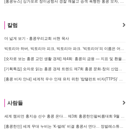
[홍콩뉴스] 싱가포르 창이공항서 경찰 깨물고 승객 폭행한 홍콩 모자, 결국 감옥행
투
칼럼
더 넓게 보기 - 홍콩우리교회 서현 목사
태
빅토리아 하버, 빅토리아 피크, 빅토리아 파크. '빅토리아’의 이름은 어떻게 온 걸까? - [이승권 원장의 생활칼럼]
홍
[숫자로 보는 홍콩 교민 생활 경제] 제4회: 홍콩의 금융 — 지표 및 환율, MPF 운영 현황
글
[기획특집] 숫자로 읽는 홍콩 경제 트렌드 제7회 홍콩 문화·창의 산업의 구조와 분야별 동향
[홍콩 비자 안내] 세계적 우수 인재 유치 위한 ‘탑탤런트 비자(TTPS)’ 주요 요건
사람들
세계 챔피언 홍지승 선수 홍콩 온다… 제3회 홍콩한인팔씨름대회 9월 12일 개최
[홍콩한인] 세계 무대 누비는 ‘K-발레’ 비결 홍콩서 연다… 정발레스튜디오 개원