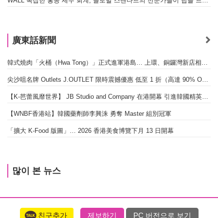
WALL 복잡한 홍콩 세무 회계, 글로벌 스탠다드의 전문가들이 답을 드립니다! - 법인설립, 회계, 감사
廣東話新聞
韓式燒肉「火桶（Hwa Tong）」正式進軍港島… 上環、銅鑼灣新店相繼開幕
尖沙咀名牌 Outlets J.OUTLET 限時震撼優惠 低至 1 折（高達 90% OFF）
【K-芭蕾風靡世界】 JB Studio and Company 在港開幕 引進韓國精英芭蕾教育系統
【WNBF香港站】韓國藥劑師李興洙 勇奪 Master 組別冠軍
「擴大 K-Food 版圖」… 2026 香港美食博覽下月 13 日開幕
많이 본 뉴스
친구추가
제보하기
PC 버전으로 보기