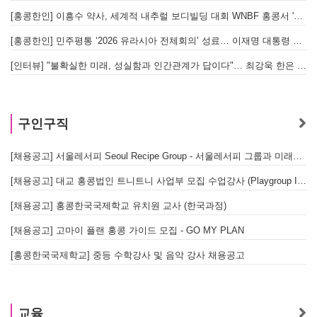
[홍콩한인] 이흥수 약사, 세계적 내추럴 보디빌딩 대회 WNBF 홍콩서 '마스터 부문 1위' 기염
[홍콩한인] 민주평통 ‘2026 유라시아 전체회의’ 성료… 이재명 대통령 참석으로 의미 더해
[인터뷰] "불확실한 미래, 성실함과 인간관계가 답이다"… 최강욱 한은 부소장이 청소년들에게 전하는 응원
구인구직
[채용공고] 서울레서피 Seoul Recipe Group - 서울레서피 그룹과 미래를 함께할 유능한 인재를 모십니다
[채용공고] 대교 홍콩법인 트니트니 사업부 모집 수업강사 (Playgroup Instructor)
[채용공고] 홍콩한국국제학교 유치원 교사 (한국과정)
[채용공고] 고마이 플랜 홍콩 가이드 모집 - GO MY PLAN
[홍콩한국국제학교] 중등 수학강사 및 음악 강사 채용공고
교육