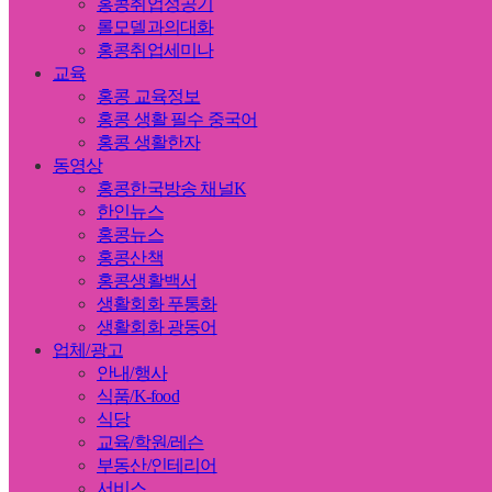
홍콩취업성공기
롤모델과의대화
홍콩취업세미나
교육
홍콩 교육정보
홍콩 생활 필수 중국어
홍콩 생활한자
동영상
홍콩한국방송 채널K
한인뉴스
홍콩뉴스
홍콩산책
홍콩생활백서
생활회화 푸통화
생활회화 광동어
업체/광고
안내/행사
식품/K-food
식당
교육/학원/레슨
부동산/인테리어
서비스