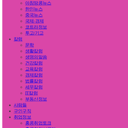
아침땅콩뉴스
한인뉴스
중국뉴스
국제·경제
코트라정보
투고/기고
칼럼
문학
생활칼럼
생명의말씀
건강칼럼
교육칼럼
경제칼럼
법률칼럼
세무칼럼
IT칼럼
부동산정보
사람들
구인구직
취업정보
홍콩취업토크