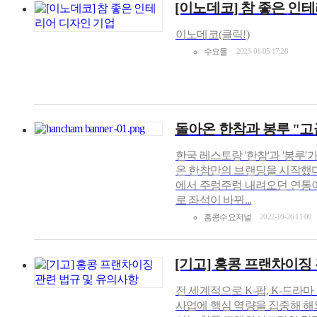
[이노데코] 참 좋은
인테
이노데코(클릭!)
수요몰
2023-01-05 17:28
돌아온 한참과 봉루 "
한국 레스토랑 '한참'과 '봉루
온 한참만의 브랜딩을 시작했다
에서 주렁주렁 내려오던 연통이
로 좌석이 바뀌...
홍콩수요저널
2022-10-26 11:00
[기고] 홍콩 프랜차이징
전 세계적으로 K-팝, K-드라
사업에 핵심 역량을 집중해 해