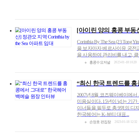
[아이린 양의 홍콩 부동산] 정
Corinthia By The Sea (
을 보자마자 베르사이유 궁전과
을 사용하여 관리비를 내고, 클럽
홍콩수요저널
2023-01-18 10:20
“최신 한국 트렌드를 홍
2007년 8월 코즈웨이베이에
미용실이다. 15년이 넘는 기간
이너들을 필두로 총 9명의 디
한국헤어는 K-뷰티 대표...
손정호 편집장
2023-01-18 12:32