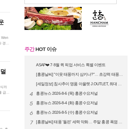
운
라 경험
주간
HOT 이슈
콘셉트를
ASAP❤️ 7·8월 퀵 픽업 서비스 특별 이벤트
 덜
[홍콩날씨] "이웃 태풍까지 삼키나?"… 초강력 태풍 '돌핀' 세력 재확…
[세일정보] 침사추이 명품 아울렛 J.OUTLET, 최대 90% 빅 세일…
숙식까
4
홍콩뉴스 2026-8-6 (목) 홍콩수요저널
신분으
5
홍콩뉴스 2026-8-4 (화) 홍콩수요저널
...
6
홍콩뉴스 2026-8-5 (수) 홍콩수요저널
7
[홍콩날씨] 태풍 '돌핀' 세력 약화… 주말 홍콩 폭염 예고