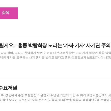
릴게요!" 홍콩 박람회장 노리는 '가짜 기자' 사기단 주
계약을 요구하는 사기 행각을 벌이고 있다고 홍콩 성도일보가 보도했다. 이 사건은 인플
 대표가 홍콩 홈 엑스포에서 자신들을 3인조 CCTV 취재진이라고 주장하는 무리와 맞
사진에 따르면 여성 '기자'는 흰 셔츠를 입고 진짜 ...
홍콩수요저널
번 주 여러 대중교통망에서 시민들
에 따르면, 홍콩의 상징적인 2층 트램이 7월 1
 운행을 제공한다. 이번 특별 연장 혜택은 기념 기간 동안 현지 주민들과 방문객들이 도
을 자유롭게 여행하도록 장려하기 위해 마련되었다. 해상 교통 또한 큰 폭의 감면 혜택을 제공하며,...