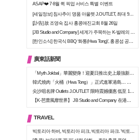
ASAP❤️ 7·8월 퀵 픽업 서비스 특별 이벤트
[세일정보] 침사추이 명품 아울렛 J.OUTLET, 최대 90% 빅 세일…
[訃告] 故 조영숙 집사 홍콩애진교회 8월 26일
[JB Studio and Company] 세계가 주목하는 K-발레의 비…
[한인소식] 한국식 BBQ ‘화통(Hwa Tong)’, 홍콩섬 공략 본격…
廣東話新聞
「Myth Jokbal」華麗變身！迎夏日推出史上最強新菜式陣容
韓式燒肉「火桶（Hwa Tong）」正式進軍港島… 上環、銅鑼灣新店相繼開幕
尖沙咀名牌 Outlets J.OUTLET 限時震撼優惠 低至 1 折（高達 …
【K-芭蕾風靡世界】 JB Studio and Company 在港開幕 引進…
TRAVEL
빅토리아 하버, 빅토리아 피크, 빅토리아 파크. '빅토리아’의 이름은 어…