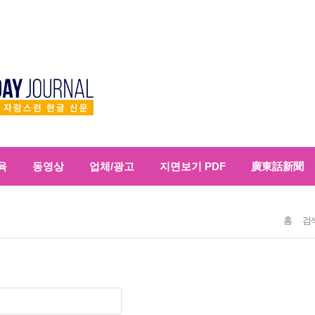
육
동영상
업체/광고
지면보기 PDF
廣東話新聞
홈
검