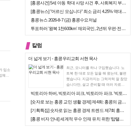
[홍콩사건] 5세 아동 학대 사망 사건 후, 사회복지 부서에 내부 검토 …
[홍콩뉴스] "어르신 모십니다" 최소 금리 4.25% 역대급 혜택, 홍콩…
홍콩뉴스 2026-8-7 (금) 홍콩수요저널
투표하러 '왕복 1천600km' 재외국민, 2년뒤 우편·전자투표 할까
칼럼
더 넓게 보기 - 홍콩우리교회 서현 목사
최근, 모니터를 하나 구입했습니다. 노
가 입소
트북 한 대로 모든 일을 해 왔는데, 불편
했습니다. 지금까지는 그럭저럭 잘 참았
시청, 노
습니다만, 설교 준비할 때 여러 자료를
펴 놓고 보다...
빅토리아 하버, 빅토리아 피크, 빅토리아 파크. '빅토리아’의 이름은 어…
[숫자로 보는 홍콩 교민 생활 경제] 제4회: 홍콩의 금융 — 지표 및 …
[기획특집] 숫자로 읽는 홍콩 경제 트렌드 제7회 홍콩 문화·창의 산업…
[홍콩 비자 안내] 세계적 우수 인재 유치 위한 ‘탑탤런트 비자(TTPS…