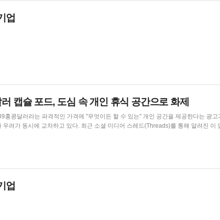
기업
러 캡슐 포드, 도심 속 개인 휴식 공간으로 화제
시간당 39홍콩달러라는 파격적인 가격에 "무엇이든 할 수 있는" 개인 공간을 제공한다는 광고
셜 미디어 스레드(Threads)를 통해 알려진 이 업체는
巴利道)의 한 지하 공간에 위치한 스마트 포드(smart pods) 광고를 게시했다. 이곳은 TV 
래방, 회의, 심지어 샤워까지 즐길 수 있는 공유 개인 공간이다. 웹사...
기업