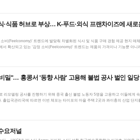
미식·식품 허브로 부상… K‑푸드·외식 프랜차이즈에 새로
이에서 확산되고 있는 ‘감정 소비(Feelconomy)’ 트렌드는 제품의 가격이나 기능뿐 아니
행태로 이어지고 있다. 이에 따라 외식업계와 식품 판매 채널은 특별한 미식 경험과 
충족시키고 있다. ...
 비밀"… 홍콩서 '동향 사람' 고용해 불법 공사 벌인 일당
 리모델링 공사를 진행하기 위해 중국 출신 불법 노동자 5명을 고용하고 이들에게 
 급습
 장갑 및 관련 서류들도 함께 압수했다. 체포된 5명의 불법 노동자 혐의자들은 방문객 
것으로 알려졌다. 당국은 고용주가 인건비를 절감하기 위해 중국에서 동향 사람들을 모집
홍콩수요저널