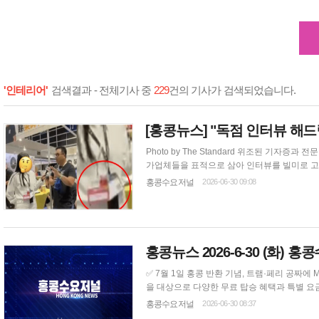
'인테리어'
검색결과 - 전체기사 중
229
건의 기사가 검색되었습니다.
[홍콩뉴스] "독점 인터뷰 해드
Photo by The Standard 위조된 기자증과 전문 방송 장비, 그리고 완벽하게 짜인 인터뷰 대본으로 무장한 가짜 기자 일당이 홍콩 박람회 참
가업체들을 표적으로 삼아 인터뷰를 빌미로 고액의 
루언서이자 인테리어 시공업자인 렁(Leung)
홍콩수요저널
2026-06-30 09:08
경험을 온라인에 공유하면서 수면 위로 드러났다. 
홍콩뉴스 2026-6-30 (화) 
✅ 7월 1일 홍콩 반환 기념, 트램·페리 공짜에 MTR 경품까지 홍콩 특별행정구 설립 29주년을 기념해 이
을 대상으로 다양한 무료 탑승 혜택과 특별 요금 할인 행사가 펼쳐진다. 홍콩 운수서(교통국)
일부터 7월 3일까지 사흘 연속으로 전면 무료
홍콩수요저널
2026-06-30 08:37