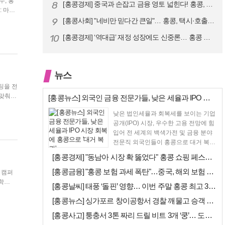
8
[홍콩경제] 중국과 손잡고 금융 영토 넓힌다! 홍콩, 10대 신규 정책 …
ng
9
[홍콩사회] "네비만 믿다간 큰일"… 홍콩, 택시·호출차 통합 시험 도입…
10
[홍콩경제] ‘역대급’ 재정 성장에도 신중론… 홍콩 GDP 전망 상향 속…
뉴스
 맞춰
[홍콩뉴스] 외국인 금융 전문가들, 낮은 세율과 IPO 시장 회복에 홍콩…
낮은 법인세율과 회복세를 보이는 기업
공개(IPO) 시장, 우수한 고용 전망에 힘
입어 전 세계의 백색가전 및 금융 분야
전문직 외국인들이 홍콩으로 대거 복귀
하고 있다고...
[홍콩경제] "동남아 시장 확 뚫었다" 홍콩 쇼핑 페스티벌, 매출 대박 …
[홍콩금융] "홍콩 보험 과세 폭탄"…중국, 해외 보험 수익에 20% 세…
학 캠퍼
[홍콩날씨] 태풍 ‘돌핀’ 영향… 이번 주말 홍콩 최고 36도 폭염 비상
를 높게
[홍콩뉴스] 싱가포르 창이공항서 경찰 깨물고 승객 폭행한 홍콩 모자, 결…
[홍콩사고] 퉁충서 3톤 짜리 드릴 비트 3개 ‘쿵’… 도로 파손·교통 …