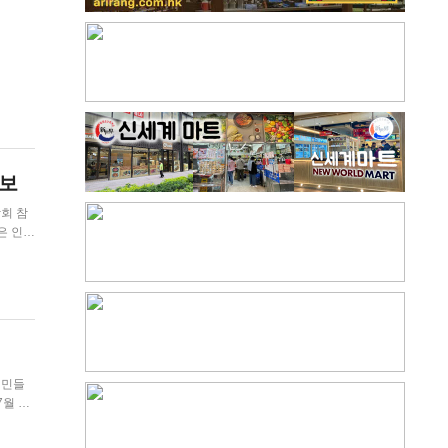
의보
닥뜨린
시 곳곳