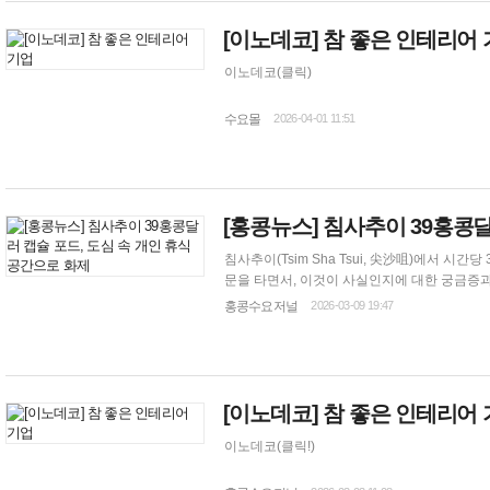
[이노데코] 참 좋은
인테리어
이노데코(클릭)
수요몰
2026-04-01 11:51
[홍콩뉴스] 침사추이 39홍콩달
침사추이(Tsim Sha Tsui, 尖沙咀)에서 
문을 타면서, 이것이 사실인지에 대한 궁금증과 우려가 동시에 교차하고 있다. 최근 소
침사추이 킴벌리 로드(Kimberley Road, 金
홍콩수요저널
2026-03-09 19:47
[이노데코] 참 좋은
인테리어
이노데코(클릭!)