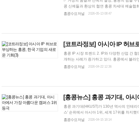
✅ 거장의 숨결과 신예의 열정, 홍콩의 밤을 수놓다… HKGNA ‘마스
콩 신예들과 환상의 협연 홍콩 차세대 예술협회(HKGNA, Hong Kong Generation Next Arts)가 주최한 ‘브릴리언트 월드 스타 시리즈: 마스
터 &amp; 라이징 스타(Brilliant World Star S
홍콩수요저널
2026-05-13 08:47
City Hall Theat...
[코트라정보] 아시아 IP 허브
홍콩 IP 시장 트렌드 2. IP와 다양한 산업 간 협업 확대 IP 브랜드 자체 상품 출시를 넘어, 다양한 산업 브랜드가 인기IP와 협업해 마케팅을 전
개하는 사례가 증가하고 있다. 홍콩에서 블라
‘마인크래프트 무비 세트’구매 시 캐릭터 토이를 증
홍콩수요저널
2026-04-22 12:36
킨커피(Luckin Coffee)는 2026년 3월POP MAR
[홍콩뉴스] 홍콩 과기대, 아
홍콩 과기대(HKUST)가 130년 역사의 인테리어 
스' 순위에서 아시아 1위, 세계 17위를 차지했다. 세계에서 가장 아름다운 캠퍼스 전체 1위의 영예는 미국 플로리다주의 플래글
(Flagler College)에 돌아갔다. 하우
홍콩수요저널
2026-04-15 18:14
평가했다. 잡지는 "홍콩 과기대는 사이쿵(Sai 