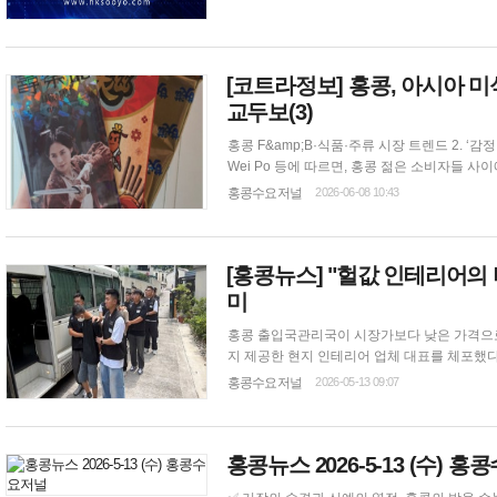
[코트라정보] 홍콩, 아시아 
교두보(3)
홍콩 F&amp;B·식품·주류 시장 트렌드 2. ‘감정 소비(Feelconomy)’ 트렌드에 발맞춰 차별화된 식사 및 식품 구매 경험 제공 현지 매체 Wen
Wei Po 등에 따르면, 홍콩 젊은 소비자들 사
·스토리·공감 등 감성적 가치를중시하는 소비 
홍콩수요저널
2026-06-08 10:43
앞세운 상품을 선보이며 소비자의 감성적 니즈를 
[홍콩뉴스] "헐값
인테리어
의
미
홍콩 출입국관리국이 시장가보다 낮은 가격으로
지 제공한 현지 인테리어 업체 대표를 체포했다. 출입국관리국에 따르면 이번 체포는 타이포의 마을 주택 2곳과 콰이충의 산업 단지를
하는 과정에서 이루어졌다. 당국은 작전 도구,
홍콩수요저널
2026-05-13 09:07
로 홍콩에 입국했으나 리모델링 공사에 투입된 
홍콩뉴스 2026-5-13 (수) 