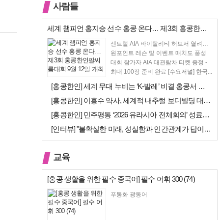
사람들
세계 챔피언 홍지승 선수 홍콩 온다… 제3회 홍콩한인팔씨름대회 9월 12…
센트럴 AIA 바이탈리티 허브서 열려…
원포인트 레슨 및 이벤트 매치도 풍성
대회 참가자 AIA 대관람차 티켓 증정 -
최대 100장 준비 완료 [수요저널] 한국...
[홍콩한인] 세계 무대 누비는 ‘K-발레’ 비결 홍콩서 연다… 정발레스튜…
[홍콩한인] 이흥수 약사, 세계적 내추럴 보디빌딩 대회 WNBF 홍콩서 …
[홍콩한인] 민주평통 ‘2026 유라시아 전체회의’ 성료… 이재명 대통령…
[인터뷰] "불확실한 미래, 성실함과 인간관계가 답이다"… 최강욱 한은 …
교육
[홍콩 생활을 위한 필수 중국어] 필수 어휘 300 (74)
푸통화 광동어