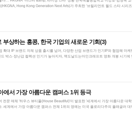
터 &amp; 라이징 스타’ 성황 한국예술종합학교 이강호·김영욱 교수, 홍
eries: Masters &amp; Rising Stars)’ 공연이 11일 오후 7시 30분, 홍콩 시티홀(Hong Ko
로 부상하는 홍콩, 한국 기업의 새로운 기회(3)
인드 박스·장난감 컬렉션 인기가 높아지자, 맥도날드는마인크래프트 영화 개봉 시기에
정하는 한정판 프로모션을 진행해 팬들의 수집 열기를 불러일으켰다 중국 커피 체인 럭
T IP 캐릭터 Zsiga와 협...
시아에서 가장 아름다운 캠퍼스 1위 등극
전문 매체 '하우스 뷰티풀(House Beautiful)'이 발표한 '세계에서 가장 아름다운 대
러 대학
스 뷰티풀은 이번 순위에 오른 대학 중 비교적 신설 대학에 속하는 홍콩 과기대의 독보적인 입지
Kung, 西貢) 지구 클리어 워...