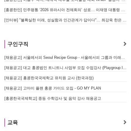
[홍콩한인] 민주평통 ‘2026 유라시아 전체회의’ 성료… 이재명 대통령 참석으로 의미 더해
[인터뷰] "불확실한 미래, 성실함과 인간관계가 답이다"… 최강욱 한은 부소장이 청소년들에게 전하는 응원
구인구직
[채용공고] 서울레서피 Seoul Recipe Group - 서울레서피 그룹과 미래를 함께할 유능한 인재를 모십니다
[채용공고] 대교 홍콩법인 트니트니 사업부 모집 수업강사 (Playgroup Instructor)
[채용공고] 홍콩한국국제학교 유치원 교사 (한국과정)
[채용공고] 고마이 플랜 홍콩 가이드 모집 - GO MY PLAN
[홍콩한국국제학교] 중등 수학강사 및 음악 강사 채용공고
교육