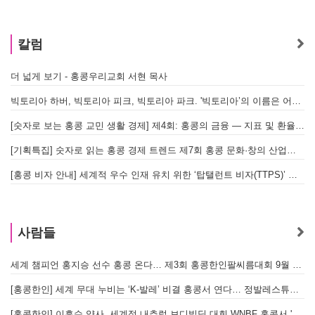
칼럼
더 넓게 보기 - 홍콩우리교회 서현 목사
태
빅토리아 하버, 빅토리아 피크, 빅토리아 파크. '빅토리아’의 이름은 어떻게 온 걸까? - [이승권 원장의 생활칼럼]
홍
[숫자로 보는 홍콩 교민 생활 경제] 제4회: 홍콩의 금융 — 지표 및 환율, MPF 운영 현황
글
[기획특집] 숫자로 읽는 홍콩 경제 트렌드 제7회 홍콩 문화·창의 산업의 구조와 분야별 동향
[홍콩 비자 안내] 세계적 우수 인재 유치 위한 ‘탑탤런트 비자(TTPS)’ 주요 요건
사람들
세계 챔피언 홍지승 선수 홍콩 온다… 제3회 홍콩한인팔씨름대회 9월 12일 개최
[홍콩한인] 세계 무대 누비는 ‘K-발레’ 비결 홍콩서 연다… 정발레스튜디오 개원
[홍콩한인] 이흥수 약사, 세계적 내추럴 보디빌딩 대회 WNBF 홍콩서 '마스터 부문 1위' 기염