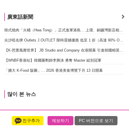
廣東話新聞
韓式燒肉「火桶（Hwa Tong）」正式進軍港島… 上環、銅鑼灣新店相繼開幕
尖沙咀名牌 Outlets J.OUTLET 限時震撼優惠 低至 1 折（高達 90% OFF）
【K-芭蕾風靡世界】 JB Studio and Company 在港開幕 引進韓國精英芭蕾教育系統
【WNBF香港站】韓國藥劑師李興洙 勇奪 Master 組別冠軍
「擴大 K-Food 版圖」… 2026 香港美食博覽下月 13 日開幕
많이 본 뉴스
친구추가
제보하기
PC 버전으로 보기