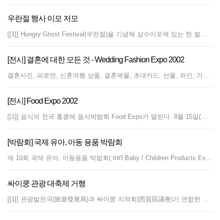
우란절 행사 이모 저모
[[1[[ Hungry Ghost Festival(우란절)을 기념해 삼수이포에 있는 한 쌀가게 주인이 동전을 뿌려주는 이벤트를 열자 이를 주우려고 수백 명의 노인들이 몰려들어 아수라장을 이뤘다. 그러나, 1달러, 2달러짜리 동전을 노인들이 허리 굽혀 찾는 것을 보고 사람들은 노인에 대한 존경심과 이해가 부족하다며 이벤트를 기획한 쌀가게 주인을 나무라고 있다. 쌀가게 주인은 전통에 따라 귀신들에게 줄 동전을 공중으로 흩뿌리고 공짜 쌀을 나누어주었다. 500여명의 노인들이 무료로 나누어지는 쌀을 받기 위해 줄을 섰다가 가게 밖으로 던져지는 동전을 주우려고 몰려들었다. 어떤 사람들은 12시부터 나누어주는 쌀을 받기 위해 새벽 6시부터 줄을 서기도 했고 한 할머니는 뜨거운 날씨 속에 줄 서다가 기절하기도 했다. ]]2]] 이를 두고 사회단체들은, 이 같은 행사가 노인들의 건강과 감정을 고려하지 않은 것이라며 기부를 원한다면 노인들에게 직접 전달해줄 수도 있었다고 비판했다. 지난해 행사에서도 수천 명이 무료쌀을 받으려고 몰려들어 8명이 더위에 쓰러졌으며 7명의 노인들은 병원신세를 지기도 했다. 정부는 Hungry Ghost Festival 기간 동안 행사를 기획하는 사람, 단체들에게 냉방장치가 된 장소에서 나눠줄 것을 요청했으나 주최 측들이 바깥에서 하는 것이 더 축제분위기가 난다며 거절했다고 말했다. 또, 지난 26일에는 유란절을 기념해 나눠지는 무료 쌀을 받으려고 카우롱시티 스타디움에 4천500여명이 넘는 노인들이 몰려들었다. 사람들이 줄을 새벽 3시부터 서기 시작해 질서유지를 위해 경찰이 급파되기도 했다. 여기서도 할머니 두 명이 더위에 기절했다. 이 날 6,500포대가 넘는 쌀과 식자재가 나누어졌다.
[전시] 결혼에 대한 모든 것 - Wedding Fashion Expo 2002
결혼사진, 피로연, 신혼여행 상품, 결혼예물, 초대카드, 선물, 와인, 가구에서 신접살림까지 결혼에 관계된 모든 것이 전시되는 제 28회 결혼패션 전시회가 오는 8월 24(토)에서 26(월)까지 개최된다. 이번 전시회에는 약 100여개의 관계 업체가 참가하며 가을 웨딩드레스 패션쇼 등 각종 이벤트도 마련된다. 입장권은 HK$20이다. ▶ 어디서 : HKECC, Wanchai
[전시] Food Expo 2002
[[1]] 음식의 천국 홍콩에 음식박람회 Food Expo가 열린다. 8월 15일(목)~19일(월)까지 총 200여개 음식 관련 업체가 참여하여 빵, 국수, 건강음식, 스낵에서 맥주, 음료, 통조림, 치즈에서 중국차, 와인, 요커트, 아이스크림 등 유제품, 야채 등 세상의 모든 형태의 음식과 재료가 선보이며 전시장에서 각종 이벤트도 마련될 예정이다. 자세한 전시 정보는 www.hkfoodexpo.com을 참고하면 되고 입장권은 어른 HK$20원, 어린이(키 1.2m 이하)와 65세 노인은 무료입장이다. 입장시간은 15일(목)~18일(일)까지 오전 10시부터 저녁 7시 30분까지, 전시 마지막 날 19일(월)은 오전 10시에서 오후 6시까지 입장이 가능하다. ▶ 어디서 : Hall 1, HK Convention & Exhibition Centre, Wanchai
[박람회] 국제 유아, 아동 용품 박람회
제 10회 국제 유아, 아동용품 박람회( Int'l Baby / Children Products Expo)가 8월 10일에서 12일까지 열린다. 홍콩에서 가장 큰 유아용품 박람회로 관련업체 200여개 사가 참여 각종 출산용품, 아기 옷, 장난감, 기저귀, 유아음식, 위생용품, 피부보호 용품, 유아 단계별 및 어린이 지능개발용 각종 장난감까지 모든 어린이와 아동 용품을 선보인다. 또한 14회 아이기기 대회(The 14th Hong Kong Baby Crawling Contest)도 마련하고 흥을 돋을 예정이다. 행사장에는 각종 이벤트가 개최되며, 어머니의 편의를 위해서 아기 기저귀와 물수건, 분유 등을 행사기간 동안 지정코너에서 제공한다. 입장권은 어른 HK$20, 어린이 HK$15이다. ▶ 어디서 : HKCEC, Wanchai ▶ 언제 : 8월 10일(토),11일(일) 오전 10시~저녁 8시, 12일(월) 오전 10시~저녁 7시
싸이쿵 관광 대축제 거행
[[1[[ 관광발전국(旅遊發展局)과 싸이쿵 지역회(西貢區議會)가 연합한 미식(美食)축제와 중국전통예술 공연이 싸이쿵에서 거행된다. '싸이쿵에서 홍콩의 매력에 감동하자'라는 표어 아래 치러질 이 축제는 22일 미식 축제를 시작으로 8월 30일 까지 진행된다. 관광객 유치를 위해 싸이쿵 지역내의 식당들이 각종 이벤트를 마련하고 있다. 이 밖에 7월에 마지막 일요일을 제외한 매주 일요일, 싸이쿵 해변노천광장에선 건강문화서(康文署)가 주최하는 중국전통무, 곡예, 가두공연, 중국공예(工藝) 시범회등의 예술행사가 거행된다.