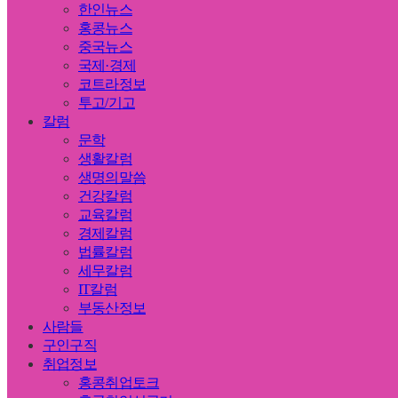
한인뉴스
홍콩뉴스
중국뉴스
국제·경제
코트라정보
투고/기고
칼럼
문학
생활칼럼
생명의말씀
건강칼럼
교육칼럼
경제칼럼
법률칼럼
세무칼럼
IT칼럼
부동산정보
사람들
구인구직
취업정보
홍콩취업토크