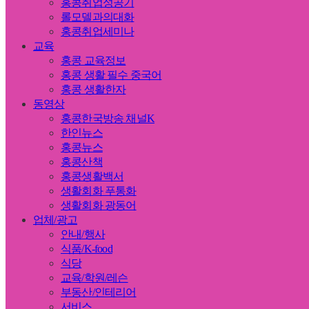
홍콩취업성공기
롤모델과의대화
홍콩취업세미나
교육
홍콩 교육정보
홍콩 생활 필수 중국어
홍콩 생활한자
동영상
홍콩한국방송 채널K
한인뉴스
홍콩뉴스
홍콩산책
홍콩생활백서
생활회화 푸통화
생활회화 광동어
업체/광고
안내/행사
식품/K-food
식당
교육/학원/레슨
부동산/인테리어
서비스