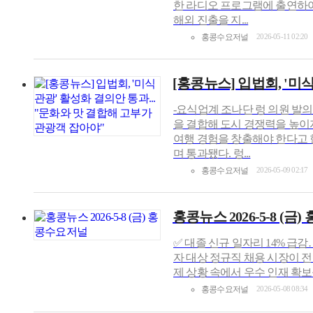
한 라디오 프로그램에 출연하여
해외 진출을 지...
홍콩수요저널
2026-05-11 02:20
[홍콩뉴스] 입법회, '미
-요식업계 조나단 렁 의원 발의.
을 결합해 도시 경쟁력을 높이
여행 경험을 창출해야 한다고 
며 통과됐다. 렁...
홍콩수요저널
2026-05-09 02:17
홍콩뉴스 2026-5-8 (
✅ 대졸 신규 일자리 14% 급감
자 대상 정규직 채용 시장이 
제 상황 속에서 우수 인재 확보를 위해
홍콩수요저널
2026-05-08 08:34