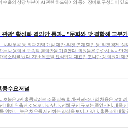
 수출의 상당 부분이 AI 관련 하드웨어와 통신 장비로 구성되어 있으
식 관광' 활성화 결의안 통과... "문화와 맛 결합해 고부
.. 샤타우콕 등 외곽 지역 개발 제안 -티켓 연계 할인 등 '티켓 경제' 
자는 내용의 비구속적 결의안을 가결했다. 의원들은 단순히 식사만 
한목소리를 냈다. 지난 목요일 요식업계 대표인 조나단 렁 의원이 제
금) 홍콩수요저널
… 초봉은 2만 홍콩달러로 소폭 상승 회계·관광·소매업 채용은 오히려 급
전년 대비 위축된 것으로 나타났다. 전체 구인 규모는 줄었지만, 대졸
 더 높은 처우를 제안하는 양상을 보이고 있다. 홍콩 8개 대학 공동 취업 정보 시스템