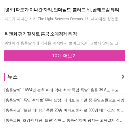
[영화] 파도가 지나간 자리, 언더월드: 블러드 워, 콜래트럴 뷰티
파도가 지나간 자리 The Light Between Oceans 1차 세계대전 참전용사였던 ‘톰’(마이클 패스벤더)은 전쟁의 후유증으로 사람들을 피해 외딴 섬의 등대지기로 자원한다. 그 곳에서 만난 ‘이자벨’(알리시아 비칸데르)에게 마음을 열고 오직 둘만의 섬에서 행복한 생활을 시작한다. 하지만 사랑으로 얻게 된 생명을 2번이나 잃게 되고 상심에 빠진다. 장르 : 드라마, 로맨스 감독 : 데릭 시엔프랜스 출연 : 마이클 패스벤더, 레이첼 와이즈, 알리시아 비칸데르 언더월드: 블러드 워 Underworld: Blood Wars 뱀파이어 여전사 셀린느는 혼란의 시대 속 자신과 사랑하는 이들을 지키고자 했지만 어느 것 하나 지켜내지 못한 채, 새로운 리더 마리우스의 지휘 아래 뱀파이어 족을 말살하려는 라이칸 족과의 전쟁을 준비한다. 같은 편에 서 있지만 그녀를 믿지 않는 뱀파이어 족과 그들을 노리는 라이칸 족 그리고 이들 사이에서 자신만의 싸움을 시작하려는 셀린느. 과연, 이들의 전쟁은 끝날 수 있을까? 장르 : 액션, 판타지 감독 : 안나 포에스터 출연 : 케이트 베킨세일, 테오 제임스, 브래들리 제임스 콜래트럴 뷰티 Collateral Beauty 뉴욕에 살고 있는 성공한 광고 감독 하워드(Will Smith)는 예상치 못한 비극으로 자신의 삶의 의미를 잃게 된다. 방황 끝에 그는 인생에 있어서 사랑과 시간 그리고 죽음에 대한 새로운 가치를 찾게 된다. 장르 : 드라마 감독 : 데이빗 프랭클 출연 : 윌 스미스, 헬렌 미렌, 케이트 윈슬렛
위엔화 평가절하로 홍콩 소매경제 타격
위엔화가 홍콩달러에 약세를 계속해서 보이고 있어 그렇지 않아도 고전을 면치 못하는 홍콩 소매경제에 더욱 큰 짐이 되고 있다. 중국 쇼핑객들에게 인기있는 품목이었던 귀금속, 전자제품, 일부 명품들이 위엔화 가격을 2~3% 인상했다. 위엔화는 2주째 미 달러화 대비 가격이 계속해서 떨어지고 있는 중이며 홍콩달러는 미 달러화에 연동되어 있다. 홍콩에서 두 번째로 규모가 큰 귀금속 회사인 룩푹은 앞으로도 위엔화가 미 달러화 대비 약세를 지속할 것으로 보여 소매 경기는 당분간 계속해서 압박을 받을 것이라고 내다봤다. 귀금속 업계의 경우 구매자의 거의 절반이 중국인이다. 룩푹의 경우 올해 7월부터 9월까지의 매출은 지난해 같은 기간 대비 39%나 떨어졌다. 계속해서 경기가 주춤했고 줄어든 수요를 끌어당기기 위해 지난 여름 평소보다 더 큰 폭의 세일을 했기 때문이다. 귀금속 업체나 영국 명품업체 버버리, 스위스 시계 론진, 홍콩의 명품 편집샵 ISA 등은 위엔화로 결제하는 고객들에게 적용하는 환율을 기존 0.86에서 0.88로 높였다. 그동안 중국인 대상 소매 업체들은 계산의 편의성을 위해 대략적으로 0.8로 환율을 적용했는데 중국인들은 이것이 ‘20% 할인’인 셈이라며 좋아했었다. 홍콩 관광업계도 고전하고 있는 것은 마찬가지이다. 위엔화가 홍콩달러 대비 30% 급등해 관광객이 216% 폭등했던 2003년 이후 약 10여년간 중국인 관광객 특수를 즐겨왔던 홍콩 관광업계는 올해들어 가장 저조한 실적을 보이고 있다.
10개 더보기
뉴스
[홍콩날씨] "1884년 관측 이래 역대 최악 폭염 폭발" 홍콩 39.8도 찍고 역대 최고 기록 경신
[홍콩날씨] '폭염 주의보' 60대 남성, 타이포 트레일 중 온열질환으로 사망
[홍콩사고] “불난 에어컨” 홍콩 20층 아파트 화재로 300명 대피·11명 병원 이송
[홍콩교통] 초강력 태풍 ‘돌핀’ 상륙… 홍콩-상하이·광저우 고속열차 전면 중단
[