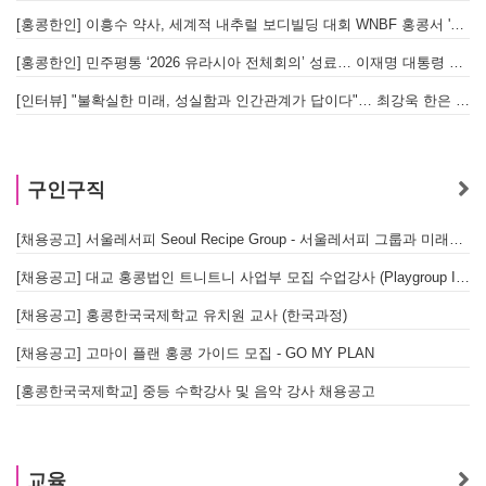
[홍콩한인] 이흥수 약사, 세계적 내추럴 보디빌딩 대회 WNBF 홍콩서 '마스터 부문 1위' 기염
[홍콩한인] 민주평통 ‘2026 유라시아 전체회의’ 성료… 이재명 대통령 참석으로 의미 더해
[인터뷰] "불확실한 미래, 성실함과 인간관계가 답이다"… 최강욱 한은 부소장이 청소년들에게 전하는 응원
구인구직
[채용공고] 서울레서피 Seoul Recipe Group - 서울레서피 그룹과 미래를 함께할 유능한 인재를 모십니다
[채용공고] 대교 홍콩법인 트니트니 사업부 모집 수업강사 (Playgroup Instructor)
[채용공고] 홍콩한국국제학교 유치원 교사 (한국과정)
[채용공고] 고마이 플랜 홍콩 가이드 모집 - GO MY PLAN
[홍콩한국국제학교] 중등 수학강사 및 음악 강사 채용공고
교육