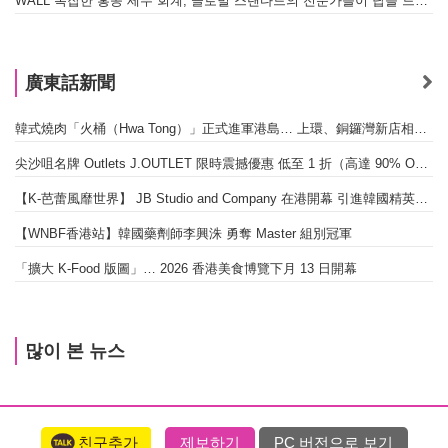
WALL 복잡한 홍콩 세무 회계, 글로벌 스탠다드의 전문가들이 답을 드립니다! - 법인설립, 회계, 감사
廣東話新聞
韓式燒肉「火桶（Hwa Tong）」正式進軍港島… 上環、銅鑼灣新店相繼開幕
尖沙咀名牌 Outlets J.OUTLET 限時震撼優惠 低至 1 折（高達 90% OFF）
【K-芭蕾風靡世界】 JB Studio and Company 在港開幕 引進韓國精英芭蕾教育系統
【WNBF香港站】韓國藥劑師李興洙 勇奪 Master 組別冠軍
「擴大 K-Food 版圖」… 2026 香港美食博覽下月 13 日開幕
많이 본 뉴스
친구추가
제보하기
PC 버전으로 보기