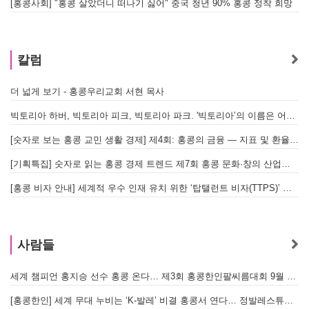
[홍콩사회] "홍콩 살았더니 떠나기 싫어" 중국 청년 90% 홍콩 정착 희망
홍
칼럼
더 넓게 보기 - 홍콩우리교회 서현 목사
태
빅토리아 하버, 빅토리아 피크, 빅토리아 파크. '빅토리아’의 이름은 어떻게 온 걸까? - [이승권 원장의 생활칼럼]
홍
[숫자로 보는 홍콩 교민 생활 경제] 제4회: 홍콩의 금융 — 지표 및 환율, MPF 운영 현황
글
[기획특집] 숫자로 읽는 홍콩 경제 트렌드 제7회 홍콩 문화·창의 산업의 구조와 분야별 동향
[홍콩 비자 안내] 세계적 우수 인재 유치 위한 ‘탑탤런트 비자(TTPS)’ 주요 요건
사람들
세계 챔피언 홍지승 선수 홍콩 온다… 제3회 홍콩한인팔씨름대회 9월 12일 개최
[홍콩한인] 세계 무대 누비는 ‘K-발레’ 비결 홍콩서 연다… 정발레스튜디오 개원