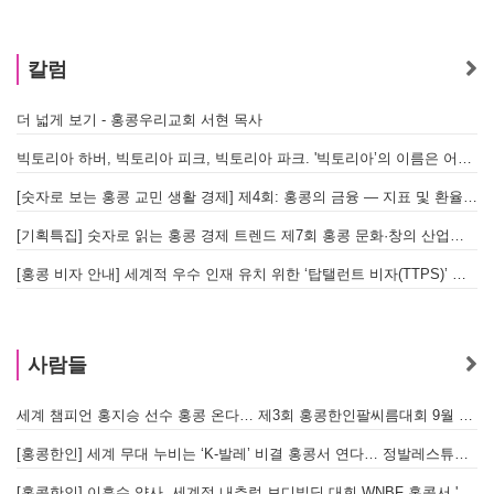
칼럼
더 넓게 보기 - 홍콩우리교회 서현 목사
태
빅토리아 하버, 빅토리아 피크, 빅토리아 파크. '빅토리아’의 이름은 어떻게 온 걸까? - [이승권 원장의 생활칼럼]
홍
[숫자로 보는 홍콩 교민 생활 경제] 제4회: 홍콩의 금융 — 지표 및 환율, MPF 운영 현황
글
[기획특집] 숫자로 읽는 홍콩 경제 트렌드 제7회 홍콩 문화·창의 산업의 구조와 분야별 동향
[홍콩 비자 안내] 세계적 우수 인재 유치 위한 ‘탑탤런트 비자(TTPS)’ 주요 요건
사람들
세계 챔피언 홍지승 선수 홍콩 온다… 제3회 홍콩한인팔씨름대회 9월 12일 개최
[홍콩한인] 세계 무대 누비는 ‘K-발레’ 비결 홍콩서 연다… 정발레스튜디오 개원
[홍콩한인] 이흥수 약사, 세계적 내추럴 보디빌딩 대회 WNBF 홍콩서 '마스터 부문 1위' 기염