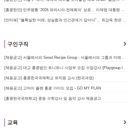
[홍콩한인] 민주평통 ‘2026 유라시아 전체회의’ 성료… 이재명 대통령 참석으로 의미 더해
[인터뷰] "불확실한 미래, 성실함과 인간관계가 답이다"… 최강욱 한은 부소장이 청소년들에게 전하는 응원
구인구직
[채용공고] 서울레서피 Seoul Recipe Group - 서울레서피 그룹과 미래를 함께할 유능한 인재를 모십니다
[채용공고] 대교 홍콩법인 트니트니 사업부 모집 수업강사 (Playgroup Instructor)
[채용공고] 홍콩한국국제학교 유치원 교사 (한국과정)
[채용공고] 고마이 플랜 홍콩 가이드 모집 - GO MY PLAN
[홍콩한국국제학교] 중등 수학강사 및 음악 강사 채용공고
교육