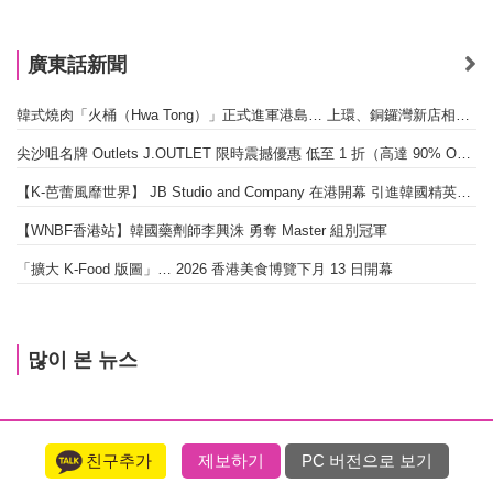
廣東話新聞
韓式燒肉「火桶（Hwa Tong）」正式進軍港島… 上環、銅鑼灣新店相繼開幕
尖沙咀名牌 Outlets J.OUTLET 限時震撼優惠 低至 1 折（高達 90% OFF）
【K-芭蕾風靡世界】 JB Studio and Company 在港開幕 引進韓國精英芭蕾教育系統
【WNBF香港站】韓國藥劑師李興洙 勇奪 Master 組別冠軍
「擴大 K-Food 版圖」… 2026 香港美食博覽下月 13 日開幕
많이 본 뉴스
친구추가
제보하기
PC 버전으로 보기