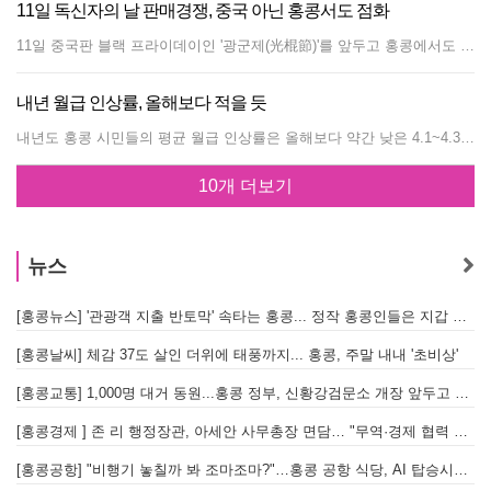
11일 독신자의 날 판매경쟁, 중국 아닌 홍콩서도 점화
11일 중국판 블랙 프라이데이인 '광군제(光棍節)'를 앞두고 홍콩에서도 업체들간 판매 경쟁이 속도를 내고 있다. 홍콩의 경제일간 신보(信報)의 8일 보도에 따르면 대형포털 사이트인 야후 홍콩은 자사 쇼핑몰에 이날 대만 브랜드 100개를 입점시켜 판매를 시작한다고 전날 밝혔다. 야후 대만홍콩 전자상거래(EC) 총괄인 재키 왕(王志仁) 부사장은 "홍콩과 대만은 문화도, EC에서 구매하는 상품도 비슷하다"면서 "홍콩 사용자 수익은 대만인의 2.4배이기 때문에 EC 성장성은 크다"고 지적했다. 또 내년에는 대만 시장에 홍콩 제품을 판매할 예정이라고 덧붙였다. 야후 홍콩은 배송비를 1kg 당 약 24 홍콩달러으로 책정했다. 홍콩-대만 간 거래를 늘려 시장 거래를 활성화시키겠다는 전략으로 풀이된다. 앞서 중국 스마트폰 제조업체 샤오미는 11일 홍콩에서 스마트폰을 '1 홍콩달러'에 판매하는 이벤트를 개최한다고 밝혔다. 샤오미는 4일 홍콩에서 '진격의 샤오미'라는 테마로 1 홍콩달러세일을 실시하고 최신 스마트폰 '훙미(紅米) NOTE 2'도 첫선을 보일 예정이라고 발표했다. 이에 따라 샤오미는 웨어러블 기기인 '미밴드(판매가격 99 홍콩달러)'나 샤오미 NOTE(판매가격 1400 홍콩달러)' 등을 이날 낮 12시부터 홍콩 공식 사이트를 통해 1 홍콩달러에 판매할 예정이다. 단, 수량은 미밴드가 60개, 훙미 NOTE 2가 10대, 샤오미 NOTE가 3대로 한정했다.
내년 월급 인상률, 올해보다 적을 듯
내년도 홍콩 시민들의 평균 월급 인상률은 올해보다 약간 낮은 4.1~4.3%대가 될 것으로 보인다. 건설 부문 노동자들이 평균 4.8~5.3%의 가장 높은 인상률을 적용받을 것으로 기대되며 침체를 겪고 있는 소매 경기 부문의 평균 월급은 3.5~3.9%대로 평균에 미치지 못할 것으로 예상했다. 홍콩 침례대학과 홍콩 인력관리 위원회가 지난 7월부터 9월까지 88개 회사 약 8만여 명의 근로자를 대상으로 조사한 결과 내년 평균 월급 인상률의 폭은 올해의 4.3~4.7%를 밑돌 것으로 예상했다. 기업들이 내년도 경기 전망에 대해 경계를 하는 상황이기 때문이다. 실업률과 인플레이션은 낮지만, 운영비는 낮아지지 않았다는 사실도 지적됐다. 또 “지난해까지는 회사들이 회사 실적을 기반으로 해서 직원들의 월급 인상률을 결정하는 것이 일반적이었지만 올해에는 그보다는 노동자 개개인의 실적에 기반을 두는 경향이 더 많이 보인다”고 인력관리 위원회 비올라 웡 부 간사는 말했다. 올해 건설 부문 대졸 신입자의 월평균 급여는 16,012달러이며 세일즈 부문의 대졸 신입 월급은 11,112달러로 조사됐다. 홍콩에 있는 중국 기업들의 월급 인상률은 상대적으로 좋아서 지난해 54개 중국 기업의 약 6만여 명 직원들은 평균 5.9~6.8%대로 인상된 월급을 받았었다. 올해 홍콩 주재 중국 기업들은 평균 5.8~6.6%대로 월급을 인상할 것으로 보인다.
10개 더보기
뉴스
[홍콩뉴스] '관광객 지출 반토막' 속타는 홍콩... 정작 홍콩인들은 지갑 들고 해외로?
[
[홍콩날씨] 체감 37도 살인 더위에 태풍까지... 홍콩, 주말 내내 '초비상'
[
[홍콩교통] 1,000명 대거 동원...홍콩 정부, 신황강검문소 개장 앞두고 실전 훈련 돌입
[홍콩경제 ] 존 리 행정장관, 아세안 사무총장 면담… "무역·경제 협력 한층 강화한다"
[홍콩공항] "비행기 놓칠까 봐 조마조마?"…홍콩 공항 식당, AI 탑승시간 계산해 메뉴 추천해 준다
홍