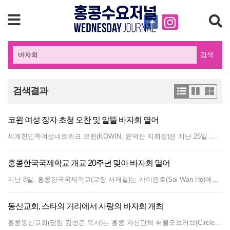
검색
검색결과
코윈 여성 장자 초청 오찬 및 알뜰 바자회 열어
세계한민족여성네트워크 코윈(KOWIN, 윤덕란 지회장)은 지난 25일 오전 11시 30분 상환에 위치한 두란노 문화원에서 여성 장자들을 위한 오찬 및 알뜰 바자회를 열었다. 코윈 윤덕란 지회장은 “이번 취지가 여성 장자들의 애로사항을 들어주고 위안부 인권을 되찾기 위한 1억명 성명 확보, 그리고 알뜰 바자회를 통한 수익 전액을 위안부 기금으로 전달하는 것”이라 밝혔다. 코윈 김옥희 담당관은 “홍콩에 거주하는 교민뿐만아니라 홍콩인과 함께 어우러지면서 한국의 문화도 널리 알리고 싶어 이러한 기회의 장을 마련했다”고 전했다. 알뜰 바자회의 품목으로는 옷과 가방, 장식품, 스카프, 주방용품, 화장품 등이 인기를 끌었다. 이 날 방문한 강소원(여, 홍콩 3년 거주)씨는 “코윈의 지인을 통해 소식을 알게 됐는데 본 행사 취지가 좋아 참여하게 됐다. 기존에 위안부에 관련한 일 들에 관심이 있었는데 이러한 뜻깊은 자리에 부모님과 함께할 수 있어서 기쁘다”라고 말했다. 코윈 김옥희 담당관은 “이번 행사의 오찬과 알뜰바자회에 도움을 주신 홍법원 문익생 님, 두란노 기독 문화원, 요섭이네 보석 등에 감사하다”고 전했다. 코윈의 향후 계획은 홍콩한국국제학교 생활아이디어 공모전 개최, 한글토요학교 다문화 가정 장학금 지급, 차세대 지도자 육성, 한글 보급화 등에 많은 노력을 기울일 것이라 전했다. 글/사진 한송이 인턴기자
홍콩한국국제학교 개교 20주년 맞아 바자회 열어
지난 8일, 홍콩한국국제학교(교장 서재철)는 사이완호(Sai Wan Ho)에서 20주년을 기념하며 한국부 및 국제부 학부모회(ParentsTeacher Association) 주최로 바자회를 열었다. 한국국제학교는 1988년 문교부로부터 설립인가를 받아 개교하여 1990년도 홍콩 섬 완차이로 이전했다. 이후 1994년 사이완호로 이동해 현재는 한국어 과정과 영어 과정으로 나뉘어 운영되고 있다. 이번 행사에는 홍콩한인회 회장이자 KIS이사장인 최영우 회장과 총영사관의 전인석영사, 류병훈 감사, 서재철 한국부 교장, 톰슨 린(Mrs. Lynne Thomson) 국제부 교장, 학부모등 많은 사람들이 행사를 축하하며 참석했다. 최영우 회장의 인사말로 시작해 1부는 태권도, 합창, 사물놀이, 오케스트라, 밴드, 워십 댄스 순으로 진행했다. 이 날 행사는 무대 행사 외에도 신관 운동장에 부스를 설치해 짜장면, 분식등 먹거리와 액세서리, 네일 아트, 게임 등 다양한 행사가 함께 진행했다. 비가 오는 궂은 날씨에도 교장 선생님과 학부모, 학생들이 함께 어우러져 참여했다. 2부 공연은 밴드공연, 개인 퍼포먼스를 3부에서는 골든벨 퀴즈를 진행했다. 골든벨은 누구나 참여 가능했고, 참가자 모두에게선물이 주어졌다. 이후 행운권 추첨과 TV 경매 진행과 동시에, 상품으로는 LG G3 모바일 폰, 삼성 갤럭시 탭, 핸드백, 라텍스쿠션, NX Mini 카메라, 서울-홍콩 왕복 티켓권, 삼성 스마트 TV 등 푸짐한 상품이 제공됐다. 서재철 교장은 “옛날 중용에는 천명지위성(天命之謂性:하늘으로부터 부여받은 성품)이라는 말이 있다. 사람마다 얼굴이 다르듯 재능도 다 다르다고 생각한다. 아이들이 자기 색깔과 자기정체성을 가진 건강한 글로벌 인재로 거듭나길 바란다”고 말했다. 홍콩한국국제학교는 2012년에는 그린녹색교육이라는 테마로 환경교육에 초점을, 2013년에는 음악과 관련한 이번 년도는 ‘20주년’ 테마를 주제로 행사를 진행했다. 글/사진 한지은 인턴기자
동신교회, 스타의 거리에서 사랑의 바자회 개최
홍콩동신교회(담임 김성준 목사)는 홍콩 자선단체 써클오브러브(Circle of Love)와 함께 지난 26일 토요일 오전 11시부터 침사초이에 위치한 홍콩컬트럴센터(HONG KONG Cultral Centre) 앞 광장에서 '나눔과 사랑의 바자회(Share and Love Bazaar)를 개최했다. 다양한 먹거리와 한국관련 상품을 내세운 빨간 부스들 앞에 호기심 많은 사람들이 몰렸다. 불고기덮밥, 닭강정, 제육볶음, 잡채, 김밥 등 각종 먹거리가 인기리에 팔려나갔다. 무대 위에서는 인기있는 한국 드라마 OST와 가스펠이 울려퍼졌다. 한국 전통 게임도 즉석에서 진행했다. 홍콩 컬트럴센터 광장은 스타페리와 스타의 거리 사이에 위치해 관광객들과 시민들의 가장 인기 있는 명소이다. 34년의 역사를 가진 동신교회는 매년 바자회를 개최해 성도들과 교민들, 홍콩 이웃들의 좋은 호응을 얻어왔다. 김성준 목사는 "교회 창립 후 처음으로 야외에서 바자회를 개최했는데 한달 전부터 성도들이 정말 열심이다. 지금도 교회에서 여 집사님 수십명이 김밥을 싸고 이곳으로 나르고 있다"며 칭찬했다. 공공 광장에서는 취사를 금지하고 있기 때문에 침사초이에 위치한 교회 내에서 모든 음식을 제작해 공수했다고 한다. 바자회 수익금은 자선단체 써클오브러브를 통해 투병환자들을 위한 발전기금에 전달되고 동신교회 선교후원활동에도 쓰인다고 전했다. 글/사진 손정호 편집장