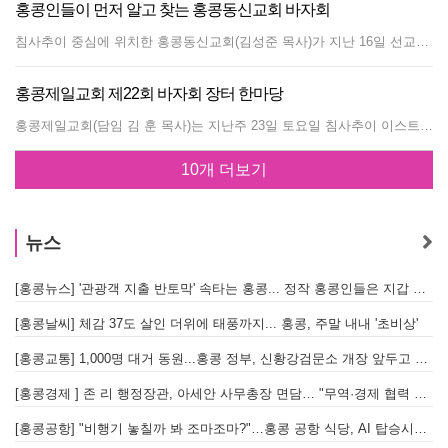
홍콩인들이 먼저 알고 찾는 홍콩동신교회 바자회
침사추이 중심에 위치한 홍콩동신교회(김성준 목사)가 지난 16일 선교바자회를 열어 성황을 이뤘다. 동신교회의 선교바자회는 설립 30주년을 맞았던 2010년부터 더욱 활기차게 커지고 있다. 당시 동신교회 바자회 소문을 듣고 찾아온 인근 홍콩인들의 호기심을 외면하지 않았다. 동신교회는 매년 중국어 포스터와 팜플렛을 제작 배포한 결과 홍콩인들의 발길이 점점 많아지고 있다. 김성준 목사는“홍콩인들이 한식을 많이 사는 것은 아니지만 잠시 한국문화를 접할 수 있고 결과적으로 한국인 교회 문화를 간접적으로 체험할 수 있는 기회가 된다”고 설명했다. 이날 10층에서는 영양떡, 식혜, 족발, 봄동겉절이, 건어물, 유기농 야채, 냉면, 잡채, 각종 젓갈, 불고기꼬치 등의 먹거리가 판매됐다. 또 생활주방용품, 화장품, 악세서리, 건강식품, 스포츠용품, 밍크조끼, 지갑 등 다양한 제품들이 인기를 끌었다. 동신교회는 바자회를 통해 선교사업뿐만 아니라 홍콩지역 사회를 위한 나눔의 실천도 이어가고 있다. 오래 전부터 양로원과 장애시설에 휠체어와 설비들을 꾸준히 기증해왔고 지난 2010년 설립 30주년을 맞아 바자회 수익금과 기금을 모아 삼수이포에 위치한 에코 홈, 그리고 침사초이의 해피 홈 등 두 곳의 양로원에 휠체어 30대와 목욕용품을 기증했었다. 동신교회는 바자회뿐만 아니라 후 동신문화원, 동신문학상, 문화상, 사진전, 아기학교 등 문화사업에도 활발하게 진행되어 왔다. 김성준 목사는“예전에는 목회자들이 교회 일을 다 맡았었지만 이제는 교회 각 부서별로 위원회를 구성해서 평신도들이 직접 참여하고 있다. 그럴만한 능력도 있고 믿음이 있다. 감사할 뿐이다”라고 말했다. 이날 총영사관의 제영광 영사, 한인회 장은명 부회장, 홍콩코윈 김옥희 담당관등이 성금을 전달했다. 글/손정호 편집장사진 홍콩동신교회 제공
홍콩제일교회 제22회 바자회 장터 한마당
홍콩제일교회(담임 김 훈 목사)는 지난주 23일 토요일 침사추이 이스트에 위치한 예배당(Energy Plaza 8 층)에서 제22회 제일교회 바자회를 개최해 한인들을 위한 장터 마당을 열었다. 교회 측은 올해 특별히 부산에서 직송해온 굴비, 부산오뎅과 각종 건어물, 반찬류를 공들여 준비했고 명란젓, 조개젓, 어채볶음 등 입맛을 살려주는 밑반찬 코너도 인기를 끌었다. 교민업체에서는 천연비누와 실버스타, 밍크의류, 황성주 생식, 라텍스, 홍삼, 주방세제 등 다양한 생활용품이 저렴한 가격으로 선보였다. 김 훈 목사는“올해는 더 많은 교회 내 봉사자들이 참여해 활기를 더했다. 작년도 바자회에 비해 품목은 다소 줄었으나 방문객은 약간 늘었으며 수익금도 작년에 준 할 것으로 예상한다”고 말했다. 3년전 까우룽통에서 침똥으로 이사한 제일교회는 제일문화센터를 운영하며 기독교 전도와 지역 교민사회에 교육기회활동을 동시에 제공하고있 다. 올해 문화센터 5기에는 음악, 광동어, 요가 등 7개 강좌 15개 클래스에 이르렀다. 모두 전공자이나 현직 전문강사들로 구성됐음에도 수강자들에게는 월 200홍콩달러만 받고 있다. 김 훈 목사는“요즘 한국은 각 구청이나 동사무소에서도 유익한 강좌가 많아 서민들에게 배움의 기회를 널리 주고, 강사에게도 보람을 주는 기회가 많아지고 있는데 홍콩 한인사회에는 그런 면에서 많이 뒤쳐지는 것 같다. 교회가 지역 사회를 위해 그런 책임을 가져야 한다고 생각한다”며 문화센터의 취지를 밝혔다. 작년 수강생이 80여명에 이르렀으나 올해는 100명으로 예상되고 일부 음악 클래스는 대기자도 있는 현황이다. 글/사진 손정호 편집장
10개 더보기
뉴스
[홍콩뉴스] '관광객 지출 반토막' 속타는 홍콩... 정작 홍콩인들은 지갑 들고 해외로?
[
[홍콩날씨] 체감 37도 살인 더위에 태풍까지... 홍콩, 주말 내내 '초비상'
[
[홍콩교통] 1,000명 대거 동원...홍콩 정부, 신황강검문소 개장 앞두고 실전 훈련 돌입
[홍콩경제 ] 존 리 행정장관, 아세안 사무총장 면담… "무역·경제 협력 한층 강화한다"
[홍콩공항] "비행기 놓칠까 봐 조마조마?"…홍콩 공항 식당, AI 탑승시간 계산해 메뉴 추천해 준다
홍