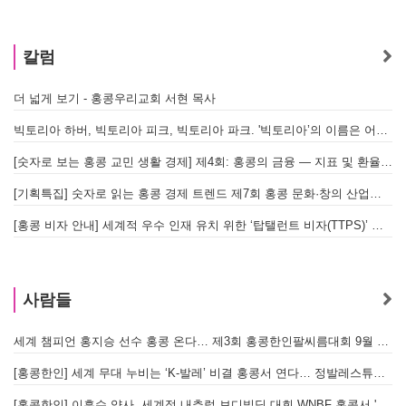
칼럼
더 넓게 보기 - 홍콩우리교회 서현 목사
태
빅토리아 하버, 빅토리아 피크, 빅토리아 파크. '빅토리아’의 이름은 어떻게 온 걸까? - [이승권 원장의 생활칼럼]
홍
[숫자로 보는 홍콩 교민 생활 경제] 제4회: 홍콩의 금융 — 지표 및 환율, MPF 운영 현황
글
[기획특집] 숫자로 읽는 홍콩 경제 트렌드 제7회 홍콩 문화·창의 산업의 구조와 분야별 동향
[홍콩 비자 안내] 세계적 우수 인재 유치 위한 ‘탑탤런트 비자(TTPS)’ 주요 요건
사람들
세계 챔피언 홍지승 선수 홍콩 온다… 제3회 홍콩한인팔씨름대회 9월 12일 개최
[홍콩한인] 세계 무대 누비는 ‘K-발레’ 비결 홍콩서 연다… 정발레스튜디오 개원
[홍콩한인] 이흥수 약사, 세계적 내추럴 보디빌딩 대회 WNBF 홍콩서 '마스터 부문 1위' 기염