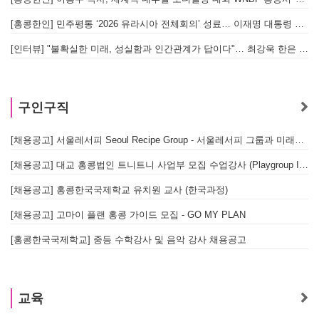
[홍콩한인] 민주평통 ‘2026 유라시아 전체회의’ 성료… 이재명 대통령 참석으로 의미 더해
[인터뷰] "불확실한 미래, 성실함과 인간관계가 답이다"… 최강욱 한은 부소장이 청소년들에게 전하는 응원
구인구직
[채용공고] 서울레서피 Seoul Recipe Group - 서울레서피 그룹과 미래를 함께할 유능한 인재를 모십니다
[채용공고] 대교 홍콩법인 트니트니 사업부 모집 수업강사 (Playgroup Instructor)
[채용공고] 홍콩한국국제학교 유치원 교사 (한국과정)
[채용공고] 고마이 플랜 홍콩 가이드 모집 - GO MY PLAN
[홍콩한국국제학교] 중등 수학강사 및 음악 강사 채용공고
교육