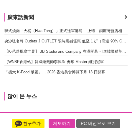
廣東話新聞
韓式燒肉「火桶（Hwa Tong）」正式進軍港島… 上環、銅鑼灣新店相繼開幕
尖沙咀名牌 Outlets J.OUTLET 限時震撼優惠 低至 1 折（高達 90% OFF）
【K-芭蕾風靡世界】 JB Studio and Company 在港開幕 引進韓國精英芭蕾教育系統
【WNBF香港站】韓國藥劑師李興洙 勇奪 Master 組別冠軍
「擴大 K-Food 版圖」… 2026 香港美食博覽下月 13 日開幕
많이 본 뉴스
친구추가
제보하기
PC 버전으로 보기