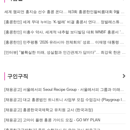
세계 챔피언 홍지승 선수 홍콩 온다… 제3회 홍콩한인팔씨름대회 9월 12일 개최
[홍콩한인] 세계 무대 누비는 ‘K-발레’ 비결 홍콩서 연다… 정발레스튜디오 개원
[홍콩한인] 이흥수 약사, 세계적 내추럴 보디빌딩 대회 WNBF 홍콩서 '마스터 부문 1위' 기염
[홍콩한인] 민주평통 ‘2026 유라시아 전체회의’ 성료… 이재명 대통령 참석으로 의미 더해
[인터뷰] "불확실한 미래, 성실함과 인간관계가 답이다"… 최강욱 한은 부소장이 청소년들에게 전하는 응원
구인구직
[채용공고] 서울레서피 Seoul Recipe Group - 서울레서피 그룹과 미래를 함께할 유능한 인재를 모십니다
[채용공고] 대교 홍콩법인 트니트니 사업부 모집 수업강사 (Playgroup Instructor)
[채용공고] 홍콩한국국제학교 유치원 교사 (한국과정)
[채용공고] 고마이 플랜 홍콩 가이드 모집 - GO MY PLAN