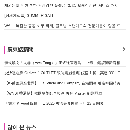
재외동포 위한 착한 건강검진 플랫폼 ‘헬로, 오케이검진’ 서비스 개시
[신세계식품] SUMMER SALE
WALL 복잡한 홍콩 세무 회계, 글로벌 스탠다드의 전문가들이 답을 드립니다! - 법인설립, 회계, 감사
廣東話新聞
韓式燒肉「火桶（Hwa Tong）」正式進軍港島… 上環、銅鑼灣新店相繼開幕
尖沙咀名牌 Outlets J.OUTLET 限時震撼優惠 低至 1 折（高達 90% OFF）
【K-芭蕾風靡世界】 JB Studio and Company 在港開幕 引進韓國精英芭蕾教育系統
【WNBF香港站】韓國藥劑師李興洙 勇奪 Master 組別冠軍
「擴大 K-Food 版圖」… 2026 香港美食博覽下月 13 日開幕
많이 본 뉴스