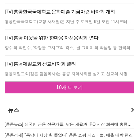
[TV] 홍콩한국국제학교 문화예술 기금마련 바자회 개최
홍콩한국국제학교(교장 서재철)은 지난 주 토요일 9일 오전 11시부터 오후 3시까지 학교 앞마당과 특설무대에서 특별 바자회 및 공연을 개최했다. 한국국제학교는 미술, 음악, 드라마, 미디어를 이용한 수업 등의 기자재 비용과 발전기금을 모금하기 위해 한국부 및 국제부 학부모회(PTA)가 주최가 되어 진행됐다. 한달 전 같은 장소에서 한인회가 개최한 ‘한마음장터와 문화체험’과는 차별되는 바자회였다. 이번 바자회는 영어, 미술, 도서, 교육 관련 부스들이 눈에 띄였다. 학생들은 미술에 참여하거나 상담을 통해 잠시 체험해 볼 수 있었고, 어머니들은 여성의류와 악세사리, 다이어트 건강식품 등을 저렴하게 구입할 수 있었다. 무대 위에서는 사물놀이와 태권도 시범, 학생밴드 공연 등이 이어졌다. 어린 학생들이 각자 나름대로 멋을 내고 나와 학부모와 친구들의 힘찬 박수를 받았다. 학교 뒷마당에서는 각종 먹거리와 농구, 축구, 낚시 등 학생들을 위한 놀이가 진행됐다. 서재철 교장은 “학부모님들이 앞장서서 이렇게 수고해주시니 정말 감사할 뿐”이라고 말했고, 변창석 사무처장은 “한국국제학교 학생들과 토요학교 학생들이 모두 참석할 수 있어 뜻깊다. 우리 한인 학생들을 위해 좋은행사로 자리잡기 위해 노력하겠다”고 전했다. 글/사진 손정호 편집장
[TV] 홍콩 이웃을 위한 '한마음 자선음악회' 연다
향수'의 박인수, '화장을 고치고'의 왁스, '널 그리며'의 박남정 등 한국의 클래식과 대중가요 가수들이 홍콩을 방문해 뜨거운 여름날의 더위를 식힐 예정이다. 홍콩한인회는 매년 5월이면 개최해왔던 가족야유회나 운동회 대신 올해는 음악회를 개최한다. 이번 음악회는 홍콩의 어려운 이웃들을 돕고 함께사는 사회를 위한 자선음악회로 특별히 기획됐다. 그동안 한인회는 홍콩한국국제학교와 홍콩한국토요학교 등 한인 교육기관과 단체들의 제정을 후원하기 위해 한마음장터와 문화행사에 주력해 왔으나 올해는 홍콩의 어려운 이웃을 위해 자선 기금을 마련하는 취지로 마련됐다. 홍콩한인회의 김진만 회장은 "홍콩에 한인들이 많이 살고 있는데 진작 홍콩 이웃들은 많이 돌아보지 못했다. 25년전에 한인들이 자선 바자회를 통해 홍콩공익회(The Community Chest of Hong Kong) 에 기부했었고 최근에는 사스한파 때 이외에는 홍콩사회에 큰 기부가 없어 날로 높아지는 한국 위상에 맞게 홍콩 이웃을 돕기 위한 음악회로 기획했다"고 밝혔다. 이번 음악회 1부는 90년대 클래식과 대중가요를 접목해 신선한 바람을 일으켰던 '향수'의 박인수 테너가 제자교수들과 함께 방문해 한시간 가량 다양한 장르의 가곡, 민요를 들려줄 예정이다. 2부 무대에는 'Enjoy K-Pop' 한류 열기로 이어진다. 90년대 초 일명 '때밀이춤'으로 유명했던 박남정이 '널 그리며', '아! 바람이여', '사랑의 불시착'등으로 무대에 오르며, '화장을 고치고', '오빠'의 왁스도 가세해 더운 여름날의 스트레스를 날려줄 예정이다. 김진만 회장은 "이번 공연을 통해 모여진 수익금은 홍콩의 불우 이웃을 돕기위해 The Community Chest of Hong Kong 에 기부될 예정으로 한인 여러분들의 많은 관심을 바란다"고 밝혔다. 글 손정호 편집장
[TV] 홍콩제일교회 선교바자회 열려
홍콩제일교회(김훈 담임목사)는 홍콩 지역사회를 섬기고 선교의 사명을 위한 취지로 제20회 선교바자회를 2월 26일 토요일 침똥 Energy Plaza 8층에 위치한 본당에서 성황리에 개최했다. 김훈 목사는 "올해는 지역사회와 신학교, 문화센터를 통해 문화강좌 등 지역을 위한 프로그램을 많이 준비중이다. (카우룽통에서 침똥으로) 이사해서 공간은 조금 좁아졌지만 내용은 더욱 풍성해졌다. 교회 성도들과 많은 분들이 도와 주셔서 정말 감사드린다."고 전했다. 이날 바자회에 참석해 성금을 전달한 김진만 한인회장은 "바자회를 통해 교회가 하나가 되고 한인사회도 지역사회를 섬기는 좋은 점에서 배워서 더욱 협력하는 사회가 되길 바란다"고 전했다. 바자회 품목으로는 실버스타 주방기구, 밍크 목도리, 누비이불, 언더웨어, 천연비누, 천영화장품, 각종인형,골프용품 등 다양한 제품들이 선보였다. 또 부산에서 직송된 각종 젓갈류와 오뎅, 건어물등이 인기를 끌었고 월남쌈, 지리산 산나물, 뽕잎차 등 한국에서 온 상품들이다양하게 선보였다. 글/사진 손정호 편집장
10개 더보기
뉴스
[홍콩뉴스] 외국인 금융 전문가들, 낮은 세율과 IPO 시장 회복에 홍콩으로 '대거 복귀'
[
[홍콩경제] "동남아 시장 확 뚫었다" 홍콩 쇼핑 페스티벌, 매출 대박 행진