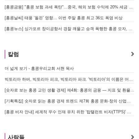
[홍콩금융] "홍콩 보험 과세 폭탄"…중국, 해외 보험 수익에 20% 세금 부과로 관련주 급락
[홍콩날씨] 태풍 ‘돌핀’ 영향… 이번 주말 홍콩 최고 36도 폭염 비상
홍
[홍콩뉴스] 싱가포르 창이공항서 경찰 깨물고 승객 폭행한 홍콩 모자, 결국 감옥행
투
칼럼
더 넓게 보기 - 홍콩우리교회 서현 목사
태
빅토리아 하버, 빅토리아 피크, 빅토리아 파크. '빅토리아’의 이름은 어떻게 온 걸까? - [이승권 원장의 생활칼럼]
홍
[숫자로 보는 홍콩 교민 생활 경제] 제4회: 홍콩의 금융 — 지표 및 환율, MPF 운영 현황
글
[기획특집] 숫자로 읽는 홍콩 경제 트렌드 제7회 홍콩 문화·창의 산업의 구조와 분야별 동향
[홍콩 비자 안내] 세계적 우수 인재 유치 위한 ‘탑탤런트 비자(TTPS)’ 주요 요건
사람들