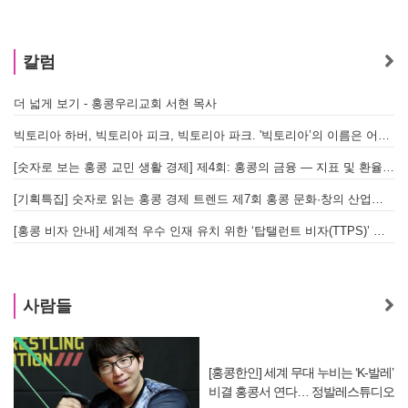
칼럼
더 넓게 보기 - 홍콩우리교회 서현 목사
태
빅토리아 하버, 빅토리아 피크, 빅토리아 파크. '빅토리아’의 이름은 어떻게 온 걸까? - [이승권 원장의 생활칼럼]
홍
[숫자로 보는 홍콩 교민 생활 경제] 제4회: 홍콩의 금융 — 지표 및 환율, MPF 운영 현황
글
[기획특집] 숫자로 읽는 홍콩 경제 트렌드 제7회 홍콩 문화·창의 산업의 구조와 분야별 동향
[홍콩 비자 안내] 세계적 우수 인재 유치 위한 ‘탑탤런트 비자(TTPS)’ 주요 요건
사람들
[홍콩한인] 세계 무대 누비는 ‘K-발레’
비결 홍콩서 연다… 정발레스튜디오