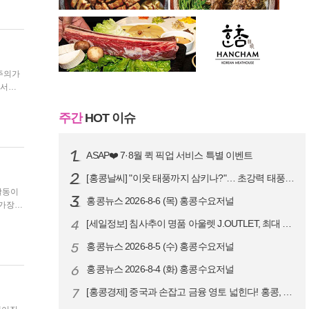
 주의가
다. 청
주간
HOT 이슈
ASAP❤️ 7·8월 퀵 픽업 서비스 특별 이벤트
[홍콩날씨] "이웃 태풍까지 삼키나?"… 초강력 태풍 '돌핀' 세력 재확…
홍콩뉴스 2026-8-6 (목) 홍콩수요저널
 가장
4
[세일정보] 침사추이 명품 아울렛 J.OUTLET, 최대 90% 빅 세일…
5
홍콩뉴스 2026-8-5 (수) 홍콩수요저널
6
홍콩뉴스 2026-8-4 (화) 홍콩수요저널
7
[홍콩경제] 중국과 손잡고 금융 영토 넓힌다! 홍콩, 10대 신규 정책 …