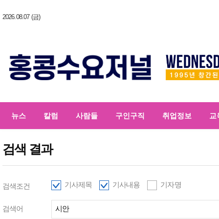
2026.08.07 (금)
뉴스
칼럼
사람들
구인구직
취업정보
교
검색 결과
기사제목
기사내용
기자명
검색조건
검색어