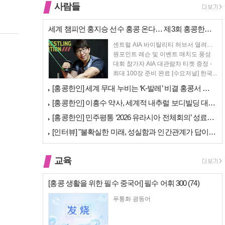
사람들
세계 챔피언 홍지승 선수 홍콩 온다… 제3회 홍콩한인팔씨름대회 9월 12…
센트럴 AIA 바이탈리티 허브서 열려…
원포인트 레슨 및 이벤트 매치도 풍성
대회 참가자 AIA 대관람차 티켓 증정 -
최대 100장 준비 완료 [수요저널] 한국...
[홍콩한인] 세계 무대 누비는 ‘K-발레’ 비결 홍콩서 연다… 정발레스튜…
[홍콩한인] 이흥수 약사, 세계적 내추럴 보디빌딩 대회 WNBF 홍콩서 …
[홍콩한인] 민주평통 ‘2026 유라시아 전체회의’ 성료… 이재명 대통령…
[인터뷰] "불확실한 미래, 성실함과 인간관계가 답이다"… 최강욱 한은 …
교육
[홍콩 생활을 위한 필수 중국어] 필수 어휘 300 (74)
푸통화 광동어