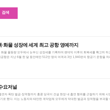
객·화물 성장에 세계 최고 공항 영예까지
과 화물 물동량 모두에서 눈부신 성장세를 기록하며 팬데믹 이후의 회복세를 확고히 하
본토를 오가는 여행 수요가 가장 강력한 상승세를 이끌었다. 6월의 긍정적인 성과는...
홍콩수요저널
국이 건설 현장 내 흡연 행위를 근절하기 위해 시민들이
기로 했다. 이는 노동자와 태만한 계약업체 모두에게 막대한 벌금과 징역형을 부과할 
히 한 원청업체와 하청업체를 함께 단속하고 있다. 샘 후이 노동처장은 직업안전관들이 홍콩 전역의 ...