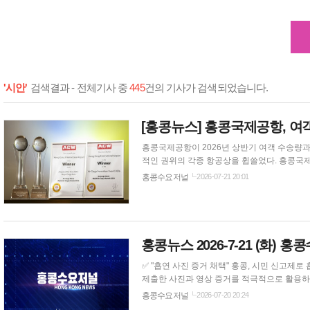
'시안'
검색결과 - 전체기사 중
445
건의 기사가 검색되었습니다.
[홍콩뉴스] 홍콩국제공항, 여
홍콩국제공항이 2026년 상반기 여객 수송량
적인 권위의 각종 항공상을 휩쓸었다. 홍콩국제공항은 지난 6월 한 달 동안에만 512만 명의 여객과 3만 1,940편의 항공기 운항을 처리해 전
년 동기 대비 각각 7.9%와 2.3% 증가했다. 이 같은 월간 성장은 주로 환승 및 경유 여객 수의 두 자릿수 증가에 힘입은 것이며, 일본 및 중국
홍콩수요저널
2026-07-21 20:01
홍콩뉴스 2026-7-21 (화) 
✅ "흡연 사진 증거 채택" 홍콩, 시민 신고제로 흡연자 폭탄 벌금·징역형까지 홍콩 당
제출한 사진과 영상 증거를 적극적으로 활용하
엄격한 새 규정에 따른 조치다. 지난 17일 '2026년 건설 현장 규정'이 발효된 이후, 당국은 개인 노동자를 처벌하는 동시에 현장 관리를 소홀
홍콩수요저널
2026-07-20 20:24