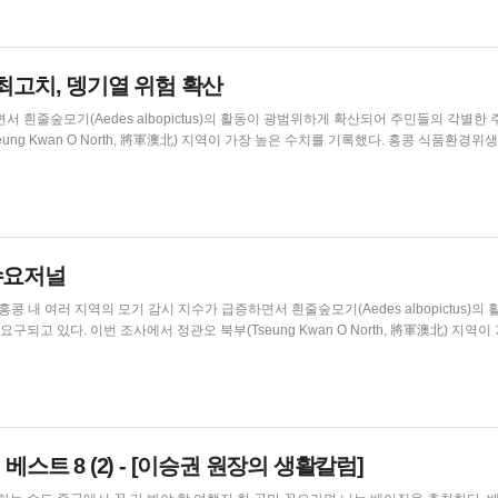
최고치, 뎅기열 위험 확산
 흰줄숲모기(Aedes albopictus)의 활동이 광범위하게 확산되어 주민들의 각별한
an O North, 將軍澳北) 지역이 가장 높은 수치를 기록했다. 홍콩 식품환경위생서는
idtrap Index)가 35.3%에 도달했으며, 마온산이 31%로 그 뒤를 이었다고 발표했
, 췬완 서부의 지수 역시 ...
콩수요저널
고 있다. 이번 조사에서 정관오 북부(Tseung Kwan O North, 將軍澳北) 지역이
사완, 삼수이포 및 석킵...
스트 8 (2) - [이승권 원장의 생활칼럼]