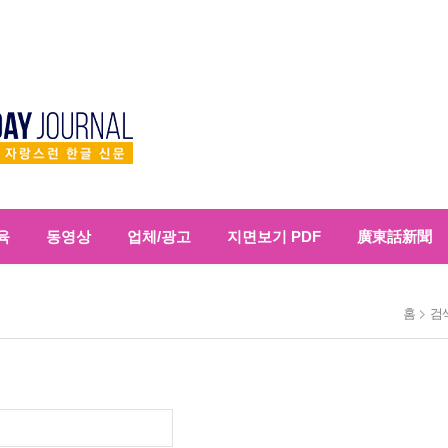
육
동영상
업체/광고
지면보기 PDF
廣東話新聞
홈
검