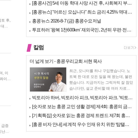
[홍콩사건] 5세 아동 학대 사망 사건 후, 사회복지 부서에 내부 검토 …
[홍콩뉴스] "어르신 모십니다" 최소 금리 4.25% 역대급 혜택, 홍콩…
홍콩뉴스 2026-8-7 (금) 홍콩수요저널
 대한
투표하러 '왕복 1천600km' 재외국민, 2년뒤 우편·전자투표 할까
칼럼
더 넓게 보기 - 홍콩우리교회 서현 목사
최근, 모니터를 하나 구입했습니다. 노
트북 한 대로 모든 일을 해 왔는데, 불편
했습니다. 지금까지는 그럭저럭 잘 참았
부과받는
습니다만, 설교 준비할 때 여러 자료를
펴 놓고 보다...
빅토리아 하버, 빅토리아 피크, 빅토리아 파크. '빅토리아’의 이름은 어…
[숫자로 보는 홍콩 교민 생활 경제] 제4회: 홍콩의 금융 — 지표 및 …
[기획특집] 숫자로 읽는 홍콩 경제 트렌드 제7회 홍콩 문화·창의 산업…
[홍콩 비자 안내] 세계적 우수 인재 유치 위한 ‘탑탤런트 비자(TTPS…
 급증한