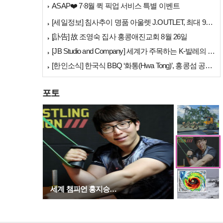
ASAP❤️ 7·8월 퀵 픽업 서비스 특별 이벤트
[세일정보] 침사추이 명품 아울렛 J.OUTLET, 최대 90% 빅 세일…
[訃告] 故 조영숙 집사 홍콩애진교회 8월 26일
[JB Studio and Company] 세계가 주목하는 K-발레의 비…
[한인소식] 한국식 BBQ ‘화통(Hwa Tong)’, 홍콩섬 공략 본격…
포토
[홍콩사고] 퉁충서…
세계 챔피언 홍지승…