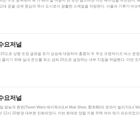
베이징을 추천한다. 베이징
 고대 궁궐·성곽 중심의 역사 도시로서 광활한 스케일을 자랑한다. 서울과 기후가 비슷
고 어느 세월에 도착하냐고? 홍콩에서 고속철로 불과 8시간 남짓이다. 주요 명소 •천안
 같이 둘러볼 수 있다. 자금성은 중국 최대일뿐...
홍콩수요저널
홍콩의 두 주요 프랜차이즈 버스 운영사인
 줄이기 위해 실내 온도를 최소 섭씨 25도로 설정하는 내부 지침을 하달했다. 이번 조치는 중
운송 사업자들의 압박이 커지는 가운데 나온 것이다. 온라인에 유포된 내부 공지
27.5도 사이로 조정했으며, 시티버스는 운전...
홍콩수요저널
일 오전 12시 20분경 대부분 진화되었다. 이번 화재로 양철 지붕 주택 여러 채가 파손되었으
우 인접한 곳에서 발생한 이번 화재에 대해 방화 혐의점은 없는 것으로 보인다고 밝혔다. 
School...