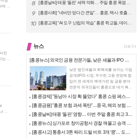
8
[홍콩날씨] 태풍 '돌핀' 세력 약화… 주말 홍콩 폭염 예고
하여 가
9
[홍콩사회] "네비만 믿다간 큰일"… 홍콩, 택시·호출차 통합 시험 도입…
10
[홍콩교육] "AI 도구 난립의 역습" 홍콩 학교들, 데이터 고립에 교육…
뉴스
[홍콩뉴스] 외국인 금융 전문가들, 낮은 세율과 IPO 시장 회복에 홍콩…
낮은 법인세율과 회복세를 보이는 기업
공개(IPO) 시장, 우수한 고용 전망에 힘
입어 전 세계의 백색가전 및 금융 분야
전문직 외국인들이 홍콩으로 대거 복귀
하고 있다고 성...
[홍콩경제] "동남아 시장 확 뚫었다" 홍콩 쇼핑 페스티벌, 매출 대박 …
[홍콩금융] "홍콩 보험 과세 폭탄"…중국, 해외 보험 수익에 20% 세…
나 인
[홍콩날씨] 태풍 ‘돌핀’ 영향… 이번 주말 홍콩 최고 36도 폭염 비상
불은
[홍콩뉴스] 싱가포르 창이공항서 경찰 깨물고 승객 폭행한 홍콩 모자, 결…
[홍콩사고] 퉁충서 3톤 짜리 드릴 비트 3개 ‘쿵’… 도로 파손·교통 …