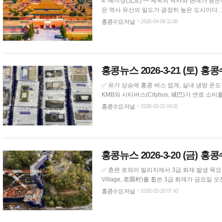
4. 베이징(北京) — 제국의 역사와 현대가 공존하는 수도 중국에서 꼭 가 봐야 할 여행지 한 곳만 꼽으라면 나는 
은 역사 유산의 밀도가 굉장히 높은 도시이다.
을이 베이징 여행의 최적기이다. 베이징까지 기차 타
홍콩수요저널
2026-04-09 11:08
문 광장과 자금성(故宮): 두 곳은 연결되어 있어
홍콩뉴스 2026-3-21 (토) 
✅ 유가 상승에 홍콩 버스 업계, 실내 냉방 온도 25도로 상향 조정 글로벌 유가 상승에 대응하여 
KMB와 시티버스(Citybus, 城巴)가 연료 소비를
동 지역의 불안정으로 인해 에너지 비용이 계속 상승하며 
홍콩수요저널
2026-03-21 04:01
문에 따르면, KMB는 차내 온도를 25.5도에서 
홍콩뉴스 2026-3-20 (금) 
✅ 츈완 로와이 빌리지에서 3급 화재 발생 목요일 밤늦게 츈완(Tsuen Wan) 레이묵슈(Lei Muk Shue, 梨木樹)의 로와이 빌리지(Lo Wai
Village, 老圍村)를 휩쓴 3급 화재가 금요
명 피해는 없었다. 소방 당국은 인근 주택과 매
홍콩수요저널
2026-03-20 07:43
오후 9시 48분경 로와이 공립학교(Lo Wai Public 