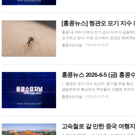
[홍콩뉴스] 쩡관오 모기 지수 
홍콩 내 여러 지역의 모기 감시 지수가 급증하면서
요구되고 있다. 이번 조사에서 정관오 북부(Tseung Kw
쩡관오 북부의 최신 흰줄숲모기 유충구획지수(Grav
홍콩수요저널
2026-06-05 09:18
사완, 삼수이포 및 석킵메이, 셩수이, 쩡관오 동부
홍콩뉴스 2026-6-5 (금) 홍
✅ 쩡관오 모기 지수 최고치, 뎅기열 위험 확산 홍콩 내 여러 지역의 모기 감시 지수가 급증하면서 흰줄숲모기(Aedes albopictus)의 활동이
광범위하게 확산되어 주민들의 각별한 주의가 요구되
높은 수치를 기록했다. 홍콩 식품환경위생서는 쩡관오 북부의 최신 흰줄숲모기 유충구획지수(Gravidtrap Index)가 35.3%에 도달했으며,
홍콩수요저널
2026-06-05 08:48
마온산이 31%로 그 뒤를 이었다고 발표했다. 청
고속철로 갈 만한 중국 여행지 베