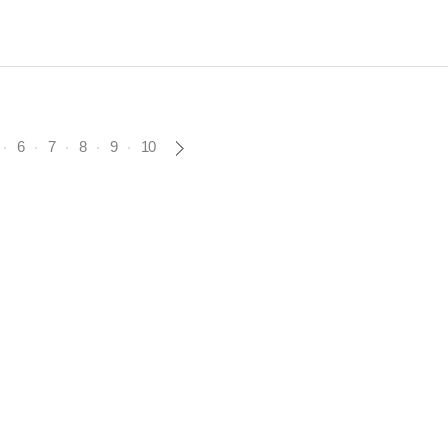
 49건으로, 지난해 같은 기간보다 33건 증가했다....
6
7
8
9
10