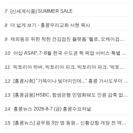
7
[신세계식품] SUMMER SALE
8
더 넓게 보기 - 홍콩우리교회 서현 목사
9
재외동포 위한 착한 건강검진 플랫폼 ‘헬로, 오케이검진’ 서비스 개시
10
아삽 ASAP, 7~8월 한국 수도권 퀵 픽업 서비스 특별 프로모션 실시
11
빅토리아 하버, 빅토리아 피크, 빅토리아 파크. '빅토리아’의 이름은 어떻게 온 걸까? - [이승권 원장의 생활칼럼]
12
[홍콩사회] "가뜩이나 빚더미인데..." 홍콩 가사도우미 대출 전면 금지 촉구
13
[홍콩금융] HSBC, 항셍은행 민영화돼도 인원 감축 없다... 독립 브랜드 유지
14
홍콩뉴스 2026-8-7 (금) 홍콩수요저널
15
[홍콩뉴스] 공무원 3만 명 동원... 신황강항 개장 전 역대급 훈련 실시