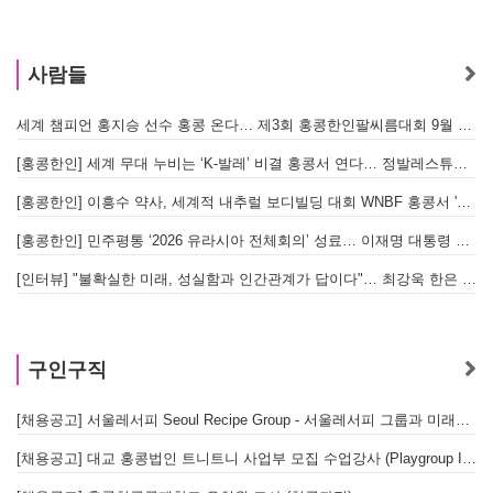
사람들
세계 챔피언 홍지승 선수 홍콩 온다… 제3회 홍콩한인팔씨름대회 9월 12일 개최
[
[홍콩한인] 세계 무대 누비는 ‘K-발레’ 비결 홍콩서 연다… 정발레스튜디오 개원
[홍콩한인] 이흥수 약사, 세계적 내추럴 보디빌딩 대회 WNBF 홍콩서 '마스터 부문 1위' 기염
[홍콩한인] 민주평통 ‘2026 유라시아 전체회의’ 성료… 이재명 대통령 참석으로 의미 더해
[인터뷰] "불확실한 미래, 성실함과 인간관계가 답이다"… 최강욱 한은 부소장이 청소년들에게 전하는 응원
구인구직
[채용공고] 서울레서피 Seoul Recipe Group - 서울레서피 그룹과 미래를 함께할 유능한 인재를 모십니다
[채용공고] 대교 홍콩법인 트니트니 사업부 모집 수업강사 (Playgroup Instructor)