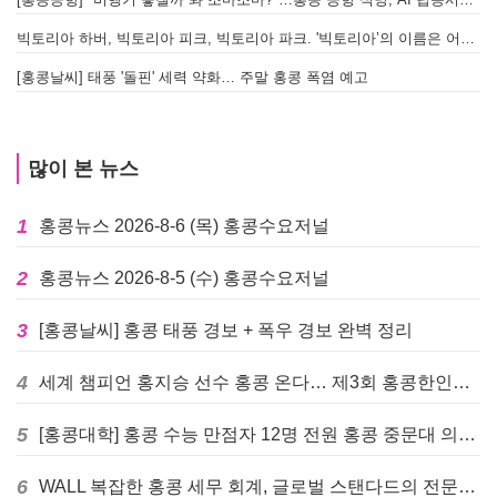
빅토리아 하버, 빅토리아 피크, 빅토리아 파크. '빅토리아’의 이름은 어떻게 온 걸까? - [이승권 원장의 생활칼럼]
[홍콩날씨] 태풍 '돌핀' 세력 약화… 주말 홍콩 폭염 예고
많이 본 뉴스
1
홍콩뉴스 2026-8-6 (목) 홍콩수요저널
2
홍콩뉴스 2026-8-5 (수) 홍콩수요저널
3
[홍콩날씨] 홍콩 태풍 경보 + 폭우 경보 완벽 정리
4
세계 챔피언 홍지승 선수 홍콩 온다… 제3회 홍콩한인팔씨름대회 9월 12일 개최
5
[홍콩대학] 홍콩 수능 만점자 12명 전원 홍콩 중문대 의대 진학
6
WALL 복잡한 홍콩 세무 회계, 글로벌 스탠다드의 전문가들이 답을 드립니다! - 법인설립, 회계, 감사