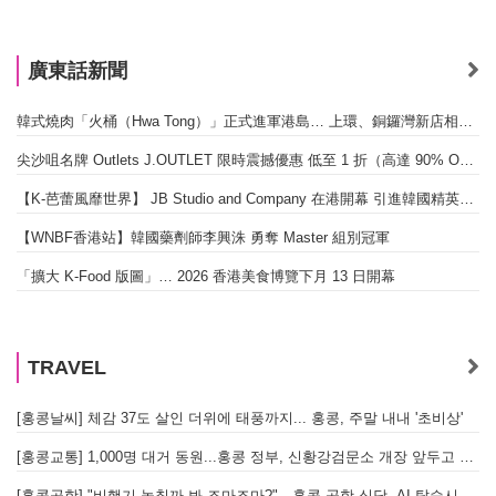
廣東話新聞
韓式燒肉「火桶（Hwa Tong）」正式進軍港島… 上環、銅鑼灣新店相繼開幕
尖沙咀名牌 Outlets J.OUTLET 限時震撼優惠 低至 1 折（高達 90% OFF）
【K-芭蕾風靡世界】 JB Studio and Company 在港開幕 引進韓國精英芭蕾教育系統
【WNBF香港站】韓國藥劑師李興洙 勇奪 Master 組別冠軍
「擴大 K-Food 版圖」… 2026 香港美食博覽下月 13 日開幕
TRAVEL
[홍콩날씨] 체감 37도 살인 더위에 태풍까지... 홍콩, 주말 내내 '초비상'
[홍콩교통] 1,000명 대거 동원...홍콩 정부, 신황강검문소 개장 앞두고 실전 훈련 돌입
[홍콩공항] "비행기 놓칠까 봐 조마조마?"…홍콩 공항 식당, AI 탑승시간 계산해 메뉴 추천해 준다