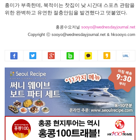
흥미가 부족한데, 북적이는 찻집이 낮 시간대 스포츠 관람을
위한 완벽하고 유연한 절충안임을 발견했다고 덧붙였다.
홍콩수요저널
sooyo@wednesdayjournal.net
Copyright ⓒ sooyo@wednesdayjournal.net & hksooyo.com