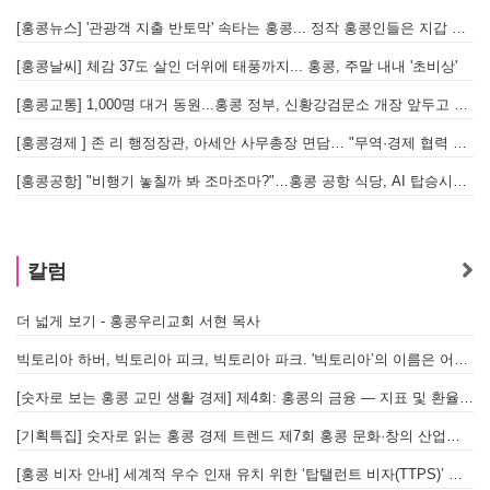
[홍콩뉴스] '관광객 지출 반토막' 속타는 홍콩... 정작 홍콩인들은 지갑 들고 해외로?
[
[홍콩날씨] 체감 37도 살인 더위에 태풍까지... 홍콩, 주말 내내 '초비상'
[
[홍콩교통] 1,000명 대거 동원...홍콩 정부, 신황강검문소 개장 앞두고 실전 훈련 돌입
[홍콩경제 ] 존 리 행정장관, 아세안 사무총장 면담… "무역·경제 협력 한층 강화한다"
[홍콩공항] "비행기 놓칠까 봐 조마조마?"…홍콩 공항 식당, AI 탑승시간 계산해 메뉴 추천해 준다
홍
칼럼
더 넓게 보기 - 홍콩우리교회 서현 목사
빅토리아 하버, 빅토리아 피크, 빅토리아 파크. '빅토리아’의 이름은 어떻게 온 걸까? - [이승권 원장의 생활칼럼]
[숫자로 보는 홍콩 교민 생활 경제] 제4회: 홍콩의 금융 — 지표 및 환율, MPF 운영 현황
[기획특집] 숫자로 읽는 홍콩 경제 트렌드 제7회 홍콩 문화·창의 산업의 구조와 분야별 동향
[홍콩 비자 안내] 세계적 우수 인재 유치 위한 ‘탑탤런트 비자(TTPS)’ 주요 요건