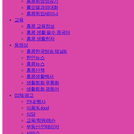
홍콩취업성공기
롤모델과의대화
홍콩취업세미나
교육
홍콩 교육정보
홍콩 생활 필수 중국어
홍콩 생활한자
동영상
홍콩한국방송 채널K
한인뉴스
홍콩뉴스
홍콩산책
홍콩생활백서
생활회화 푸통화
생활회화 광동어
업체/광고
안내/행사
식품/K-food
식당
교육/학원/레슨
부동산/인테리어
서비스