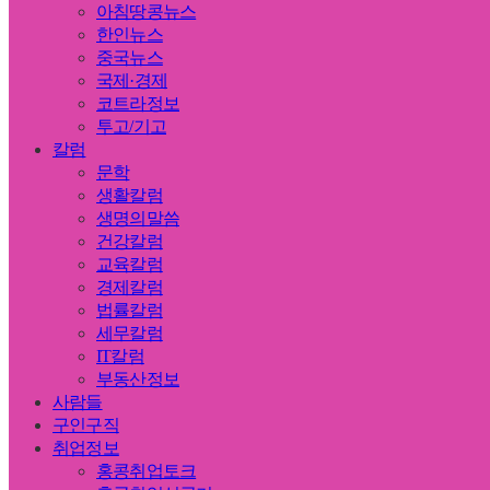
아침땅콩뉴스
한인뉴스
중국뉴스
국제·경제
코트라정보
투고/기고
칼럼
문학
생활칼럼
생명의말씀
건강칼럼
교육칼럼
경제칼럼
법률칼럼
세무칼럼
IT칼럼
부동산정보
사람들
구인구직
취업정보
홍콩취업토크