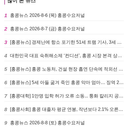
많이 본 뉴스
1
홍콩뉴스 2026-8-6 (목) 홍콩수요저널
2
홍콩뉴스 2026-8-7 (금) 홍콩수요저널
3
[홍콩뉴스] 경제난에 항소 포기한 51세 트램 기사, 3세 여아 치사 혐의로 '4주 감옥행'
4
대한민국 대표 숙취해소제 ‘컨디션’, 홍콩 시장 본격 상륙… 왓슨스 입점 기념 할인 행사 진행
5
[홍콩뉴스] 홍콩 노동처, 건설 현장 흡연 단속에 적외선 드론 투입 검토
6
[홍콩뉴스] 5세 아들 굶겨 죽인 홍콩 악마 엄마… 징역 22년 중형 선고
7
[홍콩대학] 1만명 입학 허가 오류 소동... 퉁화 칼리지 공식 사과
8
[홍콩사회] 홍콩 대졸자 평균 연봉, 작년보다 2.1% 오른 33만 6천 홍콩달러 기록
9
홍콩뉴스 2026-8-8 (토) 홍콩수요저널