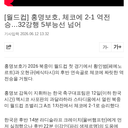
[월드컵] 홍명보호, 체코에 2-1 역전
승…32강행 5부능선 넘어
기사입력 2026.06.12 13:32
가+
가-
홍명보호가 2026 북중미 월드컵 첫 경기에서 황인범(페예노
르트)과 오현규(베식타시)의 후반 연속골로 체코에 짜릿한 역
전승을 거뒀다.
홍명보 감독이 지휘하는 한국 축구대표팀은 12일(이하 한국
시간) 멕시코 사포판의 과달라하라 스타디움에서 열린 북중
미 월드컵 조별리그 A조 1차전에서 체코에 2-1로 승리했다.
한국은 후반 14분 라디슬라프 크레이치(울버햄프턴)에게 먼
저 실점했으나 후반 22분 이강인(파리 생제르맹)의 도움에