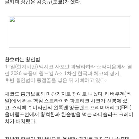
골키퍼 장갑은 김승규(도쿄)가 꼈다.
환호하는 황인범
11일(현지시간) 멕시코 사포판 과달라하라 스타디움에서 열
린 2026 북중미 월드컵 A조 1차전 한국과 체코의 경기.
후반 황인범이 동점골을 넣은 뒤 기뻐하고 있다.
체코도 홍명보호와 마찬가지로 정예로 나섰다. 레버쿠젠(독
일)에서 뛰는 핵심 스트라이커 파트리크 시크가 선봉에 섰
고,
스리백 수비라인의 왼쪽엔 잉글랜드 프리미어리그(EPL)
울버햄프턴에서 황희찬과 한솥밥을 먹는 라디슬라프 크레이
치가 배치됐다.
전반전 한국이 전반적으로 우세한 경기를 펼쳤으나 손흥민