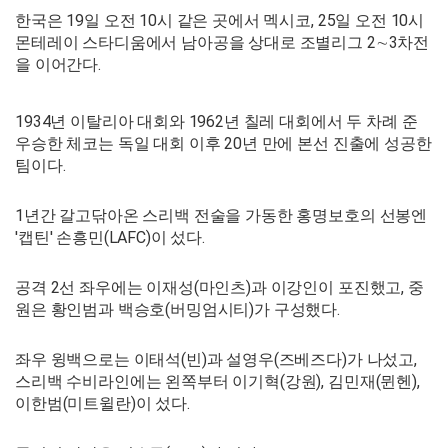
한국은 19일 오전 10시 같은 곳에서 멕시코, 25일 오전 10시
몬테레이 스타디움에서 남아공을 상대로 조별리그 2∼3차전
을 이어간다.
1934년 이탈리아 대회와 1962년 칠레 대회에서 두 차례 준
우승한 체코는 독일 대회 이후 20년 만에 본선 진출에 성공한
팀이다.
1년간 갈고닦아온 스리백 전술을 가동한 홍명보호의 선봉엔
'캡틴' 손흥민(LAFC)이 섰다.
공격 2선 좌우에는 이재성(마인츠)과 이강인이 포진했고, 중
원은 황인범과 백승호(버밍엄시티)가 구성했다.
좌우 윙백으로는 이태석(빈)과 설영우(즈베즈다)가 나섰고,
스리백 수비라인에는 왼쪽부터 이기혁(강원), 김민재(뮌헨),
이한범(미트윌란)이 섰다.