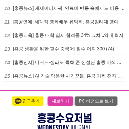
10
[홍콩뉴스] 캐세이퍼시픽, 연료비 변동 속에서도 비용 절감 위한 감편 계획 없어
11
[홍콩연예] 세계적 영화배우 유덕화, 홍콩침례대 명예 박사 학위 받는다
12
[홍콩교육] 홍콩 대학 입시 합격률 34% 그쳐...역대 최저
13
[홍콩 생활을 위한 필수 중국어] 필수 어휘 300 (74)
14
[홍콩전시] 디저트·젤라또 특화 존 신설된 홍콩 미식 박람회 다음주 개막
15
[홍콩뉴스] AI 기술 악용한 사기꾼들, 홍콩 가짜 전자 비자 사이트 극성
친구추가
제보하기
PC 버전으로 보기