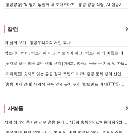
[홍콩공항] "비행기 놓칠까 봐 조마조마?"…홍콩 공항 식당, AI 탑승시간 계산해 메뉴 추천해 준다
홍
칼럼
더 넓게 보기 - 홍콩우리교회 서현 목사
빅토리아 하버, 빅토리아 피크, 빅토리아 파크. '빅토리아’의 이름은 어떻게 온 걸까? - [이승권 원장의 생활칼럼]
[숫자로 보는 홍콩 교민 생활 경제] 제4회: 홍콩의 금융 — 지표 및 환율, MPF 운영 현황
[기획특집] 숫자로 읽는 홍콩 경제 트렌드 제7회 홍콩 문화·창의 산업의 구조와 분야별 동향
[홍콩 비자 안내] 세계적 우수 인재 유치 위한 ‘탑탤런트 비자(TTPS)’ 주요 요건
사람들
세계 챔피언 홍지승 선수 홍콩 온다… 제3회 홍콩한인팔씨름대회 9월 12일 개최
[
[홍콩한인] 세계 무대 누비는 ‘K-발레’ 비결 홍콩서 연다… 정발레스튜디오 개원