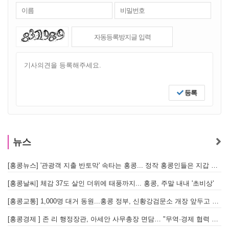
등록
뉴스
[홍콩뉴스] '관광객 지출 반토막' 속타는 홍콩... 정작 홍콩인들은 지갑 들고 해외로?
[
[홍콩날씨] 체감 37도 살인 더위에 태풍까지... 홍콩, 주말 내내 '초비상'
[
[홍콩교통] 1,000명 대거 동원...홍콩 정부, 신황강검문소 개장 앞두고 실전 훈련 돌입
[홍콩경제 ] 존 리 행정장관, 아세안 사무총장 면담… "무역·경제 협력 한층 강화한다"