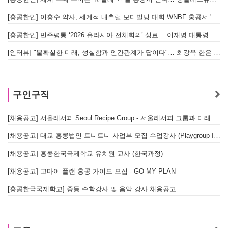
[홍콩한인] 이흥수 약사, 세계적 내추럴 보디빌딩 대회 WNBF 홍콩서 '마스터 부문 1위' 기염
[홍콩한인] 민주평통 ‘2026 유라시아 전체회의’ 성료… 이재명 대통령 참석으로 의미 더해
[인터뷰] "불확실한 미래, 성실함과 인간관계가 답이다"… 최강욱 한은 부소장이 청소년들에게 전하는 응원
구인구직
[채용공고] 서울레서피 Seoul Recipe Group - 서울레서피 그룹과 미래를 함께할 유능한 인재를 모십니다
[채용공고] 대교 홍콩법인 트니트니 사업부 모집 수업강사 (Playgroup Instructor)
[채용공고] 홍콩한국국제학교 유치원 교사 (한국과정)
[채용공고] 고마이 플랜 홍콩 가이드 모집 - GO MY PLAN
[홍콩한국국제학교] 중등 수학강사 및 음악 강사 채용공고