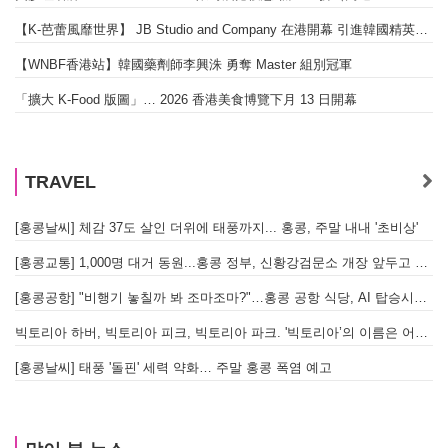
【K-芭蕾風靡世界】 JB Studio and Company 在港開幕 引進韓國精英芭蕾教育系統
【WNBF香港站】韓國藥劑師李興洙 勇奪 Master 組別冠軍
「擴大 K-Food 版圖」… 2026 香港美食博覽下月 13 日開幕
TRAVEL
[홍콩날씨] 체감 37도 살인 더위에 태풍까지... 홍콩, 주말 내내 '초비상'
[홍콩교통] 1,000명 대거 동원...홍콩 정부, 신황강검문소 개장 앞두고 실전 훈련 돌입
[홍콩공항] "비행기 놓칠까 봐 조마조마?"…홍콩 공항 식당, AI 탑승시간 계산해 메뉴 추천해 준다
빅토리아 하버, 빅토리아 피크, 빅토리아 파크. '빅토리아’의 이름은 어떻게 온 걸까? - [이승권 원장의 생활칼럼]
[홍콩날씨] 태풍 '돌핀' 세력 약화… 주말 홍콩 폭염 예고