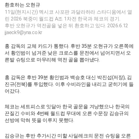
환호하는 오현규
11일(현지시간) 멕시코 사포판 과달라하라 스타디움에서 열
린 2026 북중미 월드컵 A조 1차전 한국과 체코의 경기.
후반 오현규가 역전골을 넣은 뒤 환호하고 있다. 2026.6.12
jjaeck9@yna.co.kr
홍 감독의 교체 카드가 통했다. 후반 35분 오현규가 오른쪽에
서 황인범이 넘겨준 낮은 크로스를 문전에서 넘어지면서 오
른발 슈팅으로 마무리해 역전 골을 뽑아냈다.
홍 감독은 후반 39분 황인범과 백승호 대신 박진섭(저장), 김
진규(전북)를 투입했다. 이후 수비라인을 내리고 굳히기에 들
어갔다.
체코는 세트피스로 잇달아 한국 골문을 겨냥했으나 한국의
끈질긴 수비와 4번째 월드컵 무대에 오른 수문장 김승규의
선방에 막혀 뜻을 이루지 못했다.
김승규는 후반 추가시간 미할 사딜레크의 문전 슈팅을 오른