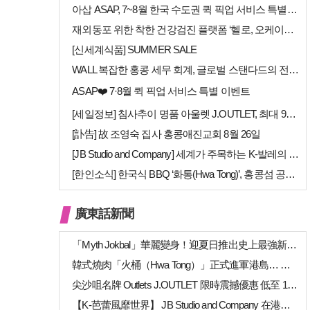
아삽 ASAP, 7~8월 한국 수도권 퀵 픽업 서비스 특별 프로모션 실시
재외동포 위한 착한 건강검진 플랫폼 ‘헬로, 오케이검진’ 서비스 개시
[신세계식품] SUMMER SALE
WALL 복잡한 홍콩 세무 회계, 글로벌 스탠다드의 전문가들이 답을 드립…
ASAP❤️ 7·8월 퀵 픽업 서비스 특별 이벤트
[세일정보] 침사추이 명품 아울렛 J.OUTLET, 최대 90% 빅 세일…
[訃告] 故 조영숙 집사 홍콩애진교회 8월 26일
[JB Studio and Company] 세계가 주목하는 K-발레의 비…
[한인소식] 한국식 BBQ ‘화통(Hwa Tong)’, 홍콩섬 공략 본격…
廣東話新聞
「Myth Jokbal」華麗變身！迎夏日推出史上最強新菜式陣容
韓式燒肉「火桶（Hwa Tong）」正式進軍港島… 上環、銅鑼灣新店相繼開幕
尖沙咀名牌 Outlets J.OUTLET 限時震撼優惠 低至 1 折（高達 …
【K-芭蕾風靡世界】 JB Studio and Company 在港開幕 引進…