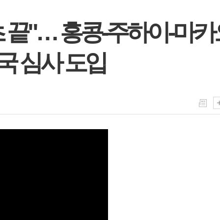
초 끝"… 홍콩-주하이-마카
국 심사 도입