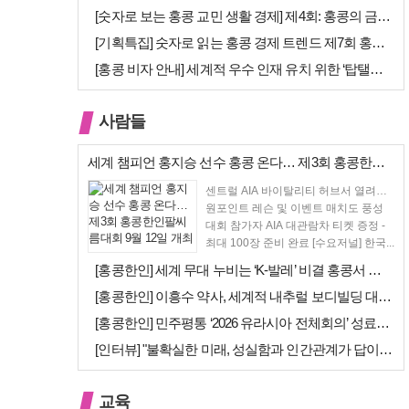
[숫자로 보는 홍콩 교민 생활 경제] 제4회: 홍콩의 금융 — 지표 및 …
[기획특집] 숫자로 읽는 홍콩 경제 트렌드 제7회 홍콩 문화·창의 산업…
[홍콩 비자 안내] 세계적 우수 인재 유치 위한 ‘탑탤런트 비자(TTPS…
사람들
세계 챔피언 홍지승 선수 홍콩 온다… 제3회 홍콩한인팔씨름대회 9월 12…
센트럴 AIA 바이탈리티 허브서 열려…
원포인트 레슨 및 이벤트 매치도 풍성
대회 참가자 AIA 대관람차 티켓 증정 -
최대 100장 준비 완료 [수요저널] 한국...
[홍콩한인] 세계 무대 누비는 ‘K-발레’ 비결 홍콩서 연다… 정발레스튜…
[홍콩한인] 이흥수 약사, 세계적 내추럴 보디빌딩 대회 WNBF 홍콩서 …
[홍콩한인] 민주평통 ‘2026 유라시아 전체회의’ 성료… 이재명 대통령…
[인터뷰] "불확실한 미래, 성실함과 인간관계가 답이다"… 최강욱 한은 …
교육