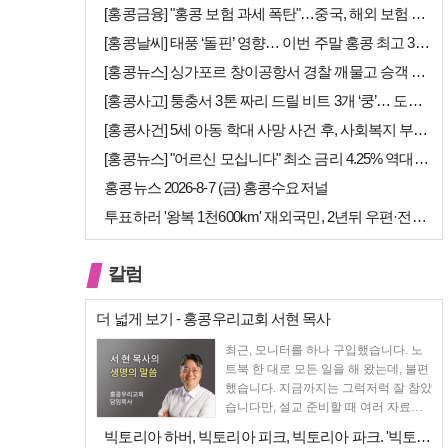
[홍콩금융] "홍콩 보험 과세 폭탄"…중국, 해외 보험 수익에 20% 세…
[홍콩날씨] 태풍 ‘돌핀’ 영향… 이번 주말 홍콩 최고 36도 폭염 비상
[홍콩뉴스] 싱가포르 창이공항서 경찰 깨물고 승객 폭행한 홍콩 모자, 결…
[홍콩사고] 퉁충서 3톤 짜리 드릴 비트 3개 ‘쿵’… 도로 파손·교통 …
[홍콩사건] 5세 아동 학대 사망 사건 후, 사회복지 부서에 내부 검토 …
[홍콩뉴스] "어르신 모십니다" 최소 금리 4.25% 역대급 혜택, 홍콩…
홍콩뉴스 2026-8-7 (금) 홍콩수요저널
투표하러 '왕복 1천600km' 재외국민, 2년뒤 우편·전자투표 할까
칼럼
더 넓게 보기 - 홍콩우리교회 서현 목사
최근, 모니터를 하나 구입했습니다. 노
트북 한 대로 모든 일을 해 왔는데, 불편
했습니다. 지금까지는 그럭저럭 잘 참았
습니다만, 설교 준비할 때 여러 자료를
펴 놓고 보다...
빅토리아 하버, 빅토리아 피크, 빅토리아 파크. '빅토리아’의 이름은 어…