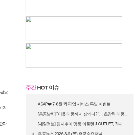
주간
HOT 이슈
 필요
ASAP❤️ 7·8월 퀵 픽업 서비스 특별 이벤트
 자격
[홍콩날씨] "이웃 태풍까지 삼키나?"… 초강력 태풍 '돌핀' 세력 재확…
지한다
[세일정보] 침사추이 명품 아울렛 J.OUTLET, 최대 90% 빅 세일…
4
홍콩뉴스 2026-8-6 (목) 홍콩수요저널