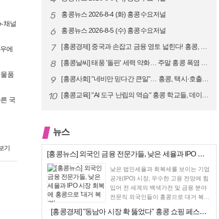
5
홍콩뉴스 2026-8-4 (화) 홍콩수요저널
e-채널
6
홍콩뉴스 2026-8-5 (수) 홍콩수요저널
7
[홍콩경제] 중국과 손잡고 금융 영토 넓힌다! 홍콩, 10대 신규 정책 …
경우에
8
[홍콩날씨] 태풍 '돌핀' 세력 약화… 주말 홍콩 폭염 예고
 물품
9
[홍콩사회] "네비만 믿다간 큰일"… 홍콩, 택시·호출차 통합 시험 도입…
10
[홍콩교육] "AI 도구 난립의 역습" 홍콩 학교들, 데이터 고립에 교육…
른 국
뉴스
보기
[홍콩뉴스] 외국인 금융 전문가들, 낮은 세율과 IPO 시장 회복에 홍콩…
낮은 법인세율과 회복세를 보이는 기업
공개(IPO) 시장, 우수한 고용 전망에 힘
입어 전 세계의 백색가전 및 금융 분야
전문직 외국인들이 홍콩으로 대거 복귀
하고 있다고...
[홍콩경제] "동남아 시장 확 뚫었다" 홍콩 쇼핑 페스티벌, 매출 대박 …