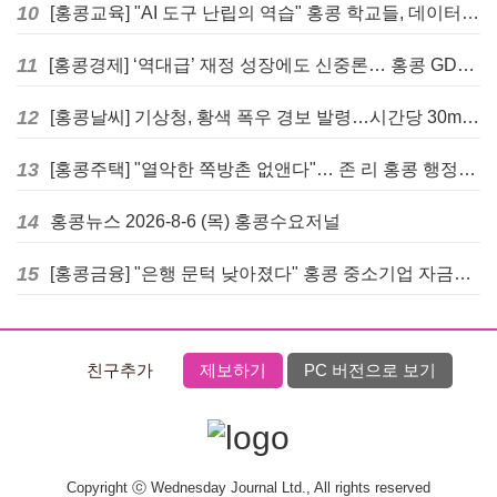
10
[홍콩교육] "AI 도구 난립의 역습" 홍콩 학교들, 데이터 고립에 교육 효과 평가 비상
11
[홍콩경제] ‘역대급’ 재정 성장에도 신중론… 홍콩 GDP 전망 상향 속 “지정학적 리스크 경계”
12
[홍콩날씨] 기상청, 황색 폭우 경보 발령…시간당 30mm 이상 강우 예보
13
[홍콩주택] "열악한 쪽방촌 없앤다"… 존 리 홍콩 행정장관, 4년 내 단계적 폐지 선언
14
홍콩뉴스 2026-8-6 (목) 홍콩수요저널
15
[홍콩금융] "은행 문턱 낮아졌다" 홍콩 중소기업 자금줄 숨통 트이나… HKMA "2분기 신용 조건 안정적"
친구추가
제보하기
PC 버전으로 보기
Copyright ⓒ Wednesday Journal Ltd., All rights reserved