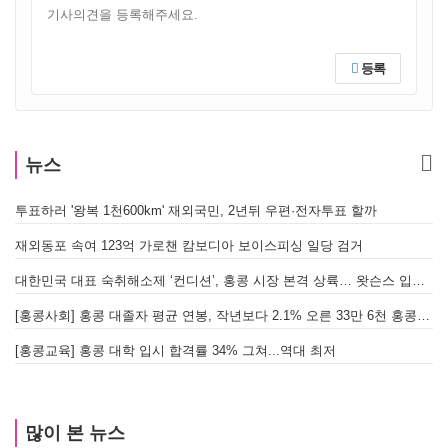
등록
뉴스
투표하러 '왕복 1천600km' 재외국민, 2년뒤 우편·전자투표 할까
[
재외동포 속여 123억 가로챈 캄보디아 보이스피싱 일당 검거
대한민국 대표 숙취해소제 ‘컨디션’, 홍콩 시장 본격 상륙… 왓슨스 입점 기념 할인 행사 진행
[
[홍콩사회] 홍콩 대졸자 평균 연봉, 작년보다 2.1% 오른 33만 6천 홍콩달러 기록
[
[홍콩교육] 홍콩 대학 입시 합격률 34% 그쳐...역대 최저
많이 본 뉴스