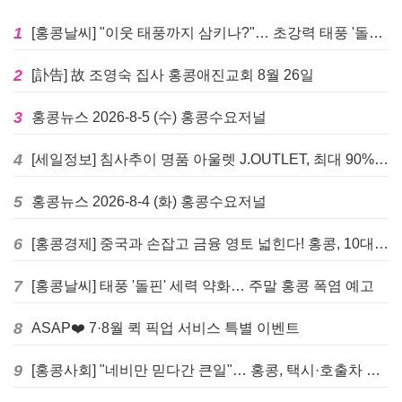
1
[홍콩날씨] "이웃 태풍까지 삼키나?"… 초강력 태풍 '돌핀' 세력 재확장
2
[訃告] 故 조영숙 집사 홍콩애진교회 8월 26일
3
홍콩뉴스 2026-8-5 (수) 홍콩수요저널
4
[세일정보] 침사추이 명품 아울렛 J.OUTLET, 최대 90% 빅 세일 진행
5
홍콩뉴스 2026-8-4 (화) 홍콩수요저널
6
[홍콩경제] 중국과 손잡고 금융 영토 넓힌다! 홍콩, 10대 신규 정책 발표
7
[홍콩날씨] 태풍 '돌핀' 세력 약화… 주말 홍콩 폭염 예고
8
ASAP❤️ 7·8월 퀵 픽업 서비스 특별 이벤트
9
[홍콩사회] "네비만 믿다간 큰일"… 홍콩, 택시·호출차 통합 시험 도입하며 규제 본격화