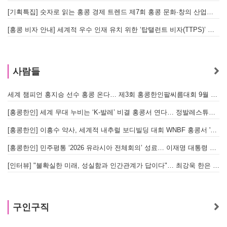
[기획특집] 숫자로 읽는 홍콩 경제 트렌드 제7회 홍콩 문화·창의 산업의 구조와 분야별 동향
[홍콩 비자 안내] 세계적 우수 인재 유치 위한 ‘탑탤런트 비자(TTPS)’ 주요 요건
사람들
세계 챔피언 홍지승 선수 홍콩 온다… 제3회 홍콩한인팔씨름대회 9월 12일 개최
[
[홍콩한인] 세계 무대 누비는 ‘K-발레’ 비결 홍콩서 연다… 정발레스튜디오 개원
[홍콩한인] 이흥수 약사, 세계적 내추럴 보디빌딩 대회 WNBF 홍콩서 '마스터 부문 1위' 기염
[홍콩한인] 민주평통 ‘2026 유라시아 전체회의’ 성료… 이재명 대통령 참석으로 의미 더해
[인터뷰] "불확실한 미래, 성실함과 인간관계가 답이다"… 최강욱 한은 부소장이 청소년들에게 전하는 응원
구인구직