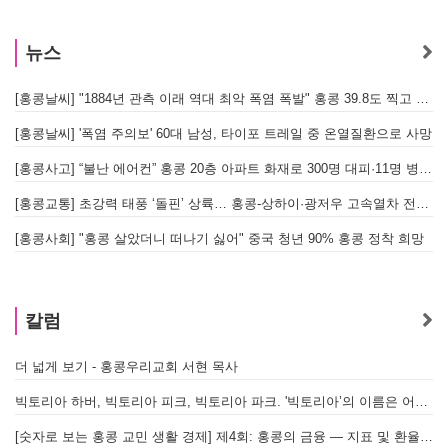
뉴스
[홍콩날씨] "1884년 관측 이래 역대 최악 폭염 폭발" 홍콩 39.8도 찍고 역대 최고 기록 경신
[홍콩날씨] '폭염 주의보' 60대 남성, 타이포 트레일 중 온열질환으로 사망
[홍콩사고] “불난 에어컨” 홍콩 20층 아파트 화재로 300명 대피·11명 병원 이송
[홍콩교통] 초강력 태풍 ‘돌핀’ 상륙… 홍콩-상하이·광저우 고속열차 전면 중단
[
[홍콩사회] "홍콩 살았더니 떠나기 싫어" 중국 청년 90% 홍콩 정착 희망
홍
칼럼
더 넓게 보기 - 홍콩우리교회 서현 목사
빅토리아 하버, 빅토리아 피크, 빅토리아 파크. '빅토리아’의 이름은 어떻게 온 걸까? - [이승권 원장의 생활칼럼]
[숫자로 보는 홍콩 교민 생활 경제] 제4회: 홍콩의 금융 — 지표 및 환율, MPF 운영 현황