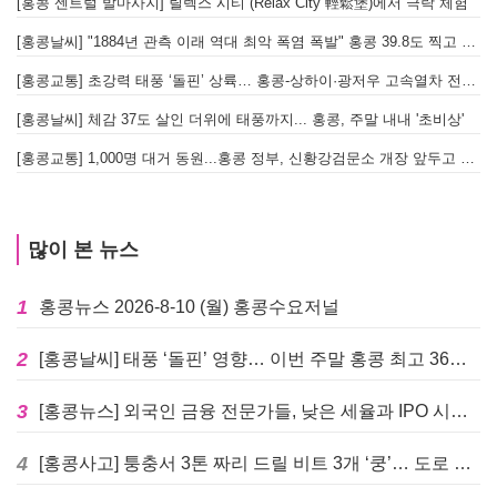
[홍콩 센트럴 발마사지] 릴렉스 시티 (Relax City 輕鬆堡)에서 극락 체험
[홍콩날씨] "1884년 관측 이래 역대 최악 폭염 폭발" 홍콩 39.8도 찍고 역대 최고 기록 경신
[홍콩교통] 초강력 태풍 ‘돌핀’ 상륙… 홍콩-상하이·광저우 고속열차 전면 중단
[홍콩날씨] 체감 37도 살인 더위에 태풍까지... 홍콩, 주말 내내 '초비상'
[홍콩교통] 1,000명 대거 동원...홍콩 정부, 신황강검문소 개장 앞두고 실전 훈련 돌입
많이 본 뉴스
1
홍콩뉴스 2026-8-10 (월) 홍콩수요저널
2
[홍콩날씨] 태풍 ‘돌핀’ 영향… 이번 주말 홍콩 최고 36도 폭염 비상
3
[홍콩뉴스] 외국인 금융 전문가들, 낮은 세율과 IPO 시장 회복에 홍콩으로 '대거 복귀'
4
[홍콩사고] 퉁충서 3톤 짜리 드릴 비트 3개 ‘쿵’… 도로 파손·교통 마비