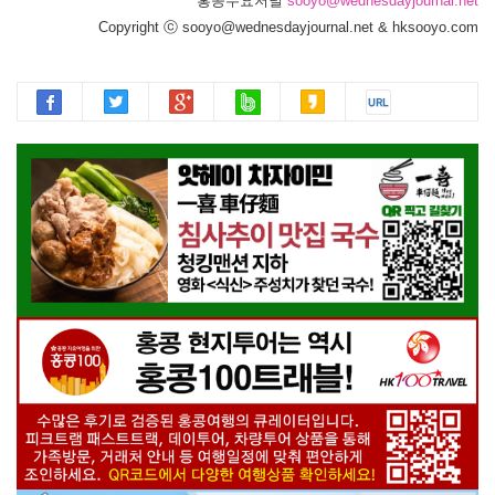
홍콩수요저널
sooyo@wednesdayjournal.net
Copyright ⓒ sooyo@wednesdayjournal.net & hksooyo.com