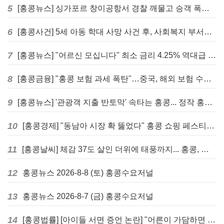
5
[홍콩뉴스] 싱가포르 창이공항서 경찰 깨물고 승객 폭행한 홍콩 모자, 결국 감옥행
6
[홍콩사건] 5세 아동 학대 사망 사건 후, 사회복지 부서에 내부 검토 및 교육 강화 촉구
7
[홍콩뉴스] "어르신 모십니다" 최소 금리 4.25% 역대급 혜택, 홍콩 실버채권 발행
8
[홍콩금융] "홍콩 보험 과세 폭탄"…중국, 해외 보험 수익에 20% 세금 부과로 관련주 급락
9
[홍콩뉴스] '관광객 지출 반토막' 속타는 홍콩... 정작 홍콩인들은 지갑 들고 해외로?
10
[홍콩경제] "동남아 시장 확 뚫었다" 홍콩 쇼핑 페스티벌, 매출 대박 행진
11
[홍콩날씨] 체감 37도 살인 더위에 태풍까지... 홍콩, 주말 내내 '초비상'
12
홍콩뉴스 2026-8-8 (토) 홍콩수요저널
13
홍콩뉴스 2026-8-7 (금) 홍콩수요저널
14
[홍콩법률] [아이들 서면 증언 논란] "어른이 가담하면 왜곡된다"… 홍콩 변호사회, 정부 성범죄법 개정안에 제동