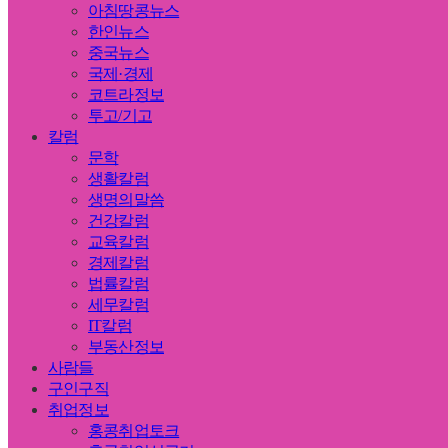
아침땅콩뉴스
한인뉴스
중국뉴스
국제·경제
코트라정보
투고/기고
칼럼
문학
생활칼럼
생명의말씀
건강칼럼
교육칼럼
경제칼럼
법률칼럼
세무칼럼
IT칼럼
부동산정보
사람들
구인구직
취업정보
홍콩취업토크