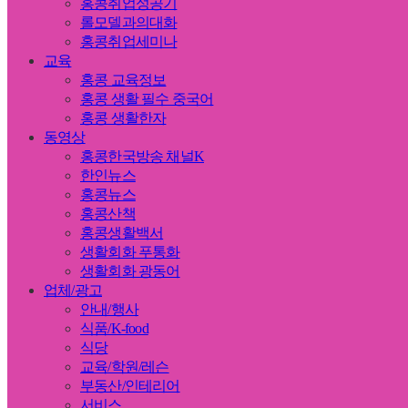
홍콩취업성공기
롤모델과의대화
홍콩취업세미나
교육
홍콩 교육정보
홍콩 생활 필수 중국어
홍콩 생활한자
동영상
홍콩한국방송 채널K
한인뉴스
홍콩뉴스
홍콩산책
홍콩생활백서
생활회화 푸통화
생활회화 광동어
업체/광고
안내/행사
식품/K-food
식당
교육/학원/레슨
부동산/인테리어
서비스