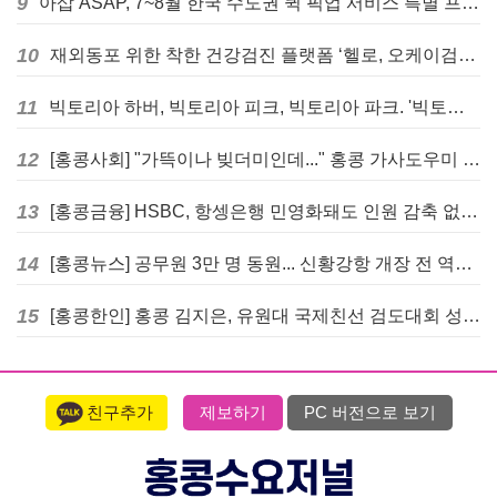
9
아삽 ASAP, 7~8월 한국 수도권 퀵 픽업 서비스 특별 프로모션 실시
10
재외동포 위한 착한 건강검진 플랫폼 ‘헬로, 오케이검진’ 서비스 개시
11
빅토리아 하버, 빅토리아 피크, 빅토리아 파크. '빅토리아’의 이름은 어떻게 온 걸까? - [이승권 원장의 생활칼럼]
12
[홍콩사회] "가뜩이나 빚더미인데..." 홍콩 가사도우미 대출 전면 금지 촉구
13
[홍콩금융] HSBC, 항셍은행 민영화돼도 인원 감축 없다... 독립 브랜드 유지
14
[홍콩뉴스] 공무원 3만 명 동원... 신황강항 개장 전 역대급 훈련 실시
15
[홍콩한인] 홍콩 김지은, 유원대 국제친선 검도대회 성인단체전 우승
친구추가
제보하기
PC 버전으로 보기