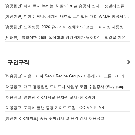
[홍콩한인] 세계 무대 누비는 ‘K-발레’ 비결 홍콩서 연다… 정발레스튜디오 개원
[홍콩한인] 이흥수 약사, 세계적 내추럴 보디빌딩 대회 WNBF 홍콩서 '마스터 부문 1위' 기염
[홍콩한인] 민주평통 ‘2026 유라시아 전체회의’ 성료… 이재명 대통령 참석으로 의미 더해
[인터뷰] "불확실한 미래, 성실함과 인간관계가 답이다"… 최강욱 한은 부소장이 청소년들에게 전하는 응원
구인구직
[채용공고] 서울레서피 Seoul Recipe Group - 서울레서피 그룹과 미래를 함께할 유능한 인재를 모십니다
[채용공고] 대교 홍콩법인 트니트니 사업부 모집 수업강사 (Playgroup Instructor)
[채용공고] 홍콩한국국제학교 유치원 교사 (한국과정)
[채용공고] 고마이 플랜 홍콩 가이드 모집 - GO MY PLAN
[홍콩한국국제학교] 중등 수학강사 및 음악 강사 채용공고