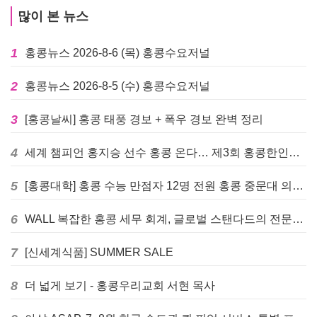
많이 본 뉴스
1
홍콩뉴스 2026-8-6 (목) 홍콩수요저널
2
홍콩뉴스 2026-8-5 (수) 홍콩수요저널
3
[홍콩날씨] 홍콩 태풍 경보 + 폭우 경보 완벽 정리
4
세계 챔피언 홍지승 선수 홍콩 온다… 제3회 홍콩한인팔씨름대회 9월 12일 개최
5
[홍콩대학] 홍콩 수능 만점자 12명 전원 홍콩 중문대 의대 진학
6
WALL 복잡한 홍콩 세무 회계, 글로벌 스탠다드의 전문가들이 답을 드립니다! - 법인설립, 회계, 감사
7
[신세계식품] SUMMER SALE
8
더 넓게 보기 - 홍콩우리교회 서현 목사