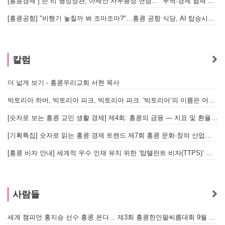
[홍콩경제 ] 존 리 행정장관, 아세안 사무총장 면담… "무역·경제 협력 한층 강화한다"
[홍콩공항] "비행기 놓칠까 봐 조마조마?"…홍콩 공항 식당, AI 탑승시간 계산해 메뉴 추천해 준다
홍
칼럼
더 넓게 보기 - 홍콩우리교회 서현 목사
빅토리아 하버, 빅토리아 피크, 빅토리아 파크. '빅토리아’의 이름은 어떻게 온 걸까? - [이승권 원장의 생활칼럼]
[숫자로 보는 홍콩 교민 생활 경제] 제4회: 홍콩의 금융 — 지표 및 환율, MPF 운영 현황
[기획특집] 숫자로 읽는 홍콩 경제 트렌드 제7회 홍콩 문화·창의 산업의 구조와 분야별 동향
[홍콩 비자 안내] 세계적 우수 인재 유치 위한 ‘탑탤런트 비자(TTPS)’ 주요 요건
사람들
세계 챔피언 홍지승 선수 홍콩 온다… 제3회 홍콩한인팔씨름대회 9월 12일 개최
[