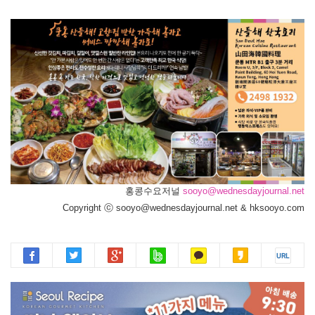
홍콩수요저널
sooyo@wednesdayjournal.net
Copyright ⓒ sooyo@wednesdayjournal.net & hksooyo.com