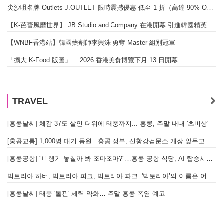
尖沙咀名牌 Outlets J.OUTLET 限時震撼優惠 低至 1 折（高達 90% OFF）
【K-芭蕾風靡世界】 JB Studio and Company 在港開幕 引進韓國精英芭蕾教育系統
【WNBF香港站】韓國藥劑師李興洙 勇奪 Master 組別冠軍
「擴大 K-Food 版圖」… 2026 香港美食博覽下月 13 日開幕
TRAVEL
[홍콩날씨] 체감 37도 살인 더위에 태풍까지... 홍콩, 주말 내내 '초비상'
[홍콩교통] 1,000명 대거 동원...홍콩 정부, 신황강검문소 개장 앞두고 실전 훈련 돌입
[홍콩공항] "비행기 놓칠까 봐 조마조마?"…홍콩 공항 식당, AI 탑승시간 계산해 메뉴 추천해 준다
빅토리아 하버, 빅토리아 피크, 빅토리아 파크. '빅토리아’의 이름은 어떻게 온 걸까? - [이승권 원장의 생활칼럼]
[홍콩날씨] 태풍 '돌핀' 세력 약화… 주말 홍콩 폭염 예고