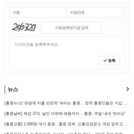
등록
뉴스
[홍콩뉴스] '관광객 지출 반토막' 속타는 홍콩... 정작 홍콩인들은 지갑 들고 해외로?
[
[홍콩날씨] 체감 37도 살인 더위에 태풍까지... 홍콩, 주말 내내 '초비상'
[
[홍콩교통] 1,000명 대거 동원...홍콩 정부, 신황강검문소 개장 앞두고 실전 훈련 돌입