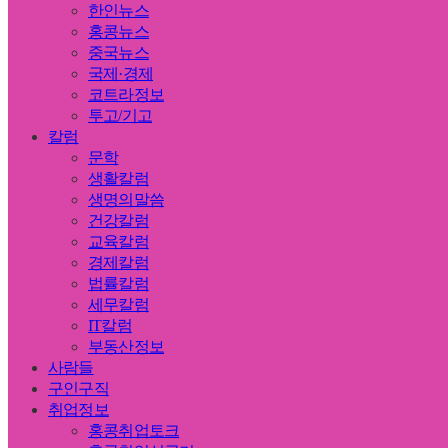
한인뉴스
홍콩뉴스
중국뉴스
국제·경제
코트라정보
투고/기고
칼럼
문학
생활칼럼
생명의말씀
건강칼럼
교육칼럼
경제칼럼
법률칼럼
세무칼럼
IT칼럼
부동산정보
사람들
구인구직
취업정보
홍콩취업토크