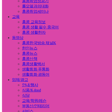
홍콩취업성공기
롤모델과의대화
홍콩취업세미나
교육
홍콩 교육정보
홍콩 생활 필수 중국어
홍콩 생활한자
동영상
홍콩한국방송 채널K
한인뉴스
홍콩뉴스
홍콩산책
홍콩생활백서
생활회화 푸통화
생활회화 광동어
업체/광고
안내/행사
식품/K-food
식당
교육/학원/레슨
부동산/인테리어
서비스