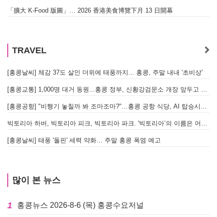
「擴大 K-Food 版圖」… 2026 香港美食博覽下月 13 日開幕
TRAVEL
[홍콩날씨] 체감 37도 살인 더위에 태풍까지... 홍콩, 주말 내내 '초비상'
[홍콩교통] 1,000명 대거 동원...홍콩 정부, 신황강검문소 개장 앞두고 실전 훈련 돌입
[홍콩공항] "비행기 놓칠까 봐 조마조마?"…홍콩 공항 식당, AI 탑승시간 계산해 메뉴 추천해 준다
빅토리아 하버, 빅토리아 피크, 빅토리아 파크. '빅토리아’의 이름은 어떻게 온 걸까? - [이승권 원장의 생활칼럼]
[홍콩날씨] 태풍 '돌핀' 세력 약화… 주말 홍콩 폭염 예고
많이 본 뉴스
1
홍콩뉴스 2026-8-6 (목) 홍콩수요저널