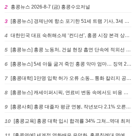
2
홍콩뉴스 2026-8-7 (금) 홍콩수요저널
3
[홍콩뉴스] 경제난에 항소 포기한 51세 트램 기사, 3세 여아 치사 혐의로 '4주 감옥행'
4
대한민국 대표 숙취해소제 ‘컨디션’, 홍콩 시장 본격 상륙… 왓슨스 입점 기념 할인 행사 진행
5
[홍콩뉴스] 홍콩 노동처, 건설 현장 흡연 단속에 적외선 드론 투입 검토
6
[홍콩뉴스] 5세 아들 굶겨 죽인 홍콩 악마 엄마… 징역 22년 중형 선고
7
[홍콩대학] 1만명 입학 허가 오류 소동... 퉁화 칼리지 공식 사과
8
[홍콩뉴스] 캐세이퍼시픽, 연료비 변동 속에서도 비용 절감 위한 감편 계획 없어
9
[홍콩사회] 홍콩 대졸자 평균 연봉, 작년보다 2.1% 오른 33만 6천 홍콩달러 기록
10
[홍콩교육] 홍콩 대학 입시 합격률 34% 그쳐...역대 최저
11
[홍콩연예] 세계적 영화배우 유덕화, 홍콩침례대 명예 박사 학위 받는다