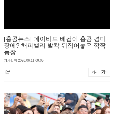
[홍콩뉴스] 데이비드 베컴이 홍콩 경마
장에? 해피밸리 발칵 뒤집어놓은 깜짝
등장
기사입력 2026.06.11 09:05
가+
가-