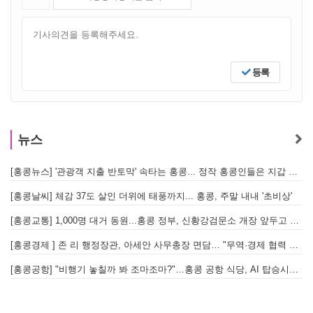
등록
뉴스
[홍콩뉴스] '관광객 지출 반토막' 속타는 홍콩... 정작 홍콩인들은 지갑 들고 해외로?
[
[홍콩날씨] 체감 37도 살인 더위에 태풍까지... 홍콩, 주말 내내 '초비상'
[
[홍콩교통] 1,000명 대거 동원...홍콩 정부, 신황강검문소 개장 앞두고 실전 훈련 돌입
[홍콩경제 ] 존 리 행정장관, 아세안 사무총장 면담… "무역·경제 협력 한층 강화한다"
[홍콩공항] "비행기 놓칠까 봐 조마조마?"…홍콩 공항 식당, AI 탑승시간 계산해 메뉴 추천해 준다
홍