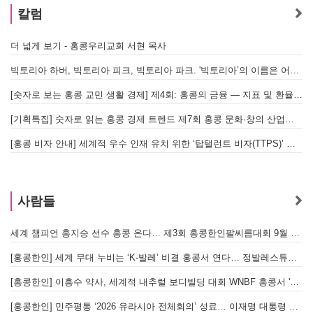
칼럼
더 넓게 보기 - 홍콩우리교회 서현 목사
빅토리아 하버, 빅토리아 피크, 빅토리아 파크. '빅토리아’의 이름은 어떻게 온 걸까? - [이승권 원장의 생활칼럼]
[숫자로 보는 홍콩 교민 생활 경제] 제4회: 홍콩의 금융 — 지표 및 환율, MPF 운영 현황
[기획특집] 숫자로 읽는 홍콩 경제 트렌드 제7회 홍콩 문화·창의 산업의 구조와 분야별 동향
[홍콩 비자 안내] 세계적 우수 인재 유치 위한 ‘탑탤런트 비자(TTPS)’ 주요 요건
사람들
세계 챔피언 홍지승 선수 홍콩 온다… 제3회 홍콩한인팔씨름대회 9월 12일 개최
[
[홍콩한인] 세계 무대 누비는 ‘K-발레’ 비결 홍콩서 연다… 정발레스튜디오 개원
[홍콩한인] 이흥수 약사, 세계적 내추럴 보디빌딩 대회 WNBF 홍콩서 '마스터 부문 1위' 기염
[홍콩한인] 민주평통 ‘2026 유라시아 전체회의’ 성료… 이재명 대통령 참석으로 의미 더해