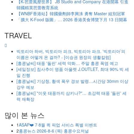
【K-芭蕾風靡世界】 JB Studio and Company 在港開幕 引進
韓國精英芭蕾教育系統
【WNBF香港站】韓國藥劑師李興洙 勇奪 Master 組別冠軍
「擴大 K-Food 版圖」… 2026 香港美食博覽下月 13 日開幕
TRAVEL
빅토리아 하버, 빅토리아 피크, 빅토리아 파크. '빅토리아’의
이름은 어떻게 온 걸까? - [이승권 원장의 생활칼럼]
[홍콩날씨] 태풍 '돌핀' 세력 약화… 주말 홍콩 폭염 예고
[세일정보] 침사추이 명품 아울렛 J.OUTLET, 최대 90% 빅 세
일 진행
[홍콩날씨] 기상청, 황색 폭우 경보 발령…시간당 30mm 이상
강우 예보
[홍콩날씨] "이웃 태풍까지 삼키나?"… 초강력 태풍 '돌핀' 세
력 재확장
많이 본 뉴스
1
ASAP❤️ 7·8월 퀵 픽업 서비스 특별 이벤트
2
홍콩뉴스 2026-8-6 (목) 홍콩수요저널