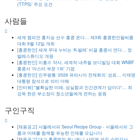
(TTPS)’ 주요 요건
사람들
세계 챔피언 홍지승 선수 홍콩 온다… 제3회 홍콩한인팔씨름
대회 9월 12일 개최
[홍콩한인] 세계 무대 누비는 ‘K-발레’ 비결 홍콩서 연다… 정
발레스튜디오 개원
[홍콩한인] 이흥수 약사, 세계적 내추럴 보디빌딩 대회 WNBF
홍콩서 '마스터 부문 1위' 기염
[홍콩한인] 민주평통 ‘2026 유라시아 전체회의’ 성료… 이재명
대통령 참석으로 의미 더해
[인터뷰] "불확실한 미래, 성실함과 인간관계가 답이다"… 최
강욱 한은 부소장이 청소년들에게 전하는 응원
구인구직
[채용공고] 서울레서피 Seoul Recipe Group - 서울레서피 그
룹과 미래를 함께할 유능한 인재를 모십니다
[채용공고] 대교 홍콩법인 트니트니 사업부 모집 수업강사