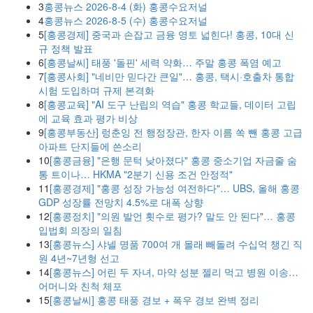
3
홍콩뉴스 2026-8-4 (화) 홍콩수요저널
4
홍콩뉴스 2026-8-5 (수) 홍콩수요저널
5
[홍콩경제] 중국과 손잡고 금융 영토 넓힌다! 홍콩, 10대 신
규 정책 발표
6
[홍콩날씨] 태풍 '돌핀' 세력 약화… 주말 홍콩 폭염 예고
7
[홍콩사회] "네비만 믿다간 큰일"… 홍콩, 택시·호출차 통합
시험 도입하며 규제 본격화
8
[홍콩교육] "AI 도구 난립의 역습" 홍콩 학교들, 데이터 고립
에 교육 효과 평가 비상
9
[홍콩부동산] 렁춘잉 전 행정장관, 한자 이름 쏙 뺀 홍콩 고급
아파트 단지들에 쓴소리
10
[홍콩금융] "은행 문턱 낮아졌다" 홍콩 중소기업 자금줄 숨
통 트이나… HKMA "2분기 신용 조건 안정적"
11
[홍콩경제] "홍콩 성장 가능성 여전하다"… UBS, 올해 홍콩
GDP 성장률 전망치 4.5%로 대폭 상향
12
[홍콩정치] "의원 발언 횟수로 평가? 말도 안 된다"… 홍콩
입법회 의장의 일침
13
[홍콩뉴스] 샤넬 명품 700여 개 몰래 빼돌려 수십억 챙긴 직
원 4년~7년형 선고
14
[홍콩뉴스] 어린 두 자녀, 마약 성분 젤리 먹고 병원 이송…
어머니와 친척 체포
15
[홍콩날씨] 홍콩 태풍 경보 + 폭우 경보 완벽 정리