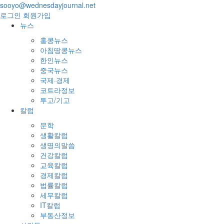
sooyo@wednesdayjournal.net
로그인
회원가입
뉴스
홍콩뉴스
아침땅콩뉴스
한인뉴스
중국뉴스
국제·경제
코트라정보
투고/기고
칼럼
문학
생활칼럼
생명의말씀
건강칼럼
교육칼럼
경제칼럼
법률칼럼
세무칼럼
IT칼럼
부동산정보