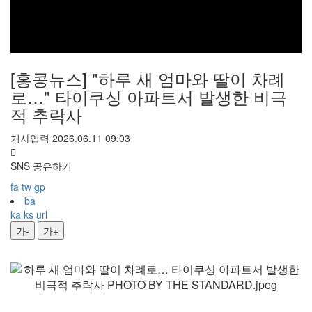
[홍콩뉴스] "하루 새 엄마와 딸이 차례
로…" 타이쿠싱 아파트서 발생한 비극
적 추락사
기사입력 2026.06.11 09:03
SNS 공유하기
fa
tw
gp
ba
ka
ks
url
가-
가+