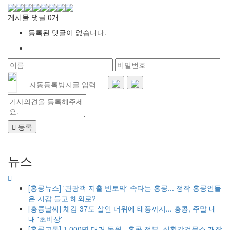
게시물 댓글
0
개
등록된 댓글이 없습니다.
등록
뉴스
[홍콩뉴스] '관광객 지출 반토막' 속타는 홍콩... 정작 홍콩인들
은 지갑 들고 해외로?
[홍콩날씨] 체감 37도 살인 더위에 태풍까지... 홍콩, 주말 내
내 '초비상'
[홍콩교통] 1,000명 대거 동원...홍콩 정부, 신황강검문소 개장