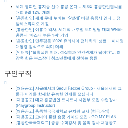
세계 챔피언 홍지승 선수 홍콩 온다… 제3회 홍콩한인팔씨름
대회 9월 12일 개최
[홍콩한인] 세계 무대 누비는 ‘K-발레’ 비결 홍콩서 연다… 정
발레스튜디오 개원
[홍콩한인] 이흥수 약사, 세계적 내추럴 보디빌딩 대회 WNBF
홍콩서 '마스터 부문 1위' 기염
[홍콩한인] 민주평통 ‘2026 유라시아 전체회의’ 성료… 이재명
대통령 참석으로 의미 더해
[인터뷰] "불확실한 미래, 성실함과 인간관계가 답이다"… 최
강욱 한은 부소장이 청소년들에게 전하는 응원
구인구직
[채용공고] 서울레서피 Seoul Recipe Group - 서울레서피 그
룹과 미래를 함께할 유능한 인재를 모십니다
[채용공고] 대교 홍콩법인 트니트니 사업부 모집 수업강사
(Playgroup Instructor)
[채용공고] 홍콩한국국제학교 유치원 교사 (한국과정)
[채용공고] 고마이 플랜 홍콩 가이드 모집 - GO MY PLAN
[홍콩한국국제학교] 중등 수학강사 및 음악 강사 채용공고