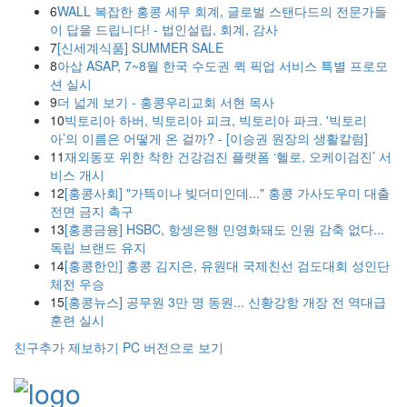
6
WALL 복잡한 홍콩 세무 회계, 글로벌 스탠다드의 전문가들
이 답을 드립니다! - 법인설립, 회계, 감사
7
[신세계식품] SUMMER SALE
8
아삽 ASAP, 7~8월 한국 수도권 퀵 픽업 서비스 특별 프로모
션 실시
9
더 넓게 보기 - 홍콩우리교회 서현 목사
10
빅토리아 하버, 빅토리아 피크, 빅토리아 파크. '빅토리
아’의 이름은 어떻게 온 걸까? - [이승권 원장의 생활칼럼]
11
재외동포 위한 착한 건강검진 플랫폼 ‘헬로, 오케이검진’ 서
비스 개시
12
[홍콩사회] "가뜩이나 빚더미인데..." 홍콩 가사도우미 대출
전면 금지 촉구
13
[홍콩금융] HSBC, 항셍은행 민영화돼도 인원 감축 없다...
독립 브랜드 유지
14
[홍콩한인] 홍콩 김지은, 유원대 국제친선 검도대회 성인단
체전 우승
15
[홍콩뉴스] 공무원 3만 명 동원... 신황강항 개장 전 역대급
훈련 실시
친구추가
제보하기
PC 버전으로 보기