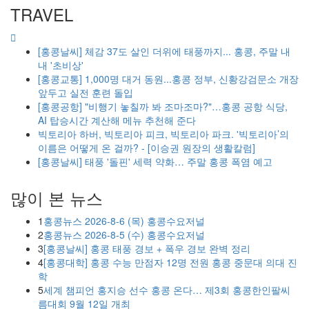
TRAVEL
[홍콩날씨] 체감 37도 살인 더위에 태풍까지... 홍콩, 주말 내
내 '초비상'
[홍콩교통] 1,000명 대거 동원...홍콩 정부, 신황강검문소 개장
앞두고 실전 훈련 돌입
[홍콩공항] "비행기 놓칠까 봐 조마조마?"…홍콩 공항 식당,
AI 탑승시간 계산해 메뉴 추천해 준다
빅토리아 하버, 빅토리아 피크, 빅토리아 파크. '빅토리아’의
이름은 어떻게 온 걸까? - [이승권 원장의 생활칼럼]
[홍콩날씨] 태풍 '돌핀' 세력 약화… 주말 홍콩 폭염 예고
많이 본 뉴스
1
홍콩뉴스 2026-8-6 (목) 홍콩수요저널
2
홍콩뉴스 2026-8-5 (수) 홍콩수요저널
3
[홍콩날씨] 홍콩 태풍 경보 + 폭우 경보 완벽 정리
4
[홍콩대학] 홍콩 수능 만점자 12명 전원 홍콩 중문대 의대 진
학
5
세계 챔피언 홍지승 선수 홍콩 온다… 제3회 홍콩한인팔씨
름대회 9월 12일 개최