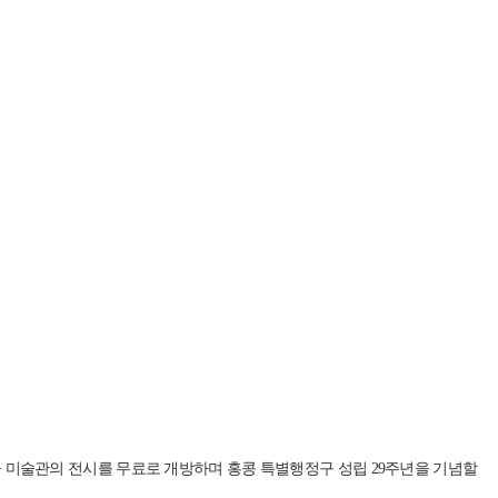
M)의 상설 전시와 M+ 미술관의 전시를 무료로 개방하며 홍콩 특별행정구 성립 29주년을 기념할