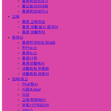
홍콩취업성공기
롤모델과의대화
홍콩취업세미나
교육
홍콩 교육정보
홍콩 생활 필수 중국어
홍콩 생활한자
동영상
홍콩한국방송 채널K
한인뉴스
홍콩뉴스
홍콩산책
홍콩생활백서
생활회화 푸통화
생활회화 광동어
업체/광고
안내/행사
식품/K-food
식당
교육/학원/레슨
부동산/인테리어
서비스