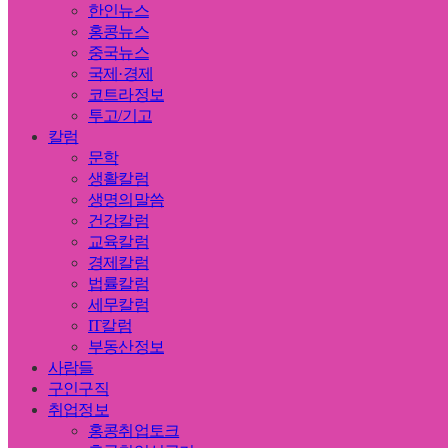
한인뉴스
홍콩뉴스
중국뉴스
국제·경제
코트라정보
투고/기고
칼럼
문학
생활칼럼
생명의말씀
건강칼럼
교육칼럼
경제칼럼
법률칼럼
세무칼럼
IT칼럼
부동산정보
사람들
구인구직
취업정보
홍콩취업토크