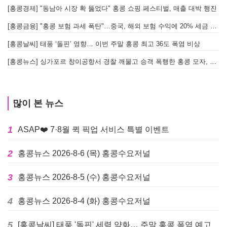
[홍콩경제] "동남아 시장 확 뚫었다" 홍콩 쇼핑 페스티벌, 매출 대박 행진
[홍콩금융] "홍콩 보험 과세 폭탄"…중국, 해외 보험 수익에 20% 세금 부과로 관련주 급락
[홍콩날씨] 태풍 ‘돌핀’ 영향… 이번 주말 홍콩 최고 36도 폭염 비상
홍
[홍콩뉴스] 싱가포르 창이공항서 경찰 깨물고 승객 폭행한 홍콩 모자, 결국 감옥행
투
많이 본 뉴스
1
ASAP❤️ 7·8월 퀵 픽업 서비스 특별 이벤트
2
홍콩뉴스 2026-8-6 (목) 홍콩수요저널
3
홍콩뉴스 2026-8-5 (수) 홍콩수요저널
4
홍콩뉴스 2026-8-4 (화) 홍콩수요저널
5
[홍콩날씨] 태풍 '돌핀' 세력 약화… 주말 홍콩 폭염 예고