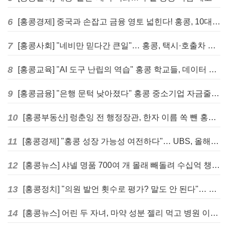
6
[홍콩경제] 중국과 손잡고 금융 영토 넓힌다! 홍콩, 10대 신규 정책 발표
7
[홍콩사회] "네비만 믿다간 큰일"… 홍콩, 택시·호출차 통합 시험 도입하며 규제 본격화
8
[홍콩교육] "AI 도구 난립의 역습" 홍콩 학교들, 데이터 고립에 교육 효과 평가 비상
9
[홍콩금융] "은행 문턱 낮아졌다" 홍콩 중소기업 자금줄 숨통 트이나… HKMA "2분기 신용 조건 안정적"
10
[홍콩부동산] 렁춘잉 전 행정장관, 한자 이름 쏙 뺀 홍콩 고급 아파트 단지들에 쓴소리
11
[홍콩경제] "홍콩 성장 가능성 여전하다"… UBS, 올해 홍콩 GDP 성장률 전망치 4.5%로 대폭 상향
12
[홍콩뉴스] 샤넬 명품 700여 개 몰래 빼돌려 수십억 챙긴 직원 4년~7년형 선고
13
[홍콩정치] "의원 발언 횟수로 평가? 말도 안 된다"… 홍콩 입법회 의장의 일침
14
[홍콩뉴스] 어린 두 자녀, 마약 성분 젤리 먹고 병원 이송… 어머니와 친척 체포