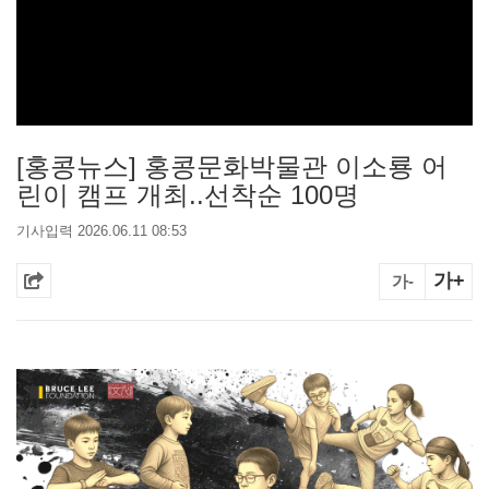
[홍콩뉴스] 홍콩문화박물관 이소룡 어
린이 캠프 개최..선착순 100명
기사입력 2026.06.11 08:53
가+
가-