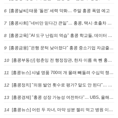
6
[홍콩날씨] 태풍 '돌핀' 세력 약화… 주말 홍콩 폭염 예고
7
[홍콩사회] "네비만 믿다간 큰일"… 홍콩, 택시·호출차 통합 시험 도입하며 규제 본격화
8
[홍콩교육] "AI 도구 난립의 역습" 홍콩 학교들, 데이터 고립에 교육 효과 평가 비상
9
[홍콩금융] "은행 문턱 낮아졌다" 홍콩 중소기업 자금줄 숨통 트이나… HKMA "2분기 신용 조건 안정적"
10
[홍콩부동산] 렁춘잉 전 행정장관, 한자 이름 쏙 뺀 홍콩 고급 아파트 단지들에 쓴소리
11
[홍콩뉴스] 샤넬 명품 700여 개 몰래 빼돌려 수십억 챙긴 직원 4년~7년형 선고
12
[홍콩정치] "의원 발언 횟수로 평가? 말도 안 된다"… 홍콩 입법회 의장의 일침
13
[홍콩경제] "홍콩 성장 가능성 여전하다"… UBS, 올해 홍콩 GDP 성장률 전망치 4.5%로 대폭 상향
14
[홍콩뉴스] 어린 두 자녀, 마약 성분 젤리 먹고 병원 이송… 어머니와 친척 체포