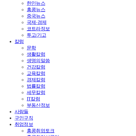
한인뉴스
홍콩뉴스
중국뉴스
국제·경제
코트라정보
투고/기고
칼럼
문학
생활칼럼
생명의말씀
건강칼럼
교육칼럼
경제칼럼
법률칼럼
세무칼럼
IT칼럼
부동산정보
사람들
구인구직
취업정보
홍콩취업토크