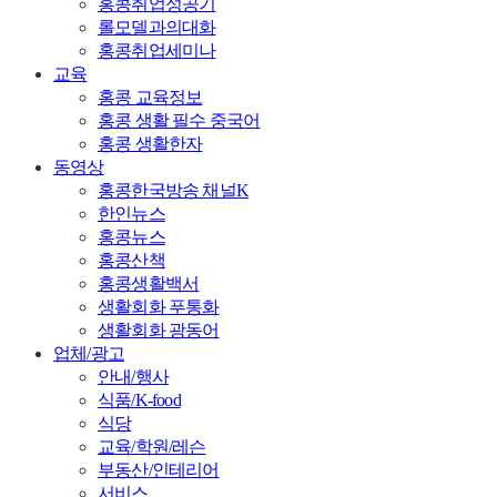
홍콩취업성공기
롤모델과의대화
홍콩취업세미나
교육
홍콩 교육정보
홍콩 생활 필수 중국어
홍콩 생활한자
동영상
홍콩한국방송 채널K
한인뉴스
홍콩뉴스
홍콩산책
홍콩생활백서
생활회화 푸통화
생활회화 광동어
업체/광고
안내/행사
식품/K-food
식당
교육/학원/레슨
부동산/인테리어
서비스