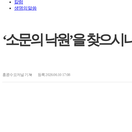
칼럼
생명의말씀
‘소문의 낙원’을 찾으시나
홍콩수요저널
기자
등록 2026.06.10 17:08