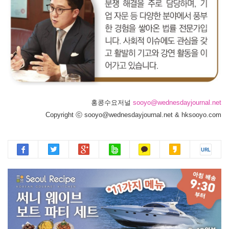
홍콩수요저널
sooyo@wednesdayjournal.net
Copyright ⓒ sooyo@wednesdayjournal.net & hksooyo.com