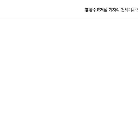
홍콩수요저널
기자
의 전체기사 