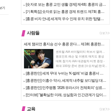
[숫자로 보는 홍콩 교민 생활 경제] 제4회: 홍콩의 금융 — 지표 및 …
보기
[기획특집] 숫자로 읽는 홍콩 경제 트렌드 제7회 홍콩 문화·창의 산업…
[홍콩 비자 안내] 세계적 우수 인재 유치 위한 ‘탑탤런트 비자(TTPS…
사람들
세계 챔피언 홍지승 선수 홍콩 온다… 제3회 홍콩한인팔씨름대회 9월 12…
센트럴 AIA 바이탈리티 허브서 열려…
원포인트 레슨 및 이벤트 매치도 풍성
대회 참가자 AIA 대관람차 티켓 증정 -
최대 100장 준비 완료 [수요저널] 한국...
[홍콩한인] 세계 무대 누비는 ‘K-발레’ 비결 홍콩서 연다… 정발레스튜…
[홍콩한인] 이흥수 약사, 세계적 내추럴 보디빌딩 대회 WNBF 홍콩서 …
[홍콩한인] 민주평통 ‘2026 유라시아 전체회의’ 성료… 이재명 대통령…
[인터뷰] "불확실한 미래, 성실함과 인간관계가 답이다"… 최강욱 한은 …
교육