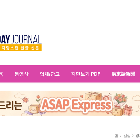
육
동영상
업체/광고
지면보기 PDF
廣東話新聞
홈
칼럼
경