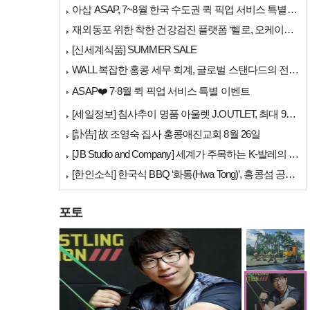
아삽 ASAP, 7~8월 한국 수도권 퀵 픽업 서비스 특별 프로모션 실시
재외동포 위한 착한 건강검진 플랫폼 ‘헬로, 오케이검진’ 서비스 개시
[신세계식품] SUMMER SALE
WALL 복잡한 홍콩 세무 회계, 글로벌 스탠다드의 전문가들이 답을 드립…
[홍콩날씨] "이웃…
ASAP❤️ 7·8월 퀵 픽업 서비스 특별 이벤트
[세일정보] 침사추이 명품 아울렛 J.OUTLET, 최대 90% 빅 세일…
[訃告] 故 조영숙 집사 홍콩애진교회 8월 26일
[JB Studio and Company] 세계가 주목하는 K-발레의 비…
[한인소식] 한국식 BBQ ‘화통(Hwa Tong)’, 홍콩섬 공략 본격…
포토
[홍콩사고] 퉁충서…