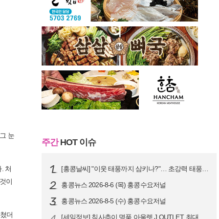
그 눈
주간
HOT 이슈
. 처
[홍콩날씨] "이웃 태풍까지 삼키나?"… 초강력 태풍 '돌핀' 세력 재확…
 것이
홍콩뉴스 2026-8-6 (목) 홍콩수요저널
홍콩뉴스 2026-8-5 (수) 홍콩수요저널
설쳤더
4
[세일정보] 침사추이 명품 아울렛 J.OUTLET, 최대 90% 빅 세일…