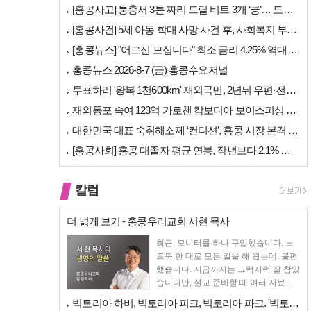
[홍콩사고] 퉁충서 3톤 짜리 드릴 비트 3개 ‘쿵’… 도로 파손·교통 …
[홍콩사건] 5세 아동 학대 사망 사건 후, 사회복지 부서에 내부 검토 …
[홍콩뉴스] "어르신 모십니다" 최소 금리 4.25% 역대급 혜택, 홍콩…
홍콩뉴스 2026-8-7 (금) 홍콩수요저널
투표하러 '왕복 1천600km' 재외국민, 2년뒤 우편·전자투표 할까
재외동포 속여 123억 가로챈 캄보디아 보이스피싱 일당 검거
대한민국 대표 숙취해소제 ‘컨디션’, 홍콩 시장 본격 상륙… 왓슨스 입점…
[홍콩사회] 홍콩 대졸자 평균 연봉, 작년보다 2.1% 오른 33만 6천…
칼럼
더 넓게 보기 - 홍콩우리교회 서현 목사
최근, 모니터를 하나 구입했습니다. 노
트북 한 대로 모든 일을 해 왔는데, 불편
했습니다. 지금까지는 그럭저럭 잘 참았
습니다만, 설교 준비할 때 여러 자료를
펴 놓고 보다...
빅토리아 하버, 빅토리아 피크, 빅토리아 파크. '빅토리아’의 이름은 어…