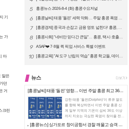
5
홍콩뉴스 2026-8-4 (화) 홍콩수요저널
지 기
6
[홍콩날씨] 태풍 '돌핀' 세력 약화… 주말 홍콩 폭염 예고
7
[홍콩경제] 중국과 손잡고 금융 영토 넓힌다! 홍콩, 10대 신규 정책 …
는 가
8
[홍콩사회] "네비만 믿다간 큰일"… 홍콩, 택시·호출차 통합 시험 도입…
9
ASAP❤️ 7·8월 퀵 픽업 서비스 특별 이벤트
10
[홍콩교육] "AI 도구 난립의 역습" 홍콩 학교들, 데이터 고립에 교육…
지 마
그 말은
뉴스
오가던
[홍콩날씨] 태풍 ‘돌핀’ 영향… 이번 주말 홍콩 최고 36도 폭염 비상
은 거
강한 태풍 ‘돌핀(Dolphin)’이 류큐 열도
를 향해 북상하면서 이번 주말 홍콩 신
 스크린
계 일부 지역의 기온이 섭씨 36도 이상
까지 치솟는 극심한 폭염이 찾아올 전망
이다. ...
[홍콩뉴스] 싱가포르 창이공항서 경찰 깨물고 승객 폭행한 홍콩 모자, 결…