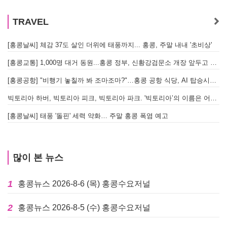
TRAVEL
[홍콩날씨] 체감 37도 살인 더위에 태풍까지... 홍콩, 주말 내내 '초비상'
[홍콩교통] 1,000명 대거 동원...홍콩 정부, 신황강검문소 개장 앞두고 실전 훈련 돌입
[홍콩공항] "비행기 놓칠까 봐 조마조마?"…홍콩 공항 식당, AI 탑승시간 계산해 메뉴 추천해 준다
빅토리아 하버, 빅토리아 피크, 빅토리아 파크. '빅토리아’의 이름은 어떻게 온 걸까? - [이승권 원장의 생활칼럼]
[홍콩날씨] 태풍 '돌핀' 세력 약화… 주말 홍콩 폭염 예고
많이 본 뉴스
1
홍콩뉴스 2026-8-6 (목) 홍콩수요저널
2
홍콩뉴스 2026-8-5 (수) 홍콩수요저널