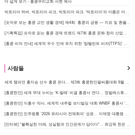
더 넓게 보기 - 홍콩우리교회 서현 목사
빅토리아 하버, 빅토리아 피크, 빅토리아 파크. '빅토리아’의 이름은 어떻게 온 걸까? - [이승권 원장의 생활칼럼]
[숫자로 보는 홍콩 교민 생활 경제] 제4회: 홍콩의 금융 — 지표 및 환율, MPF 운영 현황
[기획특집] 숫자로 읽는 홍콩 경제 트렌드 제7회 홍콩 문화·창의 산업의 구조와 분야별 동향
[홍콩 비자 안내] 세계적 우수 인재 유치 위한 ‘탑탤런트 비자(TTPS)’ 주요 요건
사람들
세계 챔피언 홍지승 선수 홍콩 온다… 제3회 홍콩한인팔씨름대회 9월 12일 개최
[
[홍콩한인] 세계 무대 누비는 ‘K-발레’ 비결 홍콩서 연다… 정발레스튜디오 개원
[홍콩한인] 이흥수 약사, 세계적 내추럴 보디빌딩 대회 WNBF 홍콩서 '마스터 부문 1위' 기염
[홍콩한인] 민주평통 ‘2026 유라시아 전체회의’ 성료… 이재명 대통령 참석으로 의미 더해
[인터뷰] "불확실한 미래, 성실함과 인간관계가 답이다"… 최강욱 한은 부소장이 청소년들에게 전하는 응원