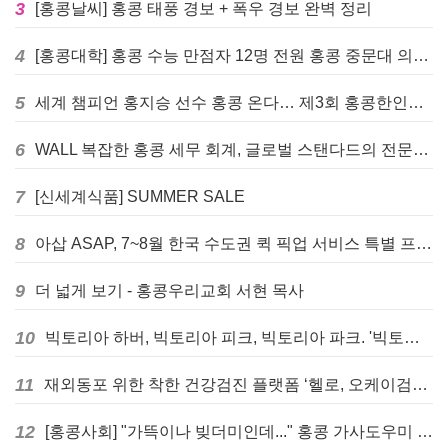
3
[홍콩날씨] 홍콩 태풍 경보 + 폭우 경보 완벽 정리
4
[홍콩대학] 홍콩 수능 만점자 12명 전원 홍콩 중문대 의대 진학
5
세계 챔피언 홍지승 선수 홍콩 온다… 제3회 홍콩한인팔씨름대회 9월 12일 개최
6
WALL 복잡한 홍콩 세무 회계, 글로벌 스탠다드의 전문가들이 답을 드립니다! - 법인설립, 회계, 감사
7
[신세계식품] SUMMER SALE
8
아삽 ASAP, 7~8월 한국 수도권 퀵 픽업 서비스 특별 프로모션 실시
9
더 넓게 보기 - 홍콩우리교회 서현 목사
10
빅토리아 하버, 빅토리아 피크, 빅토리아 파크. '빅토리아’의 이름은 어떻게 온 걸까? - [이승권 원장의 생활칼럼]
11
재외동포 위한 착한 건강검진 플랫폼 ‘헬로, 오케이검진’ 서비스 개시
12
[홍콩사회] "가뜩이나 빚더미인데..." 홍콩 가사도우미 대출 전면 금지 촉구