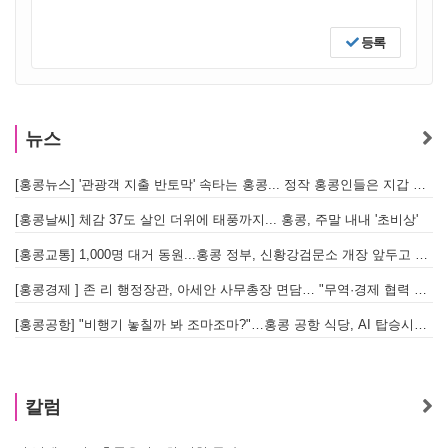
등록
뉴스
[홍콩뉴스] '관광객 지출 반토막' 속타는 홍콩... 정작 홍콩인들은 지갑 들고 해외로?
[
[홍콩날씨] 체감 37도 살인 더위에 태풍까지... 홍콩, 주말 내내 '초비상'
[
[홍콩교통] 1,000명 대거 동원...홍콩 정부, 신황강검문소 개장 앞두고 실전 훈련 돌입
[홍콩경제 ] 존 리 행정장관, 아세안 사무총장 면담… "무역·경제 협력 한층 강화한다"
[홍콩공항] "비행기 놓칠까 봐 조마조마?"…홍콩 공항 식당, AI 탑승시간 계산해 메뉴 추천해 준다
홍
칼럼