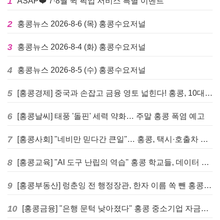
1
ASAP❤️ 7·8월 퀵 픽업 서비스 특별 이벤트
2
홍콩뉴스 2026-8-6 (목) 홍콩수요저널
3
홍콩뉴스 2026-8-4 (화) 홍콩수요저널
4
홍콩뉴스 2026-8-5 (수) 홍콩수요저널
5
[홍콩경제] 중국과 손잡고 금융 영토 넓힌다! 홍콩, 10대 신규 정책 발표
6
[홍콩날씨] 태풍 '돌핀' 세력 약화… 주말 홍콩 폭염 예고
7
[홍콩사회] "네비만 믿다간 큰일"… 홍콩, 택시·호출차 통합 시험 도입하며 규제 본격화
8
[홍콩교육] "AI 도구 난립의 역습" 홍콩 학교들, 데이터 고립에 교육 효과 평가 비상
9
[홍콩부동산] 렁춘잉 전 행정장관, 한자 이름 쏙 뺀 홍콩 고급 아파트 단지들에 쓴소리
10
[홍콩금융] "은행 문턱 낮아졌다" 홍콩 중소기업 자금줄 숨통 트이나… HKMA "2분기 신용 조건 안정적"