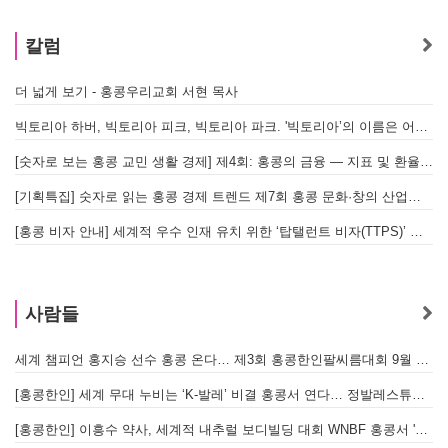
칼럼
더 넓게 보기 - 홍콩우리교회 서현 목사
빅토리아 하버, 빅토리아 피크, 빅토리아 파크. '빅토리아’의 이름은 어떻게 온 걸까? - [이승권 원장의 생활칼럼]
[숫자로 보는 홍콩 교민 생활 경제] 제4회: 홍콩의 금융 — 지표 및 환율, MPF 운영 현황
[기획특집] 숫자로 읽는 홍콩 경제 트렌드 제7회 홍콩 문화·창의 산업의 구조와 분야별 동향
[홍콩 비자 안내] 세계적 우수 인재 유치 위한 ‘탑탤런트 비자(TTPS)’ 주요 요건
사람들
세계 챔피언 홍지승 선수 홍콩 온다… 제3회 홍콩한인팔씨름대회 9월 12일 개최
[
[홍콩한인] 세계 무대 누비는 ‘K-발레’ 비결 홍콩서 연다… 정발레스튜디오 개원
[홍콩한인] 이흥수 약사, 세계적 내추럴 보디빌딩 대회 WNBF 홍콩서 '마스터 부문 1위' 기염