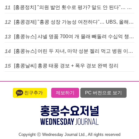
11
[홍콩정치] "의원 발언 횟수로 평가? 말도 안 된다"… 홍콩 입법회 의장의 일침
12
[홍콩경제] "홍콩 성장 가능성 여전하다"… UBS, 올해 홍콩 GDP 성장률 전망치 4.5%로 대폭 상향
13
[홍콩뉴스] 샤넬 명품 700여 개 몰래 빼돌려 수십억 챙긴 직원 4년~7년형 선고
14
[홍콩뉴스] 어린 두 자녀, 마약 성분 젤리 먹고 병원 이송… 어머니와 친척 체포
15
[홍콩날씨] 홍콩 태풍 경보 + 폭우 경보 완벽 정리
친구추가
제보하기
PC 버전으로 보기
Copyright ⓒ Wednesday Journal Ltd., All rights reserved