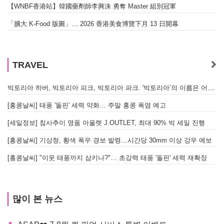
【WNBF香港站】韓國藥劑師李興洙 勇奪 Master 組別冠軍
「擴大 K-Food 版圖」… 2026 香港美食博覽下月 13 日開幕
TRAVEL
빅토리아 하버, 빅토리아 피크, 빅토리아 파크. '빅토리아’의 이름은 어떻게 온 걸까? - [이승권 원장의 생활칼럼]
[홍콩날씨] 태풍 '돌핀' 세력 약화… 주말 홍콩 폭염 예고
[세일정보] 침사추이 명품 아울렛 J.OUTLET, 최대 90% 빅 세일 진행
[홍콩날씨] 기상청, 황색 폭우 경보 발령…시간당 30mm 이상 강우 예보
[홍콩날씨] "이웃 태풍까지 삼키나?"… 초강력 태풍 '돌핀' 세력 재확장
많이 본 뉴스