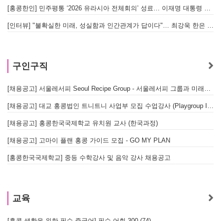
[홍콩한인] 민주평통 ‘2026 유라시아 전체회의’ 성료… 이재명 대통령 참석으로 의미 더해
[인터뷰] "불확실한 미래, 성실함과 인간관계가 답이다"… 최강욱 한은 부소장이 청소년들에게 전하는 응원
구인구직
[채용공고] 서울레서피 Seoul Recipe Group - 서울레서피 그룹과 미래를 함께할 유능한 인재를 모십니다
[채용공고] 대교 홍콩법인 트니트니 사업부 모집 수업강사 (Playgroup Instructor)
[채용공고] 홍콩한국국제학교 유치원 교사 (한국과정)
[채용공고] 고마이 플랜 홍콩 가이드 모집 - GO MY PLAN
[홍콩한국국제학교] 중등 수학강사 및 음악 강사 채용공고
교육
[홍콩 생활을 위한 필수 중국어] 필수 어휘 300 (74)