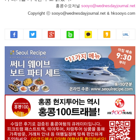
홍콩수요저널
sooyo@wednesdayjournal.net
Copyright ⓒ sooyo@wednesdayjournal.net & hksooyo.com