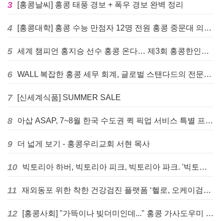
3
[홍콩날씨] 홍콩 태풍 경보 + 폭우 경보 완벽 정리
4
[홍콩대학] 홍콩 수능 만점자 12명 전원 홍콩 중문대 의대 진학
5
세계 챔피언 홍지승 선수 홍콩 온다… 제3회 홍콩한인팔씨름대회 9월 12일 개최
6
WALL 복잡한 홍콩 세무 회계, 글로벌 스탠다드의 전문가들이 답을 드립니다! - 법인설립, 회계, 감사
7
[신세계식품] SUMMER SALE
8
아삽 ASAP, 7~8월 한국 수도권 퀵 픽업 서비스 특별 프로모션 실시
9
더 넓게 보기 - 홍콩우리교회 서현 목사
10
빅토리아 하버, 빅토리아 피크, 빅토리아 파크. '빅토리아’의 이름은 어떻게 온 걸까? - [이승권 원장의 생활칼럼]
11
재외동포 위한 착한 건강검진 플랫폼 ‘헬로, 오케이검진’ 서비스 개시
12
[홍콩사회] "가뜩이나 빚더미인데..." 홍콩 가사도우미 대출 전면 금지 촉구