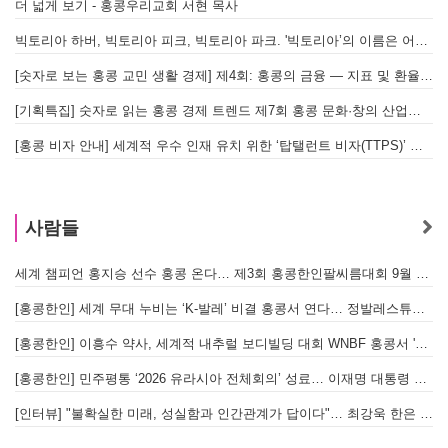
더 넓게 보기 - 홍콩우리교회 서현 목사
빅토리아 하버, 빅토리아 피크, 빅토리아 파크. '빅토리아’의 이름은 어떻게 온 걸까? - [이승권 원장의 생활칼럼]
[숫자로 보는 홍콩 교민 생활 경제] 제4회: 홍콩의 금융 — 지표 및 환율, MPF 운영 현황
[기획특집] 숫자로 읽는 홍콩 경제 트렌드 제7회 홍콩 문화·창의 산업의 구조와 분야별 동향
[홍콩 비자 안내] 세계적 우수 인재 유치 위한 ‘탑탤런트 비자(TTPS)’ 주요 요건
사람들
세계 챔피언 홍지승 선수 홍콩 온다… 제3회 홍콩한인팔씨름대회 9월 12일 개최
[
[홍콩한인] 세계 무대 누비는 ‘K-발레’ 비결 홍콩서 연다… 정발레스튜디오 개원
[홍콩한인] 이흥수 약사, 세계적 내추럴 보디빌딩 대회 WNBF 홍콩서 '마스터 부문 1위' 기염
[홍콩한인] 민주평통 ‘2026 유라시아 전체회의’ 성료… 이재명 대통령 참석으로 의미 더해
[인터뷰] "불확실한 미래, 성실함과 인간관계가 답이다"… 최강욱 한은 부소장이 청소년들에게 전하는 응원