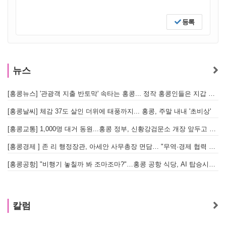
등록
뉴스
[홍콩뉴스] '관광객 지출 반토막' 속타는 홍콩... 정작 홍콩인들은 지갑 들고 해외로?
[
[홍콩날씨] 체감 37도 살인 더위에 태풍까지... 홍콩, 주말 내내 '초비상'
[
[홍콩교통] 1,000명 대거 동원...홍콩 정부, 신황강검문소 개장 앞두고 실전 훈련 돌입
[홍콩경제 ] 존 리 행정장관, 아세안 사무총장 면담… "무역·경제 협력 한층 강화한다"
[홍콩공항] "비행기 놓칠까 봐 조마조마?"…홍콩 공항 식당, AI 탑승시간 계산해 메뉴 추천해 준다
홍
칼럼