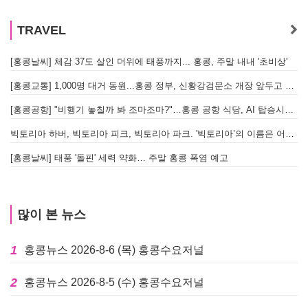
TRAVEL
[홍콩날씨] 체감 37도 살인 더위에 태풍까지... 홍콩, 주말 내내 '초비상'
[홍콩교통] 1,000명 대거 동원...홍콩 정부, 신황강검문소 개장 앞두고 실전 훈련 돌입
[홍콩공항] "비행기 놓칠까 봐 조마조마?"…홍콩 공항 식당, AI 탑승시간 계산해 메뉴 추천해 준다
빅토리아 하버, 빅토리아 피크, 빅토리아 파크. '빅토리아’의 이름은 어떻게 온 걸까? - [이승권 원장의 생활칼럼]
[홍콩날씨] 태풍 '돌핀' 세력 약화… 주말 홍콩 폭염 예고
많이 본 뉴스
1
홍콩뉴스 2026-8-6 (목) 홍콩수요저널
2
홍콩뉴스 2026-8-5 (수) 홍콩수요저널