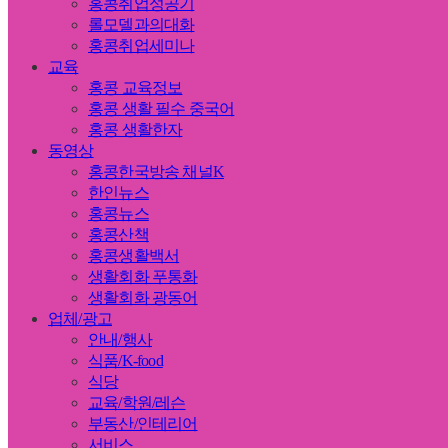
홍콩취업성공기
롤모델과의대화
홍콩취업세미나
교육
홍콩 교육정보
홍콩 생활 필수 중국어
홍콩 생활한자
동영상
홍콩한국방송 채널K
한인뉴스
홍콩뉴스
홍콩산책
홍콩생활백서
생활회화 푸통화
생활회화 광동어
업체/광고
안내/행사
식품/K-food
식당
교육/학원/레슨
부동산/인테리어
서비스