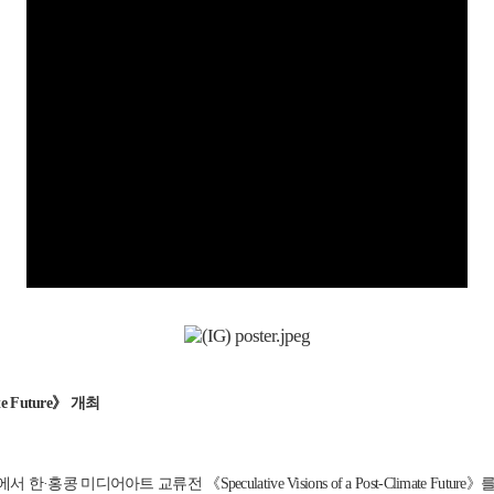
te Future》 개최
미디어아트 교류전 《Speculative Visions of a Post-Climate Fu