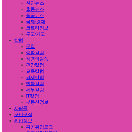
한인뉴스
홍콩뉴스
중국뉴스
국제·경제
코트라정보
투고/기고
칼럼
문학
생활칼럼
생명의말씀
건강칼럼
교육칼럼
경제칼럼
법률칼럼
세무칼럼
IT칼럼
부동산정보
사람들
구인구직
취업정보
홍콩취업토크