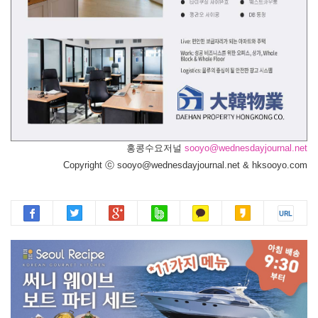
홍콩수요저널
sooyo@wednesdayjournal.net
Copyright ⓒ sooyo@wednesdayjournal.net & hksooyo.com