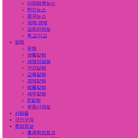
아침땅콩뉴스
한인뉴스
중국뉴스
국제·경제
코트라정보
투고/기고
칼럼
문학
생활칼럼
생명의말씀
건강칼럼
교육칼럼
경제칼럼
법률칼럼
세무칼럼
IT칼럼
부동산정보
사람들
구인구직
취업정보
홍콩취업토크