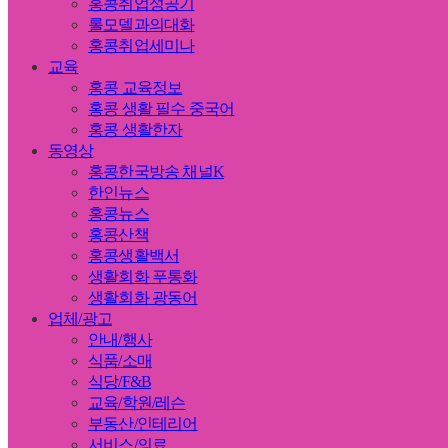
홍콩취업성공기
롤모델과의대화
홍콩취업세미나
교육
홍콩 교육정보
홍콩 생활 필수 중국어
홍콩 생활한자
동영상
홍콩한국방송 채널K
한인뉴스
홍콩뉴스
홍콩산책
홍콩생활백서
생활회화 푸통화
생활회화 광동어
업체/광고
안내/행사
식품/소매
식당/F&B
교육/학원/레슨
부동산/인테리어
서비스/의료