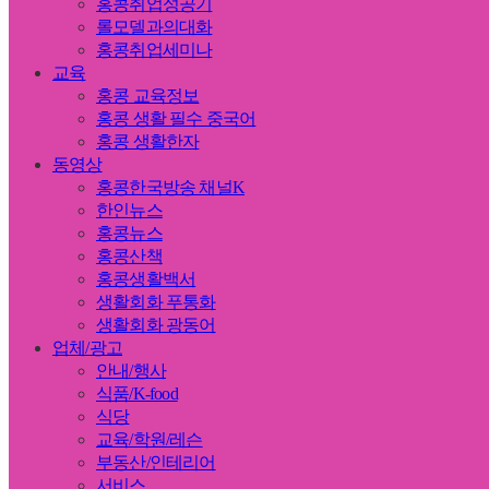
홍콩취업성공기
롤모델과의대화
홍콩취업세미나
교육
홍콩 교육정보
홍콩 생활 필수 중국어
홍콩 생활한자
동영상
홍콩한국방송 채널K
한인뉴스
홍콩뉴스
홍콩산책
홍콩생활백서
생활회화 푸통화
생활회화 광동어
업체/광고
안내/행사
식품/K-food
식당
교육/학원/레슨
부동산/인테리어
서비스