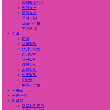
아침땅콩뉴스
한인뉴스
중국뉴스
국제·경제
코트라정보
투고/기고
칼럼
문학
생활칼럼
생명의말씀
건강칼럼
교육칼럼
경제칼럼
법률칼럼
세무칼럼
IT칼럼
부동산정보
사람들
구인구직
취업정보
홍콩취업토크