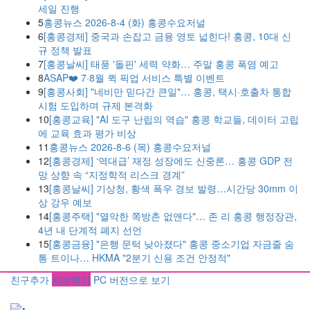
세일 진행
5
홍콩뉴스 2026-8-4 (화) 홍콩수요저널
6
[홍콩경제] 중국과 손잡고 금융 영토 넓힌다! 홍콩, 10대 신
규 정책 발표
7
[홍콩날씨] 태풍 '돌핀' 세력 약화… 주말 홍콩 폭염 예고
8
ASAP❤️ 7·8월 퀵 픽업 서비스 특별 이벤트
9
[홍콩사회] "네비만 믿다간 큰일"… 홍콩, 택시·호출차 통합
시험 도입하며 규제 본격화
10
[홍콩교육] "AI 도구 난립의 역습" 홍콩 학교들, 데이터 고립
에 교육 효과 평가 비상
11
홍콩뉴스 2026-8-6 (목) 홍콩수요저널
12
[홍콩경제] ‘역대급’ 재정 성장에도 신중론… 홍콩 GDP 전
망 상향 속 “지정학적 리스크 경계”
13
[홍콩날씨] 기상청, 황색 폭우 경보 발령…시간당 30mm 이
상 강우 예보
14
[홍콩주택] "열악한 쪽방촌 없앤다"… 존 리 홍콩 행정장관,
4년 내 단계적 폐지 선언
15
[홍콩금융] "은행 문턱 낮아졌다" 홍콩 중소기업 자금줄 숨
통 트이나… HKMA "2분기 신용 조건 안정적"
친구추가
제보하기
PC 버전으로 보기