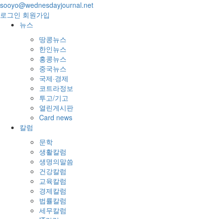
sooyo@wednesdayjournal.net
로그인
회원가입
뉴스
땅콩뉴스
한인뉴스
홍콩뉴스
중국뉴스
국제·경제
코트라정보
투고/기고
열린게시판
Card news
칼럼
문학
생활칼럼
생명의말씀
건강칼럼
교육칼럼
경제칼럼
법률칼럼
세무칼럼