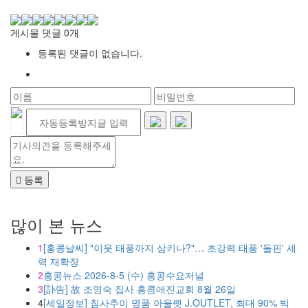
게시물 댓글
0
개
등록된 댓글이 없습니다.
등록
많이 본 뉴스
1
[홍콩날씨] "이웃 태풍까지 삼키나?"… 초강력 태풍 '돌핀' 세
력 재확장
2
홍콩뉴스 2026-8-5 (수) 홍콩수요저널
3
[訃告] 故 조영숙 집사 홍콩애진교회 8월 26일
4
[세일정보] 침사추이 명품 아울렛 J.OUTLET, 최대 90% 빅