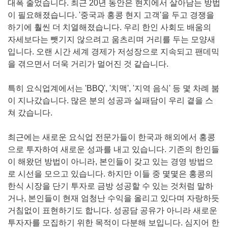
대폭 줄었습니다
.
최근
20
년 동안은 현지에서 살아남는 방법
이 필요해졌습니다
. '
중국과 홍콩 현지 고객
'
을 두고 경쟁을
하기에 훨씬 더 치열해졌습니다
.
우리 한인 사회도 배움의
자세보다는 뺏기지 않으려고 움츠리며 거리를 두는 모양새
입니다
.
오랜 시간 세계 경제가 저성장으로 지속되고 팬데믹
을 겪으면서 더욱 거리가 멀어진 것 같습니다
.
특히 요식업계에서는
'BBQ', '
치맥
', '
지역 음식
'
등 몇 차례 붐
이 지나갔습니다
.
많은 분의 성공과 실패담이 우리 곁을 스
쳐 갔습니다
.
최근에는 새로운 요식업 전문가들이 한국과 해외에서 홍콩
으로 투자하여 새로운 성과를 내고 있습니다
.
기존의 한인들
이 해왔던 방법이 아니라
,
본인들이 갖고 있는 경영 방법으
로 시선을 모으고 있습니다
.
하지만 이들 중 몇몇은 홍콩의
한식 시장을 단기 투자로 금방 성공할 수 있는 것처럼 말하
거나
,
본인들이 현재 엄청난 수익을 올리고 있다며 자랑하듯
거침없이 표현하기도 합니다
.
성공담 공유가 아니라 새로운
투자자를 모집하기 위한 목적이 다분해 보입니다
.
심지어 한