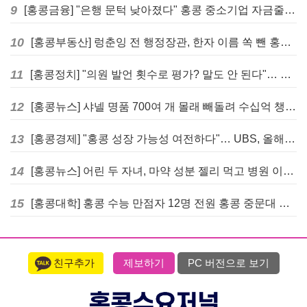
9
[홍콩금융] "은행 문턱 낮아졌다" 홍콩 중소기업 자금줄 숨통 트이나… HKMA "2분기 신용 조건 안정적"
10
[홍콩부동산] 렁춘잉 전 행정장관, 한자 이름 쏙 뺀 홍콩 고급 아파트 단지들에 쓴소리
11
[홍콩정치] "의원 발언 횟수로 평가? 말도 안 된다"… 홍콩 입법회 의장의 일침
12
[홍콩뉴스] 샤넬 명품 700여 개 몰래 빼돌려 수십억 챙긴 직원 4년~7년형 선고
13
[홍콩경제] "홍콩 성장 가능성 여전하다"… UBS, 올해 홍콩 GDP 성장률 전망치 4.5%로 대폭 상향
14
[홍콩뉴스] 어린 두 자녀, 마약 성분 젤리 먹고 병원 이송… 어머니와 친척 체포
15
[홍콩대학] 홍콩 수능 만점자 12명 전원 홍콩 중문대 의대 진학
친구추가
제보하기
PC 버전으로 보기