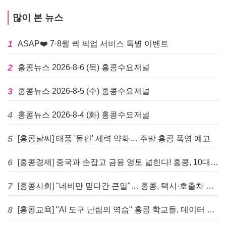
많이 본 뉴스
1
ASAP❤️ 7·8월 퀵 픽업 서비스 특별 이벤트
2
홍콩뉴스 2026-8-6 (목) 홍콩수요저널
3
홍콩뉴스 2026-8-5 (수) 홍콩수요저널
4
홍콩뉴스 2026-8-4 (화) 홍콩수요저널
5
[홍콩날씨] 태풍 '돌핀' 세력 약화… 주말 홍콩 폭염 예고
6
[홍콩경제] 중국과 손잡고 금융 영토 넓힌다! 홍콩, 10대 신규 정책 발표
7
[홍콩사회] "네비만 믿다간 큰일"… 홍콩, 택시·호출차 통합 시험 도입하며 규제 본격화
8
[홍콩교육] "AI 도구 난립의 역습" 홍콩 학교들, 데이터 고립에 교육 효과 평가 비상