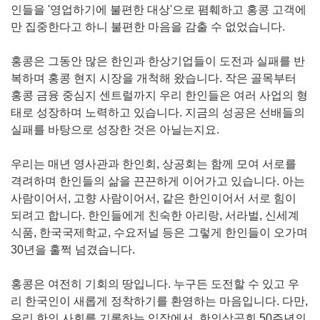
인들을
'
영업하기에 불편한 대상
'
으로 폄훼하고 홍콩 고객에
만 집중한다고 하니 불편한 마음을 감출 수 없었습니다
.
홍콩은 그동안 많은 한인과 한상기업들이 도전과 실패를 반
복하며 홍콩 현지 시장을 개척해 왔습니다
.
작은 골목부터
홍콩 금융 중심지 센트럴까지 우리 한인들은 여러 사업의 형
태로 성장하며 노력하고 있습니다
.
지금의 성공은 선배들의
실패를 바탕으로 성장한 것은 아닐는지요
.
우리는 매년 영사관과 한인회
,
상공회는 함께 모여 서로를
격려하며 한인들의 삶을 끈끈하게 이어가고 있습니다
.
아는
사람이어서
,
고향 사람이어서
,
같은 한인이어서 서로 힘이
되려고 합니다
.
한인들에게 친숙한 아리랑
,
서라벌
,
신세계
식품
,
한국국제학교
,
수요저널 등은 그렇게 한인들이 오가며
30
년을 훌쩍 넘겼습니다
.
홍콩은 여전히 기회의 땅입니다
.
누구든 도전할 수 있고 우
리 한국인이 새롭게 정착하기를 환영하는 마음입니다
.
다만
,
우리 한인 사회를 기록하는 입장에서
,
한인상공회
50
주년의