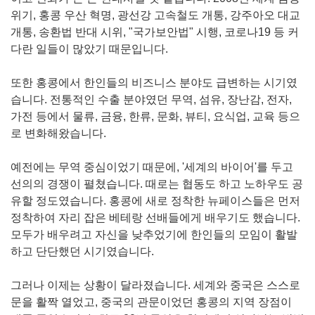
위기
,
홍콩 우산 혁명
,
광선강 고속철도 개통
,
강주아오 대교
개통
,
송환법 반대 시위
, "
국가보안법
"
시행
,
코로나
19
등 커
다란 일들이 많았기 때문입니다
.
또한 홍콩에서 한인들의 비즈니스 분야도 급변하는 시기였
습니다
.
전통적인 수출 분야였던 무역
,
섬유
,
장난감
,
전자
,
가전 등에서 물류
,
금융
,
한류
,
문화
,
뷰티
,
요식업
,
교육 등으
로 변화해왔습니다
.
예전에는 무역 중심이었기 때문에
, '
세계의 바이어
'
를 두고
선의의 경쟁이 펼쳤습니다
.
때로는 협동도 하고 노하우도 공
유할 정도였습니다
.
홍콩에 새로 정착한 뉴페이스들은 먼저
정착하여 자리 잡은 베테랑 선배들에게 배우기도 했습니다
.
모두가 배우려고 자신을 낮추었기에 한인들의 모임이 활발
하고 단단했던 시기였습니다
.
그러나 이제는 상황이 달라졌습니다
.
세계와 중국은 스스로
문을 활짝 열었고
,
중국의 관문이었던 홍콩의 지역 장점이