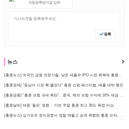
등록
뉴스
[홍콩뉴스] 외국인 금융 전문가들, 낮은 세율과 IPO 시장 회복에 홍콩으로 '대거 복귀'
[
[홍콩경제] "동남아 시장 확 뚫었다" 홍콩 쇼핑 페스티벌, 매출 대박 행진
[홍콩금융] "홍콩 보험 과세 폭탄"…중국, 해외 보험 수익에 20% 세금 부과로 관련주 급락
[홍콩날씨] 태풍 ‘돌핀’ 영향… 이번 주말 홍콩 최고 36도 폭염 비상
홍
[홍콩뉴스] 싱가포르 창이공항서 경찰 깨물고 승객 폭행한 홍콩 모자, 결국 감옥행
투