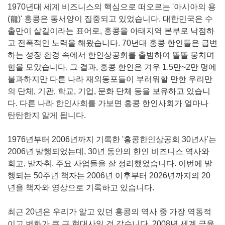
1970
년대 세계 비즈니스의 핵심으로 떠오르는
'
아시아의 용
(
龍
)'
홍콩은 동서양이 집중되고 있었습니다
.
대한민국은 수
출만이 살길이라는 표어로
,
홍콩을 아태지역 본부로 낙점하
고 전폭적인 노력을 해왔습니다
. 70
년대 홍콩 한인들은 급변
하는 성장 환경 속에서 한인상공회를 출범하여 똘똘 뭉치며
힘을 모았습니다
.
그 결과
,
홍콩 한인은 겨우
1.5
만
~2
만 명에
불과하지만 다른 나라 재외동포들이 부러워할 만한 우리만
의 단체
,
기관
,
학교
,
기업
,
문화 단체 등을 보유하고 있습니
다
.
다른 나라 한인사회를 가보면 홍콩 한인사회가 얼마나
탄탄한지 알게 됩니다
.
1976
년부터
2006
년까지 기록한
'
홍콩한인상공회
30
년사
'
는
2006
년 발행되었는데
, 30
년 동안의 한인 비즈니스 역사와
회고
,
발자취
,
주요 사업들을 잘 정리했었습니다
.
이번에 발
행되는
50
주년 책자는
2006
년 이후부터
2026
년까지의
20
년을 책자와 영상으로 기록하고 있습니다
.
최근
20
년은 우리가 알고 있던 홍콩의 역사 중 가장 역동적
이고 변화가 큰 근 현대사일 것 같습니다
. 2008
년 세계 금융