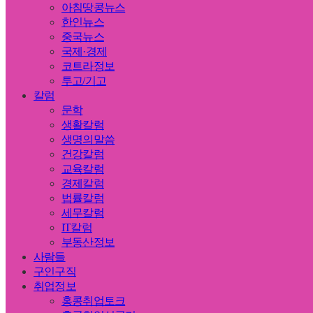
아침땅콩뉴스
한인뉴스
중국뉴스
국제·경제
코트라정보
투고/기고
칼럼
문학
생활칼럼
생명의말씀
건강칼럼
교육칼럼
경제칼럼
법률칼럼
세무칼럼
IT칼럼
부동산정보
사람들
구인구직
취업정보
홍콩취업토크