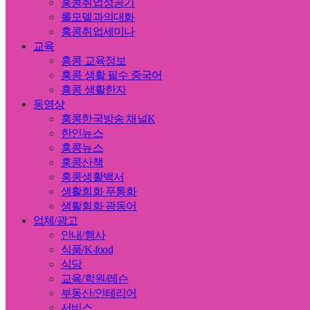
홍콩취업성공기
롤모델과의대화
홍콩취업세미나
교육
홍콩 교육정보
홍콩 생활 필수 중국어
홍콩 생활한자
동영상
홍콩한국방송 채널K
한인뉴스
홍콩뉴스
홍콩산책
홍콩생활백서
생활회화 푸통화
생활회화 광동어
업체/광고
안내/행사
식품/K-food
식당
교육/학원/레슨
부동산/인테리어
서비스