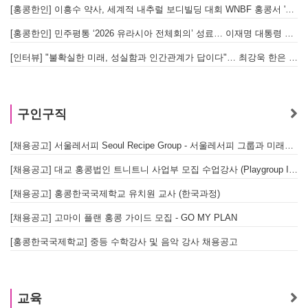
[홍콩한인] 이흥수 약사, 세계적 내추럴 보디빌딩 대회 WNBF 홍콩서 '마스터 부문 1위' 기염
[홍콩한인] 민주평통 ‘2026 유라시아 전체회의’ 성료… 이재명 대통령 참석으로 의미 더해
[인터뷰] "불확실한 미래, 성실함과 인간관계가 답이다"… 최강욱 한은 부소장이 청소년들에게 전하는 응원
구인구직
[채용공고] 서울레서피 Seoul Recipe Group - 서울레서피 그룹과 미래를 함께할 유능한 인재를 모십니다
[채용공고] 대교 홍콩법인 트니트니 사업부 모집 수업강사 (Playgroup Instructor)
[채용공고] 홍콩한국국제학교 유치원 교사 (한국과정)
[채용공고] 고마이 플랜 홍콩 가이드 모집 - GO MY PLAN
[홍콩한국국제학교] 중등 수학강사 및 음악 강사 채용공고
교육