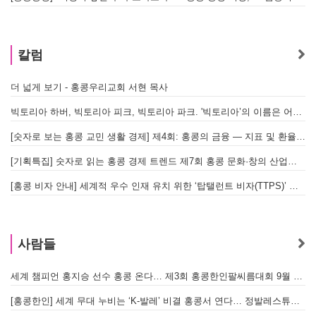
칼럼
더 넓게 보기 - 홍콩우리교회 서현 목사
빅토리아 하버, 빅토리아 피크, 빅토리아 파크. '빅토리아’의 이름은 어떻게 온 걸까? - [이승권 원장의 생활칼럼]
[숫자로 보는 홍콩 교민 생활 경제] 제4회: 홍콩의 금융 — 지표 및 환율, MPF 운영 현황
[기획특집] 숫자로 읽는 홍콩 경제 트렌드 제7회 홍콩 문화·창의 산업의 구조와 분야별 동향
[홍콩 비자 안내] 세계적 우수 인재 유치 위한 ‘탑탤런트 비자(TTPS)’ 주요 요건
사람들
세계 챔피언 홍지승 선수 홍콩 온다… 제3회 홍콩한인팔씨름대회 9월 12일 개최
[
[홍콩한인] 세계 무대 누비는 ‘K-발레’ 비결 홍콩서 연다… 정발레스튜디오 개원