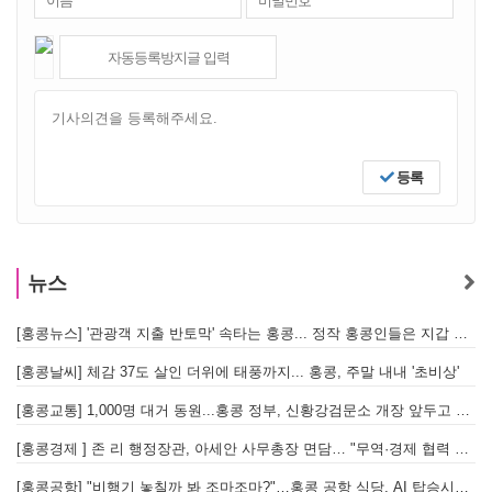
등록
뉴스
[홍콩뉴스] '관광객 지출 반토막' 속타는 홍콩... 정작 홍콩인들은 지갑 들고 해외로?
[
[홍콩날씨] 체감 37도 살인 더위에 태풍까지... 홍콩, 주말 내내 '초비상'
[
[홍콩교통] 1,000명 대거 동원...홍콩 정부, 신황강검문소 개장 앞두고 실전 훈련 돌입
[홍콩경제 ] 존 리 행정장관, 아세안 사무총장 면담… "무역·경제 협력 한층 강화한다"
[홍콩공항] "비행기 놓칠까 봐 조마조마?"…홍콩 공항 식당, AI 탑승시간 계산해 메뉴 추천해 준다
홍