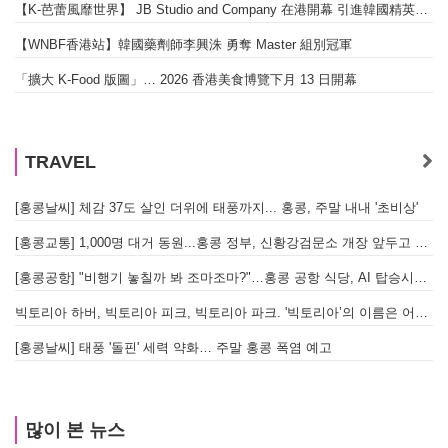
【K-芭蕾風靡世界】 JB Studio and Company 在港開幕 引進韓國精英芭蕾教育系統
【WNBF香港站】韓國藥劑師李興洙 勇奪 Master 組別冠軍
「擴大 K-Food 版圖」… 2026 香港美食博覽下月 13 日開幕
TRAVEL
[홍콩날씨] 체감 37도 살인 더위에 태풍까지... 홍콩, 주말 내내 '초비상'
[홍콩교통] 1,000명 대거 동원...홍콩 정부, 신황강검문소 개장 앞두고 실전 훈련 돌입
[홍콩공항] "비행기 놓칠까 봐 조마조마?"…홍콩 공항 식당, AI 탑승시간 계산해 메뉴 추천해 준다
빅토리아 하버, 빅토리아 피크, 빅토리아 파크. '빅토리아’의 이름은 어떻게 온 걸까? - [이승권 원장의 생활칼럼]
[홍콩날씨] 태풍 '돌핀' 세력 약화… 주말 홍콩 폭염 예고
많이 본 뉴스