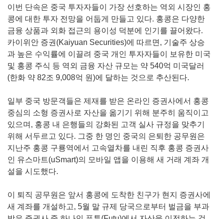
이번 단속은 중국 투자자들이 가장 선호하는 역외 시장인 홍
콩에 대한 투자 전망을 어둡게 만들고 있다. 홍콩은 다양한
금융 상품과 외화 접근의 용이성 덕분에 인기를 끌어왔다.
카이위안 증권(Kaiyuan Securities)에 따르면, 기술주 상승
과 높은 수익률에 이끌려 중국 개인 투자자들이 보유한 미국
및 홍콩 주식 등 역외 금융 자산 규모는 약 540억 미국달러
(한화 약 82조 9,008억 원)에 달하는 것으로 추산된다.
일부 중국 방문객들은 제재를 받은 온라인 증권사에서 홍콩
중심의 소형 증권사로 자산을 옮기기 위해 분주히 움직이고
있으며, 홍콩 내 은행들의 강화된 고객 실사 규정을 맞추기
위해 서두르고 있다. 그중 한 명인 중국의 은퇴한 공무원은
지난주 홍콩 구룡역에서 고속열차를 내린 직후 홍콩 증권사
인 유스마트(uSmart)의 모바일 앱을 이용해 새 거래 계좌 개
설을 시도했다.
이 퇴직 공무원은 앞서 홍콩에 도착한 친구가 현지 증권사에
새 계좌를 개설하고, 5월 말 규제 당국으로부터 벌금을 부과
받은 증권사 중 하나인 푸투(Futu)에서 자산을 이전하는 것