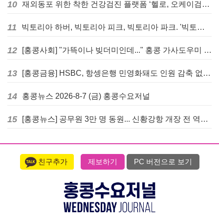
10
재외동포 위한 착한 건강검진 플랫폼 ‘헬로, 오케이검진’ 서비스 개시
11
빅토리아 하버, 빅토리아 피크, 빅토리아 파크. '빅토리아’의 이름은 어떻게 온 걸까? - [이승권 원장의 생활칼럼]
12
[홍콩사회] "가뜩이나 빚더미인데..." 홍콩 가사도우미 대출 전면 금지 촉구
13
[홍콩금융] HSBC, 항셍은행 민영화돼도 인원 감축 없다... 독립 브랜드 유지
14
홍콩뉴스 2026-8-7 (금) 홍콩수요저널
15
[홍콩뉴스] 공무원 3만 명 동원... 신황강항 개장 전 역대급 훈련 실시
친구추가
제보하기
PC 버전으로 보기