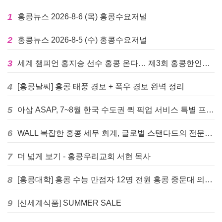
1
홍콩뉴스 2026-8-6 (목) 홍콩수요저널
2
홍콩뉴스 2026-8-5 (수) 홍콩수요저널
3
세계 챔피언 홍지승 선수 홍콩 온다… 제3회 홍콩한인팔씨름대회 9월 12일 개최
4
[홍콩날씨] 홍콩 태풍 경보 + 폭우 경보 완벽 정리
5
아삽 ASAP, 7~8월 한국 수도권 퀵 픽업 서비스 특별 프로모션 실시
6
WALL 복잡한 홍콩 세무 회계, 글로벌 스탠다드의 전문가들이 답을 드립니다! - 법인설립, 회계, 감사
7
더 넓게 보기 - 홍콩우리교회 서현 목사
8
[홍콩대학] 홍콩 수능 만점자 12명 전원 홍콩 중문대 의대 진학
9
[신세계식품] SUMMER SALE