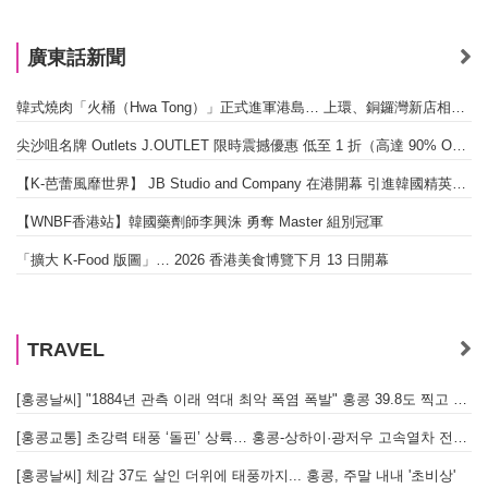
廣東話新聞
韓式燒肉「火桶（Hwa Tong）」正式進軍港島… 上環、銅鑼灣新店相繼開幕
尖沙咀名牌 Outlets J.OUTLET 限時震撼優惠 低至 1 折（高達 90% OFF）
【K-芭蕾風靡世界】 JB Studio and Company 在港開幕 引進韓國精英芭蕾教育系統
【WNBF香港站】韓國藥劑師李興洙 勇奪 Master 組別冠軍
「擴大 K-Food 版圖」… 2026 香港美食博覽下月 13 日開幕
TRAVEL
[홍콩날씨] "1884년 관측 이래 역대 최악 폭염 폭발" 홍콩 39.8도 찍고 역대 최고 기록 경신
[홍콩교통] 초강력 태풍 ‘돌핀’ 상륙… 홍콩-상하이·광저우 고속열차 전면 중단
[홍콩날씨] 체감 37도 살인 더위에 태풍까지... 홍콩, 주말 내내 '초비상'