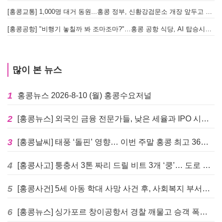
[홍콩교통] 1,000명 대거 동원...홍콩 정부, 신황강검문소 개장 앞두고 실전 훈련 돌입
[홍콩공항] "비행기 놓칠까 봐 조마조마?"…홍콩 공항 식당, AI 탑승시간 계산해 메뉴 추천해 준다
많이 본 뉴스
1
홍콩뉴스 2026-8-10 (월) 홍콩수요저널
2
[홍콩뉴스] 외국인 금융 전문가들, 낮은 세율과 IPO 시장 회복에 홍콩으로 '대거 복귀'
3
[홍콩날씨] 태풍 ‘돌핀’ 영향… 이번 주말 홍콩 최고 36도 폭염 비상
4
[홍콩사고] 퉁충서 3톤 짜리 드릴 비트 3개 ‘쿵’… 도로 파손·교통 마비
5
[홍콩사건] 5세 아동 학대 사망 사건 후, 사회복지 부서에 내부 검토 및 교육 강화 촉구
6
[홍콩뉴스] 싱가포르 창이공항서 경찰 깨물고 승객 폭행한 홍콩 모자, 결국 감옥행