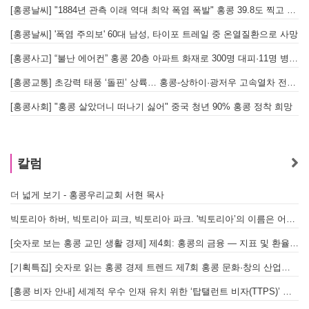
[홍콩날씨] "1884년 관측 이래 역대 최악 폭염 폭발" 홍콩 39.8도 찍고 역대 최고 기록 경신
[홍콩날씨] '폭염 주의보' 60대 남성, 타이포 트레일 중 온열질환으로 사망
[홍콩사고] “불난 에어컨” 홍콩 20층 아파트 화재로 300명 대피·11명 병원 이송
[홍콩교통] 초강력 태풍 ‘돌핀’ 상륙… 홍콩-상하이·광저우 고속열차 전면 중단
[
[홍콩사회] "홍콩 살았더니 떠나기 싫어" 중국 청년 90% 홍콩 정착 희망
홍
칼럼
더 넓게 보기 - 홍콩우리교회 서현 목사
빅토리아 하버, 빅토리아 피크, 빅토리아 파크. '빅토리아’의 이름은 어떻게 온 걸까? - [이승권 원장의 생활칼럼]
[숫자로 보는 홍콩 교민 생활 경제] 제4회: 홍콩의 금융 — 지표 및 환율, MPF 운영 현황
[기획특집] 숫자로 읽는 홍콩 경제 트렌드 제7회 홍콩 문화·창의 산업의 구조와 분야별 동향
[홍콩 비자 안내] 세계적 우수 인재 유치 위한 ‘탑탤런트 비자(TTPS)’ 주요 요건