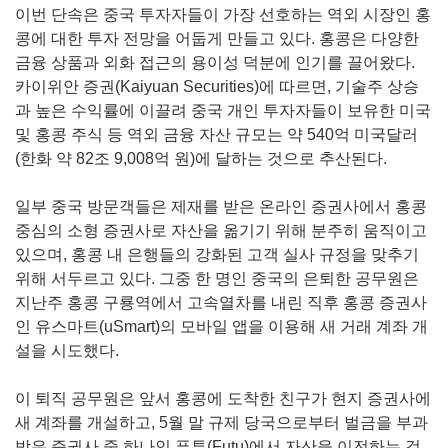
이번 단속은 중국 투자자들이 가장 선호하는 역외 시장인 홍
콩에 대한 투자 전망을 어둡게 만들고 있다. 홍콩은 다양한
금융 상품과 외화 접근의 용이성 덕분에 인기를 끌어왔다.
카이위안 증권(Kaiyuan Securities)에 따르면, 기술주 상승
과 높은 수익률에 이끌려 중국 개인 투자자들이 보유한 미국
및 홍콩 주식 등 역외 금융 자산 규모는 약 540억 미국달러
(한화 약 82조 9,008억 원)에 달하는 것으로 추산된다.
일부 중국 방문객들은 제재를 받은 온라인 증권사에서 홍콩
중심의 소형 증권사로 자산을 옮기기 위해 분주히 움직이고
있으며, 홍콩 내 은행들의 강화된 고객 실사 규정을 맞추기
위해 서두르고 있다. 그중 한 명인 중국의 은퇴한 공무원은
지난주 홍콩 구룡역에서 고속열차를 내린 직후 홍콩 증권사
인 유스마트(uSmart)의 모바일 앱을 이용해 새 거래 계좌 개
설을 시도했다.
이 퇴직 공무원은 앞서 홍콩에 도착한 친구가 현지 증권사에
새 계좌를 개설하고, 5월 말 규제 당국으로부터 벌금을 부과
받은 증권사 중 하나인 푸투(Futu)에서 자산을 이전하는 것