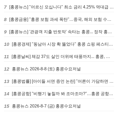
7
[홍콩뉴스] "어르신 모십니다" 최소 금리 4.25% 역대급 혜택, 홍콩 실버채권 발행
8
[홍콩금융] "홍콩 보험 과세 폭탄"…중국, 해외 보험 수익에 20% 세금 부과로 관련주 급락
9
[홍콩뉴스] '관광객 지출 반토막' 속타는 홍콩... 정작 홍콩인들은 지갑 들고 해외로?
10
[홍콩경제] "동남아 시장 확 뚫었다" 홍콩 쇼핑 페스티벌, 매출 대박 행진
11
[홍콩날씨] 체감 37도 살인 더위에 태풍까지... 홍콩, 주말 내내 '초비상'
12
홍콩뉴스 2026-8-8 (토) 홍콩수요저널
13
[홍콩법률] [아이들 서면 증언 논란] "어른이 가담하면 왜곡된다"… 홍콩 변호사회, 정부 성범죄법 개정안에 제동
14
[홍콩공항] "비행기 놓칠까 봐 조마조마?"…홍콩 공항 식당, AI 탑승시간 계산해 메뉴 추천해 준다
15
홍콩뉴스 2026-8-7 (금) 홍콩수요저널