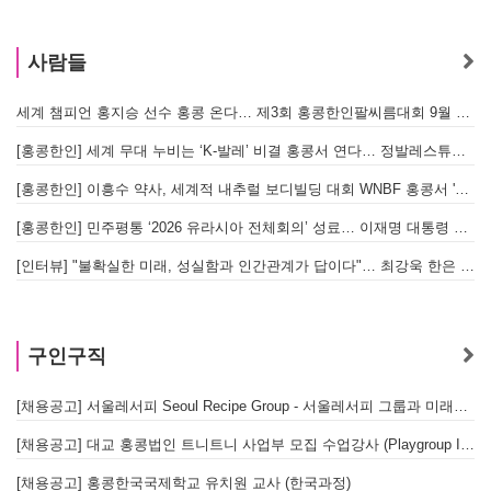
사람들
세계 챔피언 홍지승 선수 홍콩 온다… 제3회 홍콩한인팔씨름대회 9월 12일 개최
[
[홍콩한인] 세계 무대 누비는 ‘K-발레’ 비결 홍콩서 연다… 정발레스튜디오 개원
[홍콩한인] 이흥수 약사, 세계적 내추럴 보디빌딩 대회 WNBF 홍콩서 '마스터 부문 1위' 기염
[홍콩한인] 민주평통 ‘2026 유라시아 전체회의’ 성료… 이재명 대통령 참석으로 의미 더해
[인터뷰] "불확실한 미래, 성실함과 인간관계가 답이다"… 최강욱 한은 부소장이 청소년들에게 전하는 응원
구인구직
[채용공고] 서울레서피 Seoul Recipe Group - 서울레서피 그룹과 미래를 함께할 유능한 인재를 모십니다
[채용공고] 대교 홍콩법인 트니트니 사업부 모집 수업강사 (Playgroup Instructor)
[채용공고] 홍콩한국국제학교 유치원 교사 (한국과정)